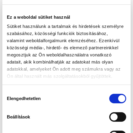
Ez a weboldal sütiket használ
Vásárlói vélemények
Sütiket használunk a tartalmak és hirdetések személyre
szabásához, közösségi funkciók biztosításához,
0
valamint weboldalforgalmunk elemzéséhez. Ezenkívül
közösségi média-, hirdető- és elemező partnereinkkel
/ 5
0 vélemény
megosztjuk az Ön weboldalhasználatra vonatkozó
adatait, akik kombinálhatják az adatokat más olyan
5
0
%
adatokkal, amelyeket Ön adott meg számukra vagy az
Ön által használt más szolgáltatásokból gyűjtöttek.
4
0
%
3
0
%
H
2
0
%
Elengedhetetlen
o
z
1
0
%
z
Beállítások
á
Kérdés feltevése
Vélemény írása
j