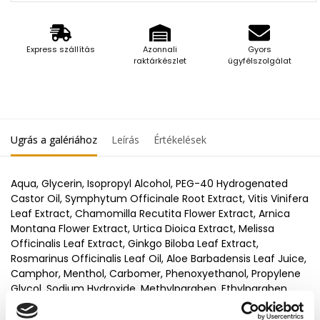
Express szállítás
Azonnali
Gyors
raktárkészlet
ügyfélszolgálat
Ugrás a galériához
Leírás
Értékelések
Aqua, Glycerin, Isopropyl Alcohol, PEG-40 Hydrogenated
Castor Oil, Symphytum Officinale Root Extract, Vitis Vinifera
Leaf Extract, Chamomilla Recutita Flower Extract, Arnica
Montana Flower Extract, Urtica Dioica Extract, Melissa
Officinalis Leaf Extract, Ginkgo Biloba Leaf Extract,
Rosmarinus Officinalis Leaf Oil, Aloe Barbadensis Leaf Juice,
Camphor, Menthol, Carbomer, Phenoxyethanol, Propylene
Glycol, Sodium Hydroxide, Methylparaben, Ethylparaben,
Ethylhexylglycerin, CI 19140, CI 42090, Limonene, Linalool