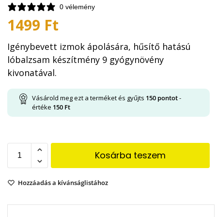
0 vélemény
1499
Ft
Igénybevett izmok ápolására, hűsítő hatású
lóbalzsam készítmény 9 gyógynövény
kivonatával.
Vásárold meg ezt a terméket és gyűjts
150
pontot
-
értéke
150
Ft
Kosárba teszem
Hozzáadás a kívánságlistához