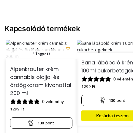
Kapcsolódó termékek
Elfogyott
Sana lábápoló kré
Alpenkrauter krém
100ml cukorbetege
cannabis olajjal és
0 vélemén
ördögkarom kivonattal
1299
Ft
200 ml
130
pont
0 vélemény
1299
Ft
Kosárba teszem
130
pont