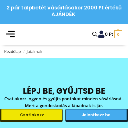
2 pár talpbetét vásárlásakor 2000 Ft értékű
AJÁNDÉK
0
Ft
0
Kezdőlap
Jutalmak
/
LÉPJ BE, GYŰJTSD BE
Csatlakozz ingyen és gyűjts pontokat minden vásárlásnál.
Mert a gondoskodás a lábadnak is jár.
Csatlakozz
Jelentkezz be