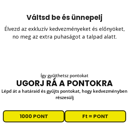
Váltsd be és ünnepelj
Élvezd az exkluzív kedvezményeket és előnyöket,
no meg az extra puhaságot a talpad alatt.
Így gyűjthetsz pontokat
UGORJ RÁ A PONTOKRA
Lépd át a határaid és gyűjts pontokat, hogy kedvezményben
részesülj
1000 PONT
Ft = PONT