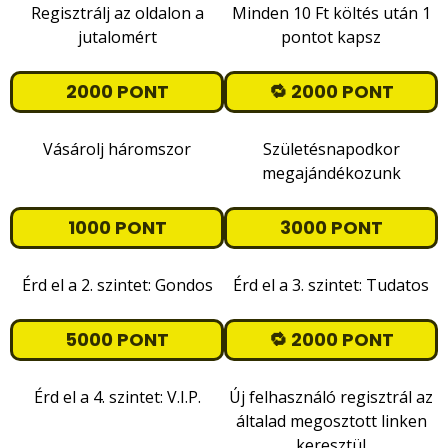
Regisztrálj az oldalon a
Minden 10 Ft költés után 1
jutalomért
pontot kapsz
2000 PONT
🔁 2000 PONT
Vásárolj háromszor
Születésnapodkor
megajándékozunk
1000 PONT
3000 PONT
Érd el a 2. szintet: Gondos
Érd el a 3. szintet: Tudatos
5000 PONT
🔁 2000 PONT
Érd el a 4. szintet: V.I.P.
Új felhasználó regisztrál az
általad megosztott linken
keresztül