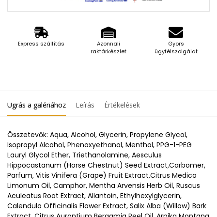
Express szállítás
Azonnali
Gyors
raktárkészlet
ügyfélszolgálat
Ugrás a galériához
Leírás
Értékelések
Összetevők: Aqua, Alcohol, Glycerin, Propylene Glycol,
Isopropyl Alcohol, Phenoxyethanol, Menthol, PPG-1-PEG
Lauryl Glycol Ether, Triethanolamine, Aesculus
Hippocastanum (Horse Chestnut) Seed Extract,Carbomer,
Parfum, Vitis Vinifera (Grape) Fruit Extract,Citrus Medica
Limonum Oil, Camphor, Mentha Arvensis Herb Oil, Ruscus
Aculeatus Root Extract, Allantoin, Ethylhexylglycerin,
Calendula Officinalis Flower Extract, Salix Alba (Willow) Bark
Extract, Citrus Aurantium Bergamia Peel Oil, Arnika Montana