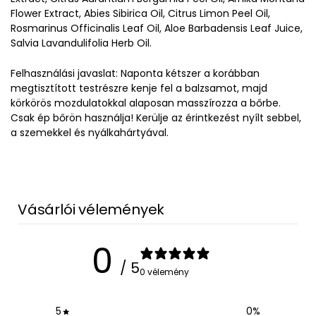
Flower Extract, Abies Sibirica Oil, Citrus Limon Peel Oil,
Rosmarinus Officinalis Leaf Oil, Aloe Barbadensis Leaf Juice,
Salvia Lavandulifolia Herb Oil.
Felhasználási javaslat: Naponta kétszer a korábban
megtisztított testrészre kenje fel a balzsamot, majd
körkörös mozdulatokkal alaposan masszírozza a bőrbe.
Csak ép bőrön használja! Kerülje az érintkezést nyílt sebbel,
a szemekkel és nyálkahártyával.
Vásárlói vélemények
0
/ 5
0 vélemény
5
0
%