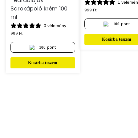
Teafaolajos
1 vélemén
Sarokápoló krém 100
999
Ft
ml
pont
100
0 vélemény
999
Ft
Kosárba teszem
pont
100
Kosárba teszem