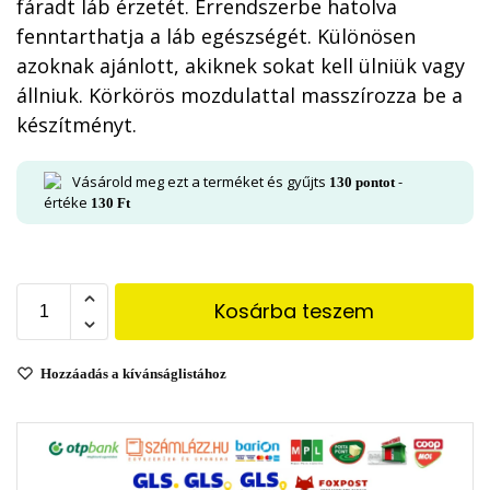
fáradt láb érzetét. Érrendszerbe hatolva
fenntarthatja a láb egészségét. Különösen
azoknak ajánlott, akiknek sokat kell ülniük vagy
állniuk. Körkörös mozdulattal masszírozza be a
készítményt.
Vásárold meg ezt a terméket és gyűjts
-
130
pontot
értéke
130
Ft
Kosárba teszem
Hozzáadás a kívánságlistához