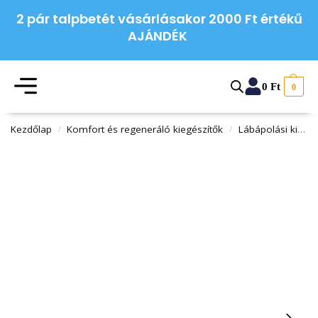
2 pár talpbetét vásárlásakor 2000 Ft értékű
AJÁNDÉK
0
Ft
0
Kezdőlap
Komfort és regeneráló kiegészítők
Lábápolási kiegészítők
/
/