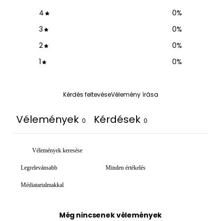
4
0
%
3
0
%
2
0
%
1
0
%
Kérdés feltevése
Vélemény írása
Vélemények
Kérdések
0
0
Médiatartalmakkal
Még nincsenek vélemények