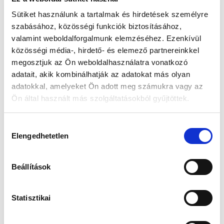
Sütiket használunk a tartalmak és hirdetések személyre
szabásához, közösségi funkciók biztosításához,
valamint weboldalforgalmunk elemzéséhez. Ezenkívül
közösségi média-, hirdető- és elemező partnereinkkel
megosztjuk az Ön weboldalhasználatra vonatkozó
adatait, akik kombinálhatják az adatokat más olyan
adatokkal, amelyeket Ön adott meg számukra vagy az
Ön által használt más szolgáltatásokból gyűjtöttek.
Küldés
H
Elengedhetetlen
o
z
z
Beállítások
á
j
á
Statisztikai
r
u