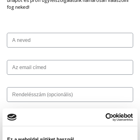
űrlapot és profi ügyfélszolgálatunk hamarosan válaszolni
fog neked!
Ez a weboldal sütiket használ