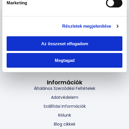
Marketing
l
á
s
Részletek megjelenítése
k
i
v
Az összeset elfogadom
á
l
Megtagad
a
s
z
Információk
t
Általános Szerződési Feltételek
á
s
Adatvédelem
a
Szállítási Információk
Rólunk
Blog cikkek