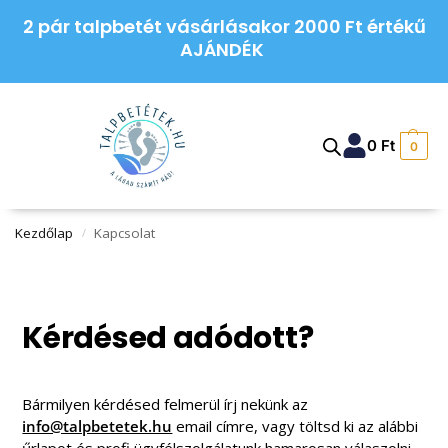
2 pár talpbetét vásárlásakor 2000 Ft értékű
AJÁNDÉK
0
Ft
0
Kezdőlap
Kapcsolat
/
Kérdésed adódott?
Bármilyen kérdésed felmerül írj nekünk az
info@talpbetetek.hu
email címre, vagy töltsd ki az alábbi