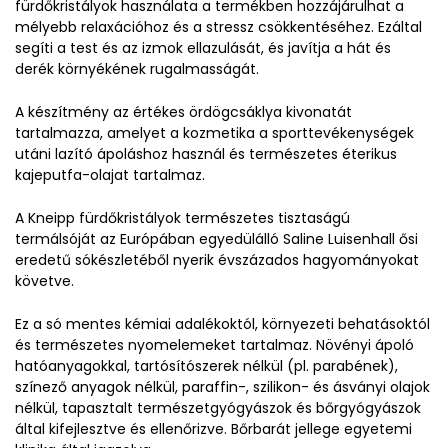
fürdőkristályok használata a termékben hozzájárulhat a
mélyebb relaxációhoz és a stressz csökkentéséhez. Ezáltal
segíti a test és az izmok ellazulását, és javítja a hát és
derék környékének rugalmasságát.
A készítmény az értékes ördögcsáklya kivonatát
tartalmazza, amelyet a kozmetika a sporttevékenységek
utáni lazító ápoláshoz használ és természetes éterikus
kajeputfa-olajat tartalmaz.
A Kneipp fürdőkristályok természetes tisztaságú
termálsóját az Európában egyedülálló Saline Luisenhall ősi
eredetű sókészletéből nyerik évszázados hagyományokat
követve.
Ez a só mentes kémiai adalékoktól, környezeti behatásoktól
és természetes nyomelemeket tartalmaz. Növényi ápoló
hatóanyagokkal, tartósítószerek nélkül (pl. parabének),
színező anyagok nélkül, paraffin-, szilikon- és ásványi olajok
nélkül, tapasztalt természetgyógyászok és bőrgyógyászok
által kifejlesztve és ellenőrizve. Bőrbarát jellege egyetemi