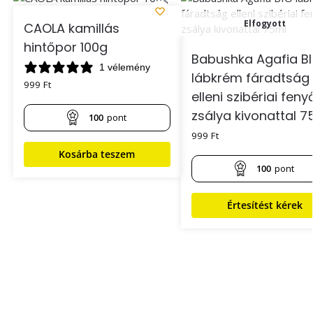
Elfogyott
CAOLA kamillás
hintőpor 100g
Babushka Agafia B
1 vélemény
lábkrém fáradtság
999
Ft
elleni szibériai feny
zsálya kivonattal 7
100
pont
999
Ft
Kosárba teszem
100
pont
Értesítést kérek