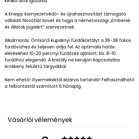
klinika által igazolva.
A Kneipp környezetvédő- és újrahasznosítást támogató
vállalati filozófiát követ és tagja a németországi „Emberek
és állatok jogaiért” szervezetnek.
Alkalmazás: Öntsön3 kupaknyi fürdőkristályt a 36-38 fokos
fürdővízhez és teljesen oldja fel. Az optimális hatás
eléréséhez 10-20 percnyi fürdőzés ajánlott. Kb. 8-10
fürdőhöz elegendő. A kristály ne kerüljön kapcsolatba
érzékeny felületű tárgyakkal.
Nem ehető! Gyermekektől elzárva tartandó! Felhasználható
a felbontástól számított 6 hónapig.
Vásárlói vélemények