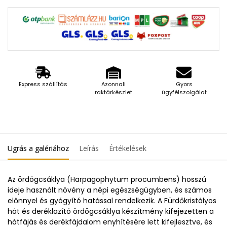
Express szállítás
Azonnali
Gyors
raktárkészlet
ügyfélszolgálat
Ugrás a galériához
Leírás
Értékelések
Az ördögcsáklya (Harpagophytum procumbens) hosszú
ideje használt növény a népi egészségügyben, és számos
előnnyel és gyógyító hatással rendelkezik. A Fürdőkristályos
hát és deréklazító ördögcsáklya készítmény kifejezetten a
hátfájás és derékfájdalom enyhítésére lett kifejlesztve, és