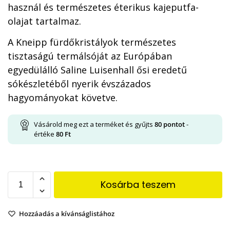
használ és természetes éterikus kajeputfa-
olajat tartalmaz.
A Kneipp fürdőkristályok természetes
tisztaságú termálsóját az Európában
egyedülálló Saline Luisenhall ősi eredetű
sókészletéből nyerik évszázados
hagyományokat követve.
Vásárold meg ezt a terméket és gyűjts
80
pontot
-
értéke
80
Ft
Kosárba teszem
Hozzáadás a kívánságlistához