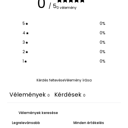
0
/ 5
0 vélemény
5
0
%
4
0
%
3
0
%
2
0
%
1
0
%
Kérdés feltevése
Vélemény írása
Vélemények
Kérdések
0
0