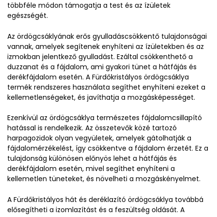
többféle módon támogatja a test és az ízületek
egészségét.
Az ördögcsáklyának erős gyulladáscsökkentő tulajdonságai
vannak, amelyek segítenek enyhíteni az ízületekben és az
izmokban jelentkező gyulladást. Ezáltal csökkenthető a
duzzanat és a fájdalom, ami gyakori tünet a hátfájás és
derékfájdalom esetén. A Fürdőkristályos ördögcsáklya
termék rendszeres használata segíthet enyhíteni ezeket a
kellemetlenségeket, és javíthatja a mozgásképességet.
Ezenkívül az ördögcsáklya természetes fájdalomcsillapító
hatással is rendelkezik. Az összetevők közé tartozó
harpagozidok olyan vegyületek, amelyek gátolhatják a
fájdalomérzékelést, így csökkentve a fájdalom érzetét. Ez a
tulajdonság különösen előnyös lehet a hátfájás és
derékfájdalom esetén, mivel segíthet enyhíteni a
kellemetlen tüneteket, és növelheti a mozgáskényelmet.
A Fürdőkristályos hát és deréklazító ördögcsáklya továbbá
elősegítheti a izomlazítást és a feszültség oldását. A