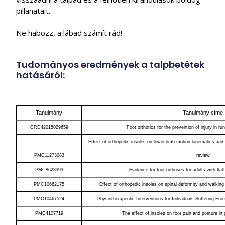
pillanatait.
Ne habozz, a lábad számít rád!
Tudományos eredmények a talpbetétek
hatásáról:
Tanulmány
Tanulmány címe
CRD42015029659
Foot orthotics for the prevention of injury in r
Effect of orthopedic insoles on lower limb motion kinematics and k
PMC11273083
review
PMC8628393
Evidence for foot orthoses for adults with fla
PMC10662175
Effect of orthopedic insoles on spinal deformity and walking 
PMC10467524
Physiotherapeutic Interventions for Individuals Suffering Fr
PMC4107719
The effect of insoles on foot pain and posture in p