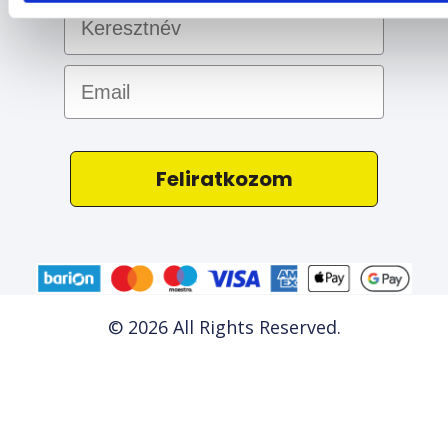
s
z
t
Email
á
s
a
Feliratkozom
© 2026 All Rights Reserved.