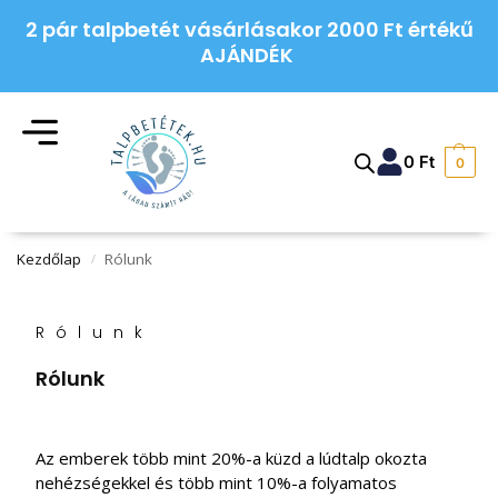
2 pár talpbetét vásárlásakor 2000 Ft értékű
AJÁNDÉK
0
Ft
0
Kezdőlap
Rólunk
/
Rólunk
Rólunk
Az emberek több mint 20%-a küzd a lúdtalp okozta
nehézségekkel és több mint 10%-a folyamatos