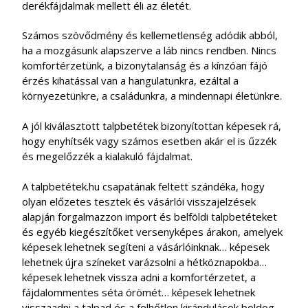
derékfájdalmak mellett éli az életét.
Számos szövődmény és kellemetlenség adódik abból,
ha a mozgásunk alapszerve a láb nincs rendben. Nincs
komfortérzetünk, a bizonytalanság és a kínzóan fájó
érzés kihatással van a hangulatunkra, ezáltal a
környezetünkre, a családunkra, a mindennapi életünkre.
A jól kiválasztott talpbetétek bizonyítottan képesek rá,
hogy enyhítsék vagy számos esetben akár el is űzzék
és megelőzzék a kialakuló fájdalmat.
A talpbetétek.hu csapatának feltett szándéka, hogy
olyan előzetes tesztek és vásárlói visszajelzések
alapján forgalmazzon import és belföldi talpbetéteket
és egyéb kiegészítőket versenyképes árakon, amelyek
képesek lehetnek segíteni a vásárlóinknak… képesek
lehetnek újra színeket varázsolni a hétköznapokba…
képesek lehetnek vissza adni a komfortérzetet, a
fájdalommentes séta örömét… képesek lehetnek
visszaadni a talpad és a felhőtlen kirándulások boldog