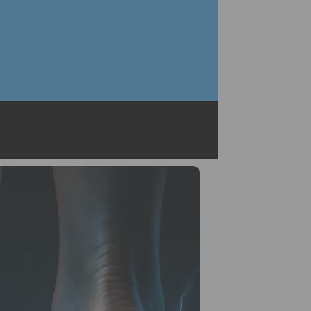
kiegyensúlyozottabb lett, és az iskolában se
többé, hogy fáj a lába. Ez több, mint kényele
biztonság mozgás közben.”