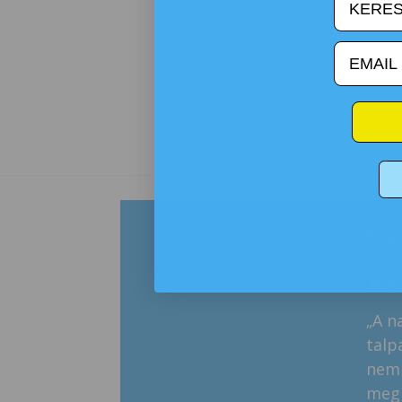
email
kézilabdás lány édesanyja
Dán
csa
★
★
ja a kézit, de a kemény edzéseken gyakran
„A n
ogy „csattog a sarka” és ég a talpa. Az Active
talp
 erős tartást ad, nem csúszik el, és a mozgása
nem 
ult – magabiztos, lendületes, stabil. Már az
meg 
gyezte, hogy sokkal jobban tartja a lépést a