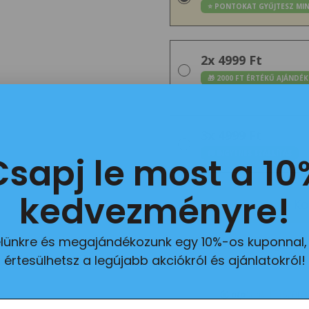
⭐ PONTOKAT GYŰJTESZ MI
2x 4999 Ft
🎁 2000 FT ÉRTÉKŰ AJÁND
3x 4999 Ft
🚚 INGYENES SZÁLLÍTÁS
Csapj le most a 10
kedvezményre!
Ko
evelünkre és megajándékozunk egy 10%-os kuponnal,
Hozzáadás a kívánságlistáho
értesülhetsz a legújabb akciókról és ajánlatokról!