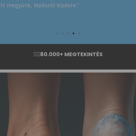
tt megyünk, lépésről lépésre.”
🏃‍♂️80.000+ MEGTEKINTÉS