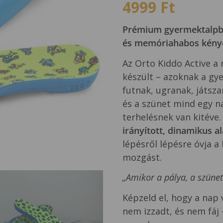
4999
Ft
Prémium gyermektalpbet
és memóriahabos kénye
Az Orto Kiddo Active a
készült – azoknak a gye
futnak, ugranak, játsza
és a szünet mind egy n
terhelésnek van kitéve.
irányított, dinamikus a
lépésről lépésre óvja 
mozgást.
„Amikor a pálya, a szünet
Képzeld el, hogy a nap
nem izzadt, és nem fáj 