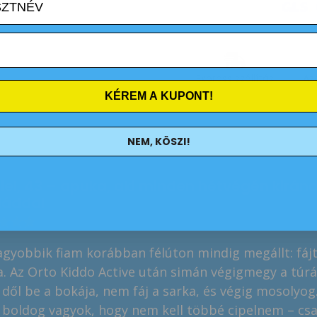
Express szállítás
Az
KÉREM A KUPONT!
NEM, KÖSZI!
iel, 43 – apuka, aki minden hétvégén kiránd
láddal
★
★
★
agyobbik fiam korábban félúton mindig megállt: fájt
a. Az Orto Kiddo Active után simán végigmegy a túrá
dől be a bokája, nem fáj a sarka, és végig mosolyog
boldog vagyok, hogy nem kell többé cipelnem – cs