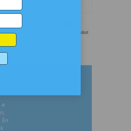
onnali raktárkészlet
Gyors ügyfélszolgálat
ul a
Eszter, 39 – testnevelő tanár és kétg
anyuka
★
★
★
★
★
 a
„Szakmám miatt tudom, mennyire fontos a lá
n,
a korban. Az Orto Kiddo Active tökéletes átm
. Én
gyerekkori és a tinédzser kori cipők között: a
ak
kényelmes és tartós. A kisfiam mozgása