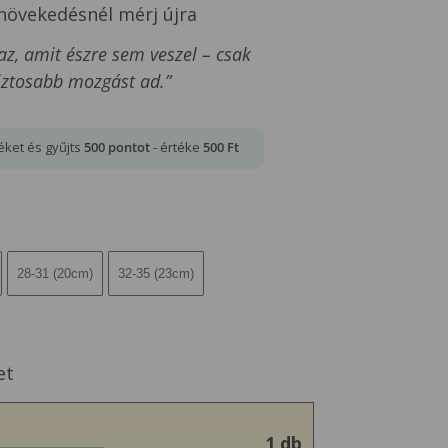
 növekedésnél mérj újra
 az, amit észre sem veszel – csak
ztosabb mozgást ad.”
éket és gyűjts
500
pontot
- értéke
500
Ft
28-31 (20cm)
32-35 (23cm)
et
1 db