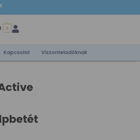
ÉK
t
0
Kapcsolat
Viszonteladóknak
Active
lpbetét