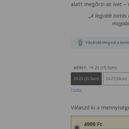
alatt megőrzi az ívet –
„A legjobb tartás
magabi
Vásárold meg ezt a term
19-23 (15,5cm)
MÉRET
:
19-23 (15,5cm)
24-27(18cm)
Törlés
Válaszd ki a mennyiség
4999 Ft