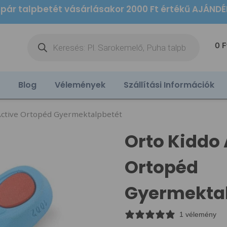
 pár talpbetét vásárlásakor 2000 Ft értékű AJÁND
0
F
Blog
Vélemények
Szállítási Információk
Active Ortopéd Gyermektalpbetét
Orto Kiddo 
Ortopéd
Gyermekta
1 vélemény