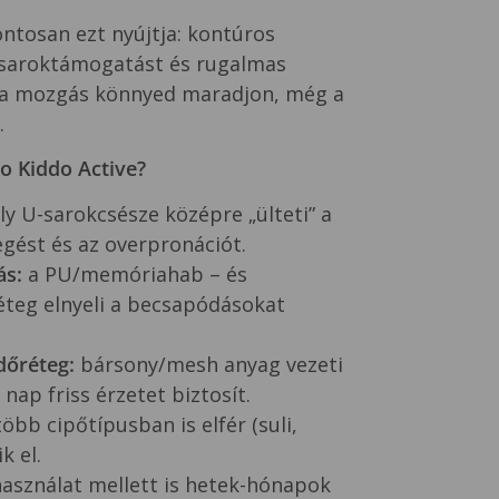
ntosan ezt nyújtja: kontúros
l saroktámogatást és rugalmas
y a mozgás könnyed maradjon, még a
.
o Kiddo Active?
y U-sarokcsésze középre „ülteti” a
legést és az overpronációt.
ás:
a PU/memóriahab – és
teg elnyeli a becsapódásokat
dőréteg:
bársony/mesh anyag vezeti
nap friss érzetet biztosít.
öbb cipőtípusban is elfér (suli,
k el.
használat mellett is hetek-hónapok