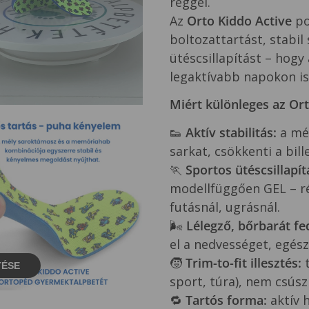
reggel.
Az
Orto Kiddo Active
po
boltozattartást, stabi
ütéscsillapítást – hog
legaktívabb napokon is
Miért különleges az Ort
👟
Aktív stabilitás:
a mél
sarkat, csökkenti a bil
🏃
Sportos ütéscsillapít
modellfüggően GEL – ré
futásnál, ugrásnál.
🌬️
Lélegző, bőrbarát fe
el a nedvességet, egész 
🧒
Trim-to-fit illesztés:
t
TÉSE
sport, túra), nem csúszi
🔁
Tartós forma:
aktív 