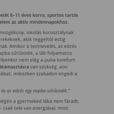
ét 6–11 éves korra, sportos tartás
lem az aktív mindennapokhoz.
 mozgékony, iskolás korosztálynak
rekeknek, akik reggeltől estig
nak. Amikor a testnevelés, az edzés
apba sűrűsödik, a láb folyamatos
 Ilyenkor nem elég a puha komfort:
látámasztásra
van szükség, ami
a lábat, miközben szabadon engedi a
 és az edzés egy napba sűrűsödik.”
 végén a gyermeked lába nem fáradt,
– csak tele van energiával, mint