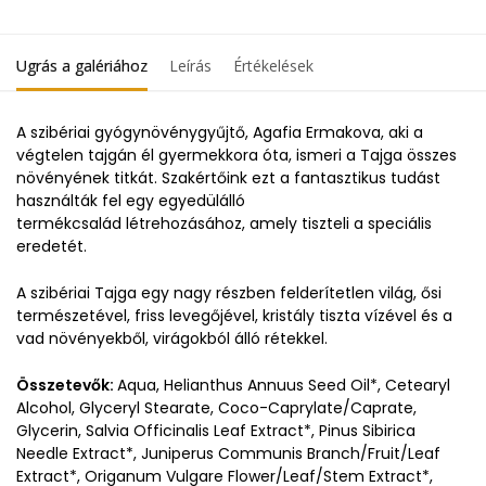
Ugrás a galériához
Leírás
Értékelések
A szibériai gyógynövénygyűjtő, Agafia Ermakova, aki a
végtelen tajgán él gyermekkora óta, ismeri a Tajga összes
növényének titkát. Szakértőink ezt a fantasztikus tudást
használták fel egy egyedülálló
termékcsalád létrehozásához, amely tiszteli a speciális
eredetét.
A szibériai Tajga egy nagy részben felderítetlen világ, ősi
természetével, friss levegőjével, kristály tiszta vízével és a
vad növényekből, virágokból álló rétekkel.
Összetevők:
Aqua, Helianthus Annuus Seed Oil*, Cetearyl
Alcohol, Glyceryl Stearate, Coco-Caprylate/Caprate,
Glycerin, Salvia Officinalis Leaf Extract*, Pinus Sibirica
Needle Extract*, Juniperus Communis Branch/Fruit/Leaf
Extract*, Origanum Vulgare Flower/Leaf/Stem Extract*,