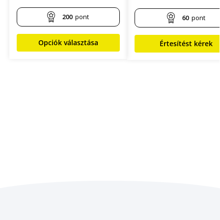
200
pont
60
pont
Opciók választása
Értesítést kérek