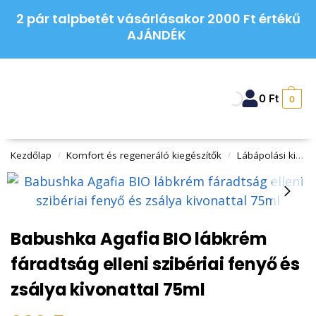
2 pár talpbetét vásárlásakor 2000 Ft értékű
AJÁNDÉK
0
Ft
0
Kezdőlap
Komfort és regeneráló kiegészítők
Lábápolási kiegészítők
/
/
Babushka Agafia BIO lábkrém
fáradtság elleni szibériai fenyő és
zsálya kivonattal 75ml