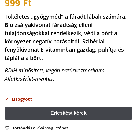
999
Ft
Tökéletes „gyógymód” a fáradt lábak számára.
Bio zsályakivonat fáradtság elleni
tulajdonságokkal rendelkezik, védi a bőrt a
környezet negatív hatásaitól. Szibériai
fenyőkivonat E-vitaminban gazdag, puhítja és
táplálja a bőrt.
BDIH minősített, vegán natúrkozmetikum.
Állatkísérlet-mentes.
Elfogyott
Hozzáadás a kívánságlistához