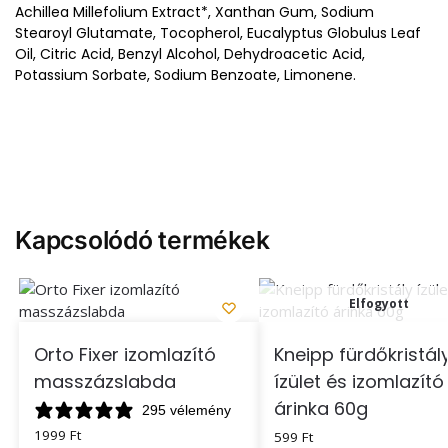
Achillea Millefolium Extract*, Xanthan Gum, Sodium
Stearoyl Glutamate, Tocopherol, Eucalyptus Globulus Leaf
Oil, Citric Acid, Benzyl Alcohol, Dehydroacetic Acid,
Potassium Sorbate, Sodium Benzoate, Limonene.
Kapcsolódó termékek
Elfogyott
Orto Fixer izomlazító
Kneipp fürdőkristál
masszázslabda
ízület és izomlazító
árinka 60g
295 vélemény
1999
Ft
599
Ft