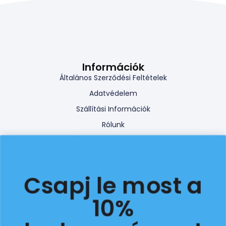
Információk
Általános Szerződési Feltételek
Adatvédelem
Szállítási Információk
Rólunk
Blog cikkek
Hűségprogram
Viszonteladói program
Csapj le most a
Promóciós szabályzat
10%
Online elállási jog gyakorlása