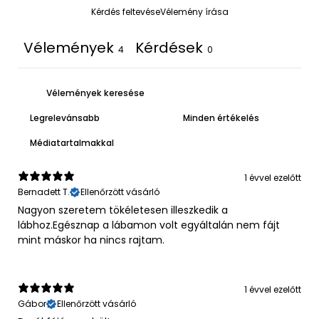
Kérdés feltevése
Vélemény írása
Vélemények
Kérdések
4
0
Médiatartalmakkal
1 évvel ezelőtt
Bernadett T.
Ellenőrzött vásárló
Nagyon szeretem tökéletesen illeszkedik a
lábhoz.Egésznap a lábamon volt egyáltalán nem fájt
mint máskor ha nincs rajtam.
1 évvel ezelőtt
Gábor
Ellenőrzött vásárló