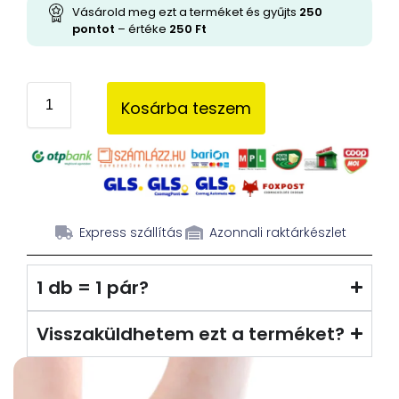
Vásárold meg ezt a terméket és gyűjts
250
pontot
– értéke
250
Ft
Kosárba teszem
Express szállítás
Azonnali raktárkészlet
1 db = 1 pár?
Visszaküldhetem ezt a terméket?