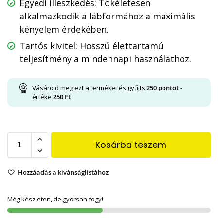
Egyedi illeszkedés: Tökéletesen
alkalmazkodik a lábformához a maximális
kényelem érdekében.
Tartós kivitel: Hosszú élettartamú
teljesítmény a mindennapi használathoz.
Vásárold meg ezt a terméket és gyűjts
250
pontot
-
értéke
250
Ft
Kosárba teszem
Hozzáadás a kívánságlistához
Még készleten, de gyorsan fogy!