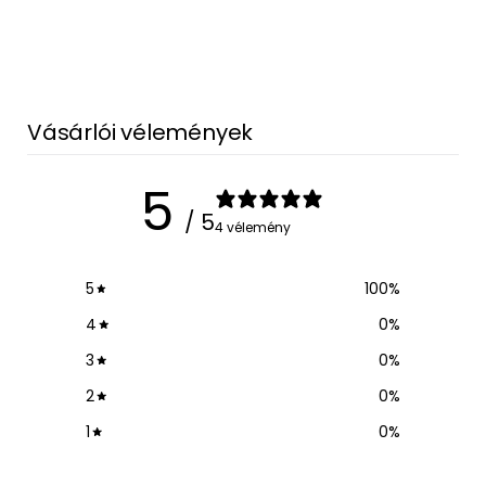
Vásárlói vélemények
5
/ 5
4 vélemény
5
100
%
4
0
%
3
0
%
2
0
%
1
0
%