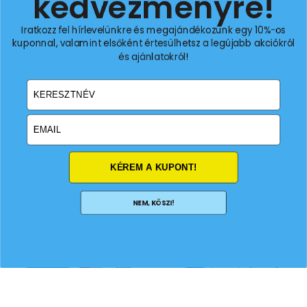
kedvezményre!
Iratkozz fel a 10%-os
extra kedvezményért!
Iratkozz fel hírlevelünkre és megajándékozunk egy 10%-os
kuponnal, valamint elsőként értesülhetsz a legújabb akciókról
és ajánlatokról!
Email
email
KÉREM A KUPONT!
Feliratkozom
NEM, KÖSZI!
© 2026 All Rights Reserved.