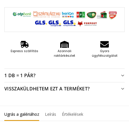
Express szállítás
Azonnali
Gyors
raktárkészlet
ügyfélszolgálat
1 DB = 1 PÁR?
VISSZAKÜLDHETEM EZT A TERMÉKET?
Ugrás a galériához
Leírás
Értékelések