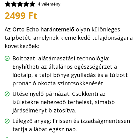
4 vélemény
2499
Ft
Az
Orto Echo harántemelő
olyan különleges
talpbetét, amelynek kiemelkedő tulajdonságai a
következőek:
Boltozati alátámasztási technológia:
Enyhítheti az általános egészségérzet a
lúdtalp, a talpi bőnye gyulladás és a túlzott
pronáció okozta szintcsökkenését.
Ütéselnyelő párnázat: Csökkenti az
ízületekre nehezedő terhelést, simább
járásélményt biztosítva.
Lélegző anyag: Frissen és izzadságmentesen
tartja a lábat egész nap.