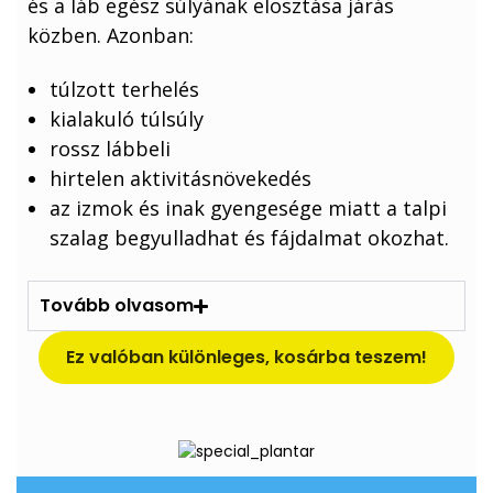
és a láb egész súlyának elosztása járás
közben. Azonban:
túlzott terhelés
kialakuló túlsúly
rossz lábbeli
hirtelen aktivitásnövekedés
az izmok és inak gyengesége miatt a talpi
szalag begyulladhat és fájdalmat okozhat.
Tovább olvasom
Ez valóban különleges, kosárba teszem!