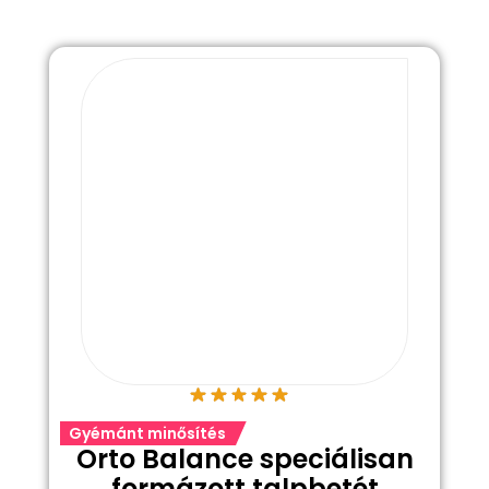
Gyémánt minősítés
Orto Balance speciálisan
formázott talpbetét