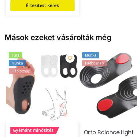
Értesítést kérek
Mások ezeket vásárolták még
Túra
Munka
Munka
Hétköznap
Hétköznap
Gyémánt minősítés
Orto Balance Light