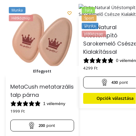
Munka
Túra
Hétköznap
Sport
Munka
Orto Natural
Hétköznap
Ütéstompító
Sarokemelő Csész
Kialakítással
0 vélemén
4299
Ft
Elfogyott
430
pont
MetaCush metatarzális
talp párna
Opciók választása
1 vélemény
1999
Ft
200
pont