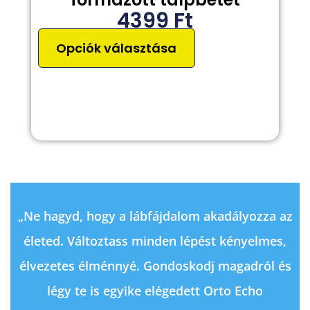
4399
Ft
Opciók választása
„Ne hagyd, hogy a lábfájdalom akadályozza az
életed. Változtass minden lépést kényelmes,
élvezetes élménnyé. Gondoskodj magadról és
légy te is egyike elégedett Orto Echo