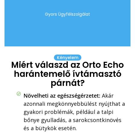
Gyors Ügyfélszolgálat
Kényelem
Miért válaszd az Orto Echo
harántemelő ívtámasztó
párnát?
Növelheti az egészségérzetet:
Akár
azonnali megkönnyebbülést nyújthat a
gyakori problémák, például a talpi
bőnye gyulladás, a sarokcsontkinövés
és a bütykök esetén.