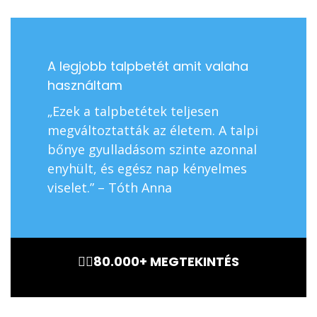
A legjobb talpbetét amit valaha
Tökél
használtam
🌟🌟🌟
„Ezek a talpbetétek teljesen
küzdöt
megváltoztatták az életem. A talpi
talpbe
bőnye gyulladásom szinte azonnal
szüksé
enyhült, és egész nap kényelmes
ajánlo
viselet.” – Tóth Anna
🏃‍♂️80.000+ MEGTEKINTÉS