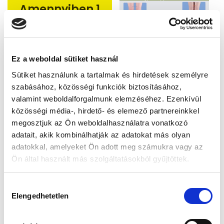
Amennyiben 1
évre vetítjük le
az Orto Echo
harántemelő
Ez a weboldal sütiket használ
árát, akkor
Sütiket használunk a tartalmak és hirdetések személyre
megkapjuk,
szabásához, közösségi funkciók biztosításához,
hogy ha
valamint weboldalforgalmunk elemzéséhez. Ezenkívül
minden nap
közösségi média-, hirdető- és elemező partnereinkkel
használod az
megosztjuk az Ön weboldalhasználatra vonatkozó
év során, akkor
adatait, akik kombinálhatják az adatokat más olyan
csupán 7 Ft-ba
adatokkal, amelyeket Ön adott meg számukra vagy az
Ön által használt más szolgáltatásokból gyűjtöttek.
kerül egyszeri
használata
H
Elengedhetetlen
Megér
o
z
z