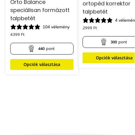
Orto Balance
ortopéd korrektor
speciálisan formázott
talpbetét
talpbetét
4 vélemén
104 vélemény
2999
Ft
4399
Ft
300
pont
440
pont
Opciók választása
Opciók választása