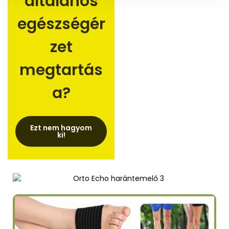
általános
s
a
egészségér
zet
megtartás
a?
Ezt nem hagyom
ki!