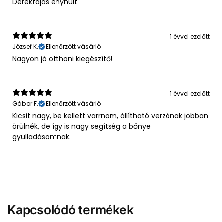
Derékfájás enyhült
1 évvel ezelőtt
József K.
Ellenőrzött vásárló
Nagyon jó otthoni kiegészítő!
1 évvel ezelőtt
Gábor F.
Ellenőrzött vásárló
Kicsit nagy, be kellett varrnom, állítható verzónak jobban
örülnék, de így is nagy segítség a bőnye
gyulladásomnak.
Kapcsolódó termékek