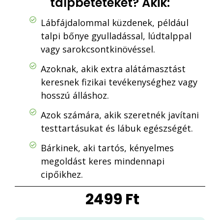
talpbetéteket? Akik:
Lábfájdalommal küzdenek, például
talpi bőnye gyulladással, lúdtalppal
vagy sarokcsontkinövéssel.
Azoknak, akik extra alátámasztást
keresnek fizikai tevékenységhez vagy
hosszú álláshoz.
Azok számára, akik szeretnék javítani
testtartásukat és lábuk egészségét.
Bárkinek, aki tartós, kényelmes
megoldást keres mindennapi
cipőikhez.
2499
Ft