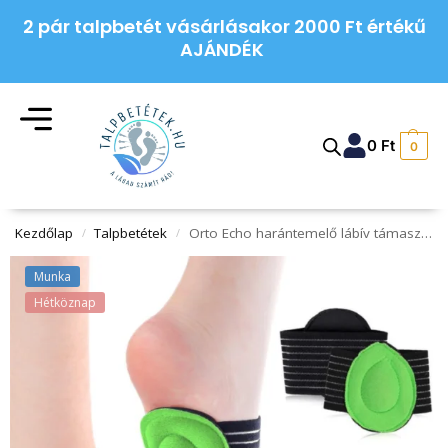
2 pár talpbetét vásárlásakor 2000 Ft értékű
AJÁNDÉK
0
Ft
0
Kezdőlap
Talpbetétek
Orto Echo harántemelő lábív támasztó párna
/
/
Munka
Hétköznap