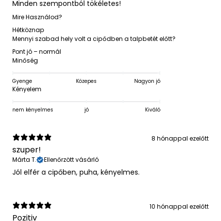
Minden szempontból tökéletes!
Mire Használod?
Hétköznap
Mennyi szabad hely volt a cipődben a talpbetét előtt?
Pont jó – normál
Minőség
Gyenge
Közepes
Nagyon jó
Kényelem
nem kényelmes
jó
Kiváló
8 hónappal ezelőtt
szuper!
Márta T.
Ellenőrzött vásárló
Jól elfér a cipőben, puha, kényelmes.
10 hónappal ezelőtt
Pozitiv