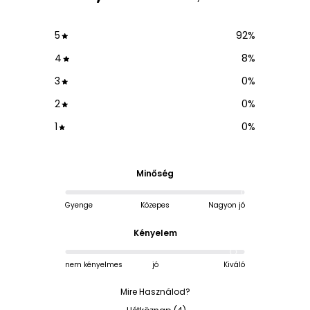
5
92
%
4
8
%
3
0
%
2
0
%
1
0
%
Minőség
Gyenge
Közepes
Nagyon jó
Kényelem
nem kényelmes
jó
Kiváló
Mire Használod?