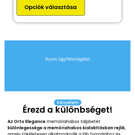
Opciók választása
Gyors Ügyfélszolgálat
Kényelem
Érezd a különbséget!
Az Orto Elegance
memóriahabos talpbetét
különlegessége a memóriahabos kialakításban rejlik
,
amely tökéletesen alkalmazkodik a láb formájához és