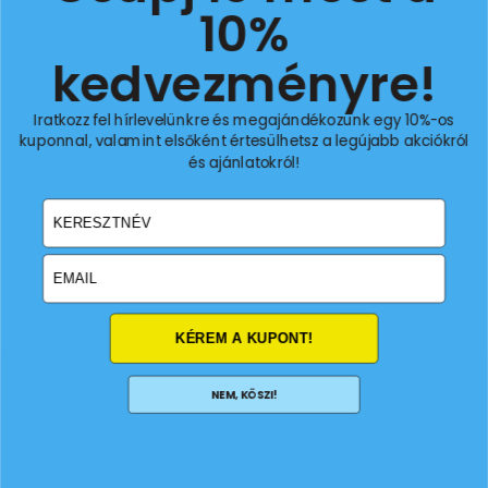
10%
kedvezményre!
Iratkozz fel hírlevelünkre és megajándékozunk egy 10%-os
kuponnal, valamint elsőként értesülhetsz a legújabb akciókról
és ajánlatokról!
email
KÉREM A KUPONT!
NEM, KÖSZI!