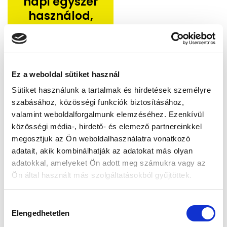
napi egyszer
használod,
akkor is
csupán 17 Ft-
ba kerül
naponta
Ez a weboldal sütiket használ
Sütiket használunk a tartalmak és hirdetések személyre
Megér
szabásához, közösségi funkciók biztosításához,
valamint weboldalforgalmunk elemzéséhez. Ezenkívül
neked napi
közösségi média-, hirdető- és elemező partnereinkkel
megosztjuk az Ön weboldalhasználatra vonatkozó
17 forintot
adatait, akik kombinálhatják az adatokat más olyan
adatokkal, amelyeket Ön adott meg számukra vagy az
Ön által használt más szolgáltatásokból gyűjtöttek.
a lábad
H
hosszú
Elengedhetetlen
o