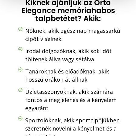
Kiknek ajánljuk az Orto
á
Elegance memóriahabos
s
talpbetétet? Akik:
a
Nőknek, akik egész nap magassarkú
cipőt viselnek
Irodai dolgozóknak, akik sok időt
töltenek állva vagy sétálva
Tanároknak és előadóknak, akik
hosszú órákon át állnak
Üzletasszonyoknak, akik számára
fontos a megjelenés és a kényelem
egyaránt
Sportolóknak, akik sportcipőjükben
szeretnék növelni a kényelmet és a