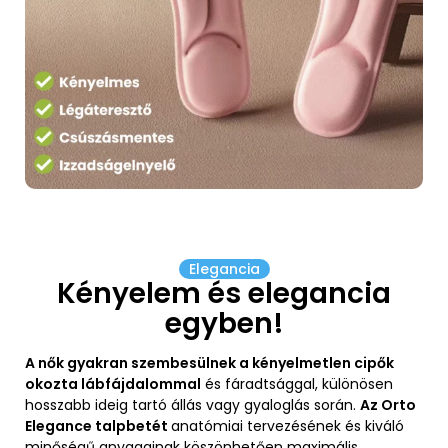
Elegancia
Kényelem és elegancia
egyben!
A nők gyakran szembesülnek a kényelmetlen cipők
okozta lábfájdalommal
és fáradtsággal, különösen
hosszabb ideig tartó állás vagy gyaloglás során.
Az Orto
Elegance talpbetét
anatómiai tervezésének és kiváló
minőségű anyagainak köszönhetően maximális