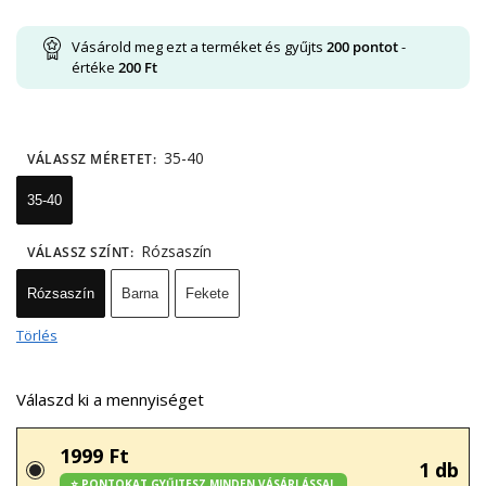
Vásárold meg ezt a terméket és gyűjts
200
pontot
-
értéke
200
Ft
35-40
VÁLASSZ MÉRETET
:
35-40
Rózsaszín
VÁLASSZ SZÍNT
:
Rózsaszín
Barna
Fekete
Törlés
Válaszd ki a mennyiséget
1999 Ft
1 db
⭐ PONTOKAT GYŰJTESZ MINDEN VÁSÁRLÁSSAL