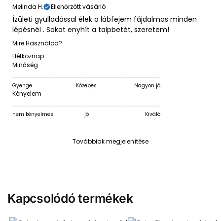
Melinda H.
Ellenőrzött vásárló
Ízületi gyulladással élek a lábfejem fájdalmas minden
lépésnél . Sokat enyhít a talpbetét, szeretem!
Mire Használod?
Hétköznap
Minőség
Gyenge
Közepes
Nagyon jó
Kényelem
nem kényelmes
jó
Kiváló
Továbbiak megjelenítése
Kapcsolódó termékek