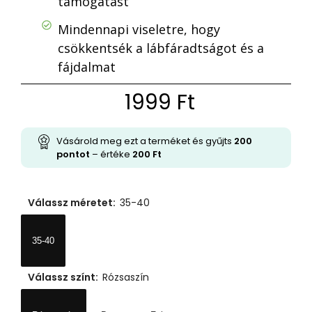
támogatást
Mindennapi viseletre, hogy
csökkentsék a lábfáradtságot és a
fájdalmat
1999
Ft
Vásárold meg ezt a terméket és gyűjts
200
pontot
– értéke
200
Ft
Válassz méretet
:
35-40
35-40
Válassz színt
:
Rózsaszín