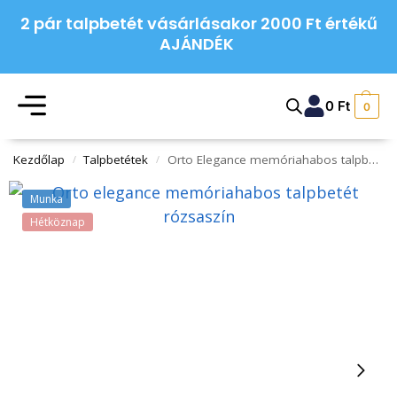
2 pár talpbetét vásárlásakor 2000 Ft értékű
AJÁNDÉK
0
Ft
0
Kezdőlap
Talpbetétek
Orto Elegance memóriahabos talpbetét
/
/
Munka
Hétköznap