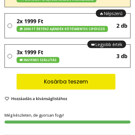
🔥Népszerű
2x 1999 Ft
2 db
🎁 2000 FT ÉRTÉKŰ AJÁNDÉK KÖTÉSMENTES CIPŐFŰZŐ
👑Legjobb érték
3x 1999 Ft
3 db
🚚 INGYENES SZÁLLÍTÁS
Kosárba teszem
Hozzáadás a kívánságlistához
Még készleten, de gyorsan fogy!