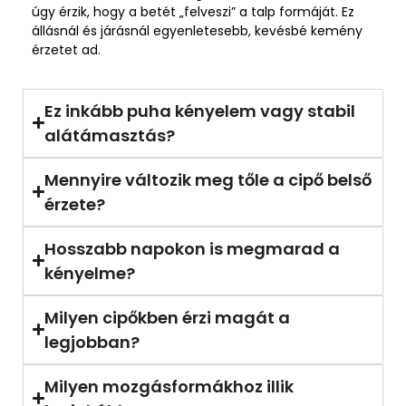
úgy érzik, hogy a betét „felveszi” a talp formáját. Ez
állásnál és járásnál egyenletesebb, kevésbé kemény
érzetet ad.
Ez inkább puha kényelem vagy stabil
alátámasztás?
Mennyire változik meg tőle a cipő belső
érzete?
Hosszabb napokon is megmarad a
kényelme?
Milyen cipőkben érzi magát a
legjobban?
Milyen mozgásformákhoz illik