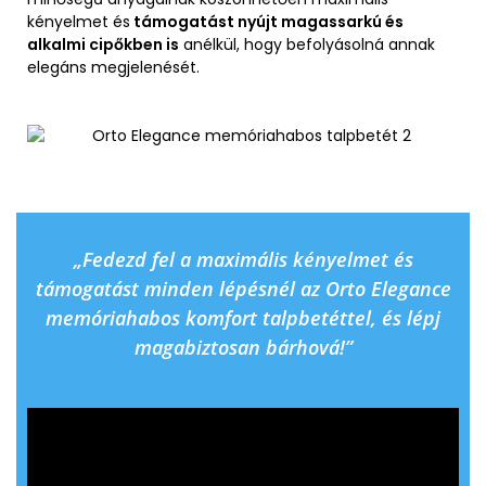
kényelmet és
támogatást nyújt magassarkú és
alkalmi cipőkben is
anélkül, hogy befolyásolná annak
elegáns megjelenését.
„Fedezd fel a maximális kényelmet és
támogatást minden lépésnél az Orto Elegance
memóriahabos komfort talpbetéttel, és lépj
magabiztosan bárhová!”