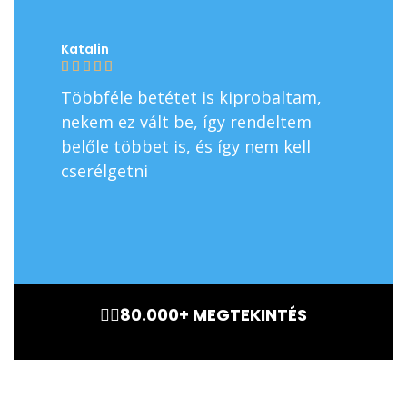
Katalin
Lilla









Többféle betétet is kiprobaltam,
Skech
nekem ez vált be, így rendeltem
memór
belőle többet is, és így nem kell
máshol
cserélgetni
legjob
eredet
legjob
🏃‍♂️80.000+ MEGTEKINTÉS