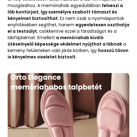
mozgásához. A memóriahab egyedülállóan
felveszi a
láb kontúrjait, így személyre szabott támaszt és
kényelmet biztosíthat
. Ez nem csak a nyomáspontok
enyhítésében segíthet, hanem
egyenletesen oszthatja
el a testsúlyt
, csökkentve ezzel a fáradtságot és a
lábfájdalmat. Emellett
a memóriahab kiváló
ütéselnyelő képessége védelmet nyújthat a lábnak
a
kemény felületeken való járás közben, így
hosszú távon
is kényelmes viseletet biztosít.