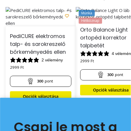
Munka
Hétköznap
Orto Balance Light
PediCURE elektromos
ortopéd korrektor
talp- és sarokreszelő
talpbetét
bőrkeményedés ellen
4 vélemén
2 vélemény
2999
Ft
2999
Ft
300
pont
300
pont
Opciók választása
Opciók választása
Csapj le most a