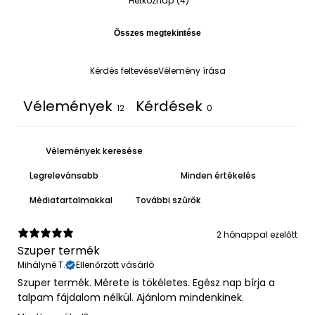
Hétköznap
(
4
)
Összes megtekintése
Kérdés feltevése
Vélemény írása
Vélemények
Kérdések
12
0
Médiatartalmakkal
További szűrők
2 hónappal ezelőtt
Szuper termék
Mihályné T.
Ellenőrzött vásárló
Szuper termék. Mérete is tökéletes. Egész nap bírja a
talpam fájdalom nélkül. Ajánlom mindenkinek.