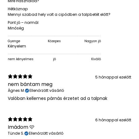
Mire Használod?
Hétköznap
Mennyi szabad hely volt a cipődben a talpbetét előtt?
Pont jó – normál
Minőség
Gyenge
Közepes
Nagyon jó
Kényelem
nem kényelmes
jó
Kiváló
5 hónappal ezelőtt
nem bántam meg
Ágnes M.
Ellenőrzött vásárló
Valóban kellemes párnás érzetet ad a talpnak
6 hónappal ezelőtt
Imádom 🩷
Tünde S.
Ellenőrzött vásárló