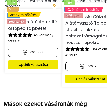
Túra
Túra
Sport
Munka
Gyémánt minősítés
Arany minősítés
Munka
Hétköznap
Orto Classic Célzot
Orto Apex ütéstompító
Hétköznap
Alátámasztó Talpb
ortopéd talpbetét
stabil sarok- és
boltozattámogatás
48 vélemény
5999
Ft
hosszú napokra
183 véle
600
pont
4999
Ft
Opciók választása
500
pont
Opciók választása
Mások ezeket vásárolták még