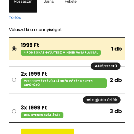
Rózsaszín
Barna
Fekete
Törlés
Válaszd ki a mennyiséget
1999 Ft
1 db
⭐ PONTOKAT GYŰJTESZ MINDEN VÁSÁRLÁSSAL
🔥Népszerű
2x 1999 Ft
2 db
🎁 2000 FT ÉRTÉKŰ AJÁNDÉK KÖTÉSMENTES
CIPŐFŰZŐ
👑Legjobb érték
3x 1999 Ft
3 db
🚚 INGYENES SZÁLLÍTÁS