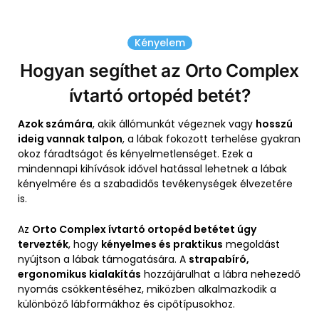
Kényelem
Hogyan segíthet az Orto Complex
ívtartó ortopéd betét?
Azok számára
, akik állómunkát végeznek vagy
hosszú
ideig vannak talpon
, a lábak fokozott terhelése gyakran
okoz fáradtságot és kényelmetlenséget. Ezek a
mindennapi kihívások idővel hatással lehetnek a lábak
kényelmére és a szabadidős tevékenységek élvezetére
is.
Az
Orto Complex ívtartó ortopéd betétet úgy
tervezték
, hogy
kényelmes és praktikus
megoldást
nyújtson a lábak támogatására. A
strapabíró,
ergonomikus kialakítás
hozzájárulhat a lábra nehezedő
nyomás csökkentéséhez, miközben alkalmazkodik a
különböző lábformákhoz és cipőtípusokhoz.