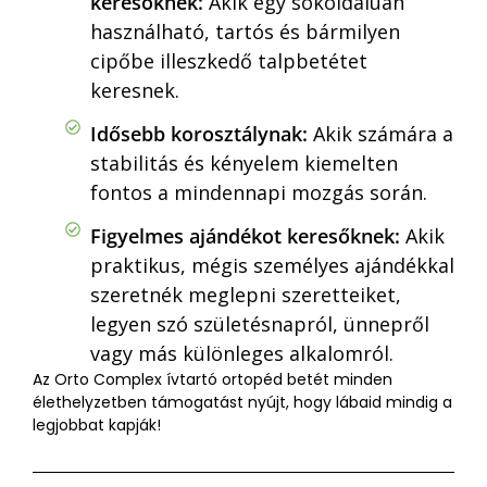
keresőknek:
Akik egy sokoldalúan
használható, tartós és bármilyen
cipőbe illeszkedő talpbetétet
keresnek.
Idősebb korosztálynak:
Akik számára a
stabilitás és kényelem kiemelten
fontos a mindennapi mozgás során.
Figyelmes ajándékot keresőknek:
Akik
praktikus, mégis személyes ajándékkal
szeretnék meglepni szeretteiket,
legyen szó születésnapról, ünnepről
vagy más különleges alkalomról.
Az Orto Complex ívtartó ortopéd betét minden
élethelyzetben támogatást nyújt, hogy lábaid mindig a
legjobbat kapják!