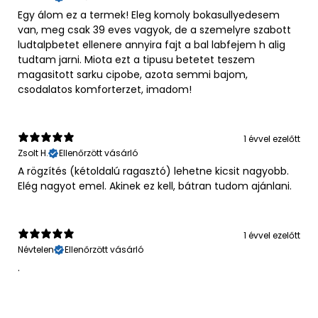
Egy álom ez a termek! Eleg komoly bokasullyedesem
van, meg csak 39 eves vagyok, de a szemelyre szabott
ludtalpbetet ellenere annyira fajt a bal labfejem h alig
tudtam jarni. Miota ezt a tipusu betetet teszem
magasitott sarku cipobe, azota semmi bajom,
csodalatos komforterzet, imadom!
1 évvel ezelőtt
Zsolt H.
Ellenőrzött vásárló
A rögzítés (kétoldalú ragasztó) lehetne kicsit nagyobb.
Elég nagyot emel. Akinek ez kell, bátran tudom ajánlani.
1 évvel ezelőtt
Névtelen
Ellenőrzött vásárló
.