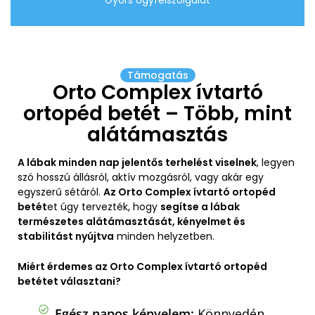
Gyors Ügyfélszolgálat
Támogatás
Orto Complex ívtartó
ortopéd betét – Több, mint
alátámasztás
A lábak minden nap jelentős terhelést viselnek
, legyen
szó hosszú állásról, aktív mozgásról, vagy akár egy
egyszerű sétáról.
Az Orto Complex ívtartó ortopéd
betét
et úgy tervezték, hogy
segítse a lábak
természetes alátámasztását, kényelmet és
stabilitást nyújtva
minden helyzetben.
Miért érdemes az Orto Complex ívtartó ortopéd
betétet választani?
Egész napos kényelem:
Könnyedén