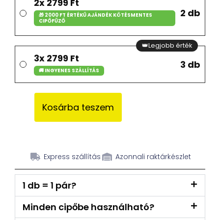
2x 2799 Ft
2 db
🎁 2000 FT ÉRTÉKŰ AJÁNDÉK KÖTÉSMENTES
CIPŐFŰZŐ
👑Legjobb érték
3x 2799 Ft
3 db
🚚 INGYENES SZÁLLÍTÁS
Kosárba teszem
Express szállítás
Azonnali raktárkészlet
1 db = 1 pár?
Minden cipőbe használható?