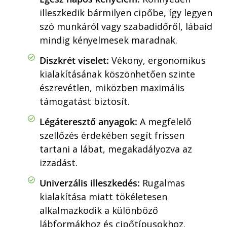
illeszkedik bármilyen cipőbe, így legyen
szó munkáról vagy szabadidőről, lábaid
mindig kényelmesek maradnak.
Diszkrét viselet:
Vékony, ergonomikus
kialakításának köszönhetően szinte
észrevétlen, miközben maximális
támogatást biztosít.
Légáteresztő anyagok:
A megfelelő
szellőzés érdekében segít frissen
tartani a lábat, megakadályozva az
izzadást.
Univerzális illeszkedés:
Rugalmas
kialakítása miatt tökéletesen
alkalmazkodik a különböző
lábformákhoz és cipőtípusokhoz.