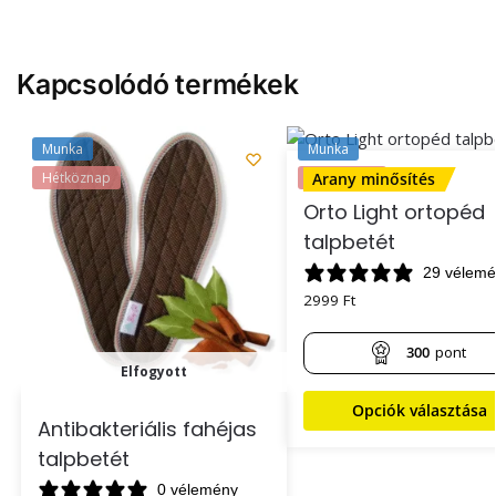
Kapcsolódó termékek
Munka
Munka
Hétköznap
Hétköznap
Arany minősítés
Orto Light ortopéd
talpbetét
29 vélem
2999
Ft
300
pont
Elfogyott
Opciók választása
Antibakteriális fahéjas
Csapj le most a
talpbetét
0 vélemény