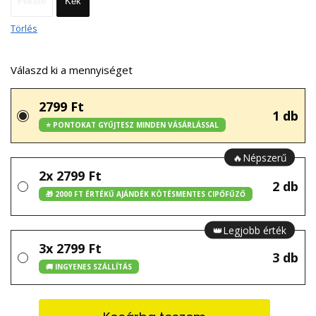
Fekete
Kék
Törlés
Válaszd ki a mennyiséget
2799 Ft
1 db
⭐ PONTOKAT GYŰJTESZ MINDEN VÁSÁRLÁSSAL
🔥Népszerű
2x 2799 Ft
2 db
🎁 2000 FT ÉRTÉKŰ AJÁNDÉK KÖTÉSMENTES CIPŐFŰZŐ
👑Legjobb érték
3x 2799 Ft
3 db
🚚 INGYENES SZÁLLÍTÁS