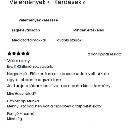
Vélemények
Kérdések
5
0
Médiatartalmakkal
További szűrők
2 hónappal ezelőtt
Vélemény
Éva K.
Ellenőrzött vásárló
Nagyon jó . Először fura es kényelmetlen volt. Aztán
egyre jobban megszoktam .
Jol tartja a lábam bolt ívet nem puha kicsit kemény
Mire Használod?
Hétköznap
,
Munka
Mennyi szabad hely volt a cipődben a talpbetét előtt?
Pont jó – normál
Minőség