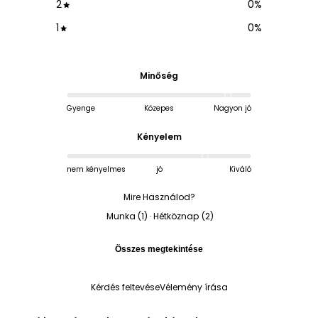
2
0
%
1
0
%
Minőség
Gyenge
Közepes
Nagyon jó
Kényelem
nem kényelmes
jó
Kiváló
Mire Használod?
Munka
(
1
)
·
Hétköznap
(
2
)
Összes megtekintése
Kérdés feltevése
Vélemény írása