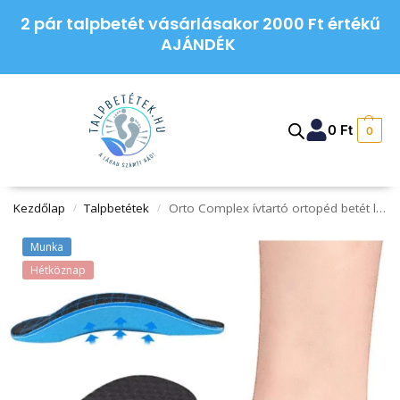
2 pár talpbetét vásárlásakor 2000 Ft értékű
AJÁNDÉK
0
Ft
0
Kezdőlap
Talpbetétek
Orto Complex ívtartó ortopéd betét lapos lábra
/
/
Munka
Hétköznap