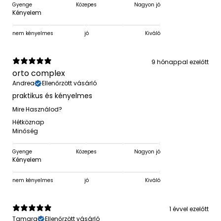
Gyenge
Közepes
Nagyon jó
Kényelem
nem kényelmes
jó
Kiváló
9 hónappal ezelőtt
orto complex
Andrea
Ellenőrzött vásárló
praktikus és kényelmes
Mire Használod?
Hétköznap
Minőség
Gyenge
Közepes
Nagyon jó
Kényelem
nem kényelmes
jó
Kiváló
1 évvel ezelőtt
Tamara
Ellenőrzött vásárló