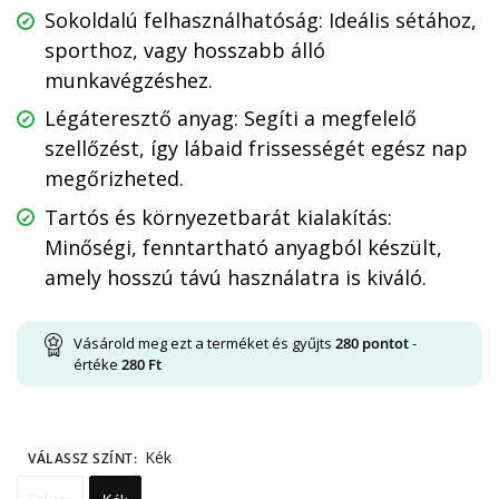
Sokoldalú felhasználhatóság: Ideális sétához,
sporthoz, vagy hosszabb álló
munkavégzéshez.
Légáteresztő anyag: Segíti a megfelelő
szellőzést, így lábaid frissességét egész nap
megőrizheted.
Tartós és környezetbarát kialakítás:
Minőségi, fenntartható anyagból készült,
amely hosszú távú használatra is kiváló.
Vásárold meg ezt a terméket és gyűjts
280
pontot
-
értéke
280
Ft
Kék
VÁLASSZ SZÍNT
: