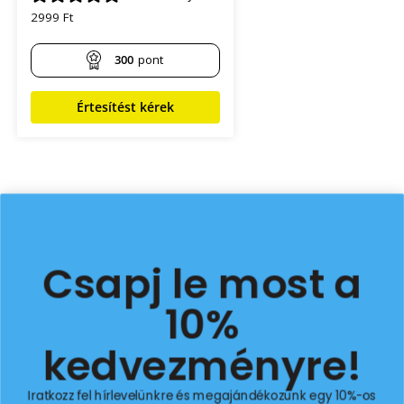
10%
2999
Ft
kedvezményre!
300
pont
Iratkozz fel hírlevelünkre és megajándékozunk egy 10%-os
Értesítést kérek
kuponnal, valamint elsőként értesülhetsz a legújabb akciókról
és ajánlatokról!
email
KÉREM A KUPONT!
Mások ezeket vásárolták még
NEM, KÖSZI!
Túra
Munka
Hétköznap