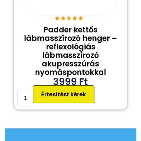
Padder kettős
lábmasszírozó henger –
reflexológiás
lábmasszírozó
akupresszúrás
nyomáspontokkal
3999
Ft
Értesítést kérek