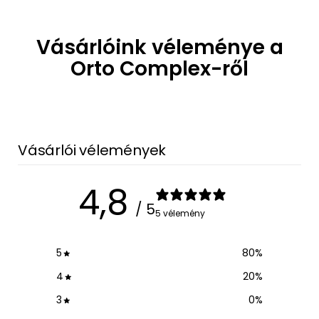
Vásárlóink véleménye a
Orto Complex-ről
Vásárlói vélemények
4,8
/ 5
5 vélemény
5
80
%
4
20
%
3
0
%