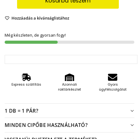
Kosárba teszem
Hozzáadás a kívánságlistához
Még készleten, de gyorsan fogy!
Express szállítás
Azonnali
Gyors
raktárkészlet
ügyfélszolgálat
1 DB = 1 PÁR?
MINDEN CIPŐBE HASZNÁLHATÓ?