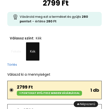
2799
Ft
Vásárold meg ezt a terméket és gyűjts
280
pontot
– értéke
280
Ft
Válassz színt
:
Kék
Fekete
Kék
Törlés
Válaszd ki a mennyiséget
2799 Ft
1 db
⭐ PONTOKAT GYŰJTESZ MINDEN VÁSÁRLÁSSAL
🔥Népszerű