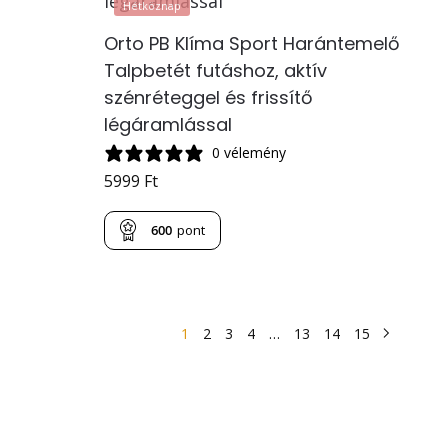
Hétköznap
Orto PB Klíma Sport Harántemelő
Talpbetét futáshoz, aktív
szénréteggel és frissítő
légáramlással
0 vélemény
5999
Ft
600
pont
1
2
3
4
…
13
14
15