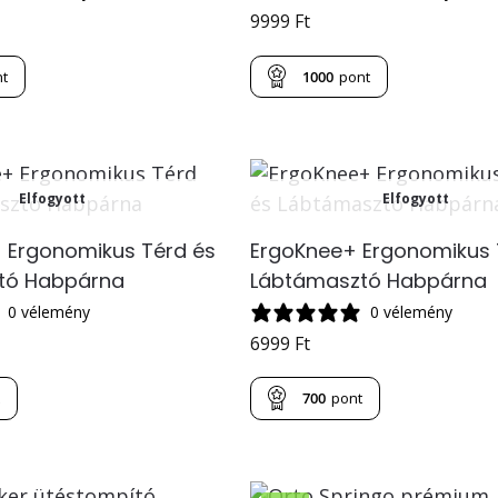
9999
Ft
nt
1000
pont
Elfogyott
Elfogyott
 Ergonomikus Térd és
ErgoKnee+ Ergonomikus 
tó Habpárna
Lábtámasztó Habpárna
0 vélemény
0 vélemény
6999
Ft
t
700
pont