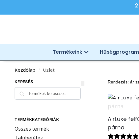
2
Termékeink
Hűségprogram
Kezdőlap
Üzlet
/
KERESÉS
Keresés
AirLuxe fel
TERMÉKKATEGÓRIÁK
párna
Összes termék
Talpbetétek