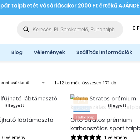
 pár talpbetét vásárlásakor 2000 Ft értékű AJÁND
0
F
Blog
Vélemények
Szállítási Információk
1–12 termék, összesen 171 db
Sport
Elfogyott
Elfogyott
Munka
Hétköznap
fújható lábtámasztó
Orto Stratos prémium
karbonszálas sport talp
0 vélemény
1 vélemény