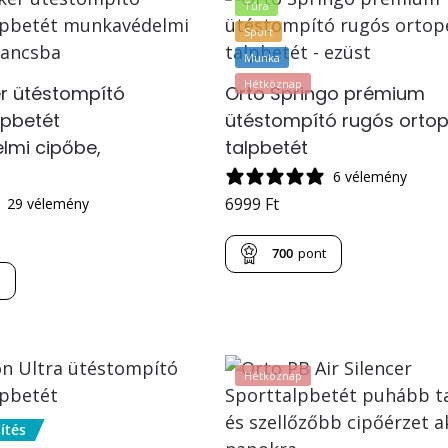
Túra
Sport
Munka
Hétköznap
r ütéstompító
Orto Springo prémium
lpbetét
ütéstompító rugós orto
lmi cipőbe,
talpbetét
a
6 vélemény
6999
Ft
29 vélemény
700
pont
t
Hétköznap
ítés