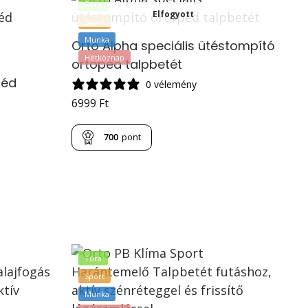
Túra
Elfogyott
Sport
Munka
Orto Alpha speciális ütéstompító
Hétköznap
ortopéd talpbetét
péd
0 vélemény
6999
Ft
700
pont
Túra
Sport
Munka