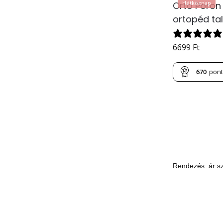
Hétköznap
Orto Poron
ortopéd ta
6699
Ft
670
pon