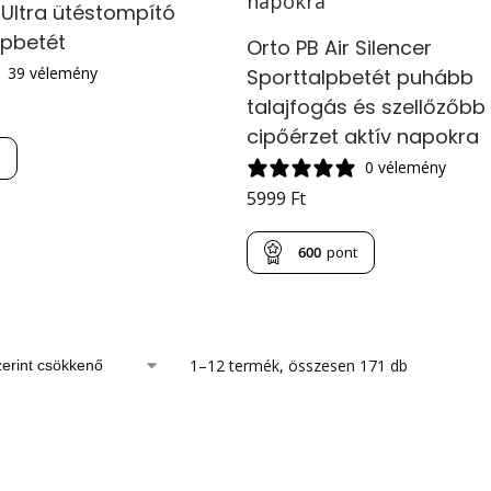
 Ultra ütéstompító
lpbetét
Orto PB Air Silencer
39 vélemény
Sporttalpbetét puhább
talajfogás és szellőzőbb
cipőérzet aktív napokra
t
0 vélemény
5999
Ft
600
pont
1–12 termék, összesen 171 db