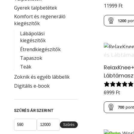
11999
Ft
Gyerek talpbetétek
Komfort és regeneráló
1200
po
kiegészítők
Lábápolási
kiegészítők
Étrendkiegészítők
Tapaszok
Teák
RelaxKnee+
Lábtámasz
Zoknik és egyéb lábbelik
Digitális e-book
6999
Ft
700
pon
SZŰRÉS ÁR SZERINT
Szűrés