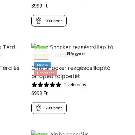
8999
Ft
900
pont
Túra
Elfogyott
Sport
Munka
Térd és
Orto Shocker rezgéscsillapító
Hétköznap
ortopéd talpbetét
1 vélemény
6999
Ft
700
pont