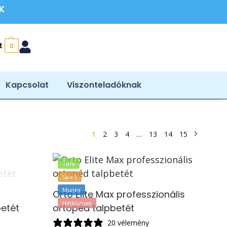
ÉK
t
0
Kapcsolat
Viszonteladóknak
1
2
3
4
…
13
14
15
Túra
Sport
Munka
Orto Elite Max professzionális
Hétköznap
betét
ortopéd talpbetét
20 vélemény