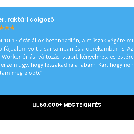
er, raktári dolgozó
★
★
★
i 10-12 órát állok betonpadlón, a műszak végére mi
ó fájdalom volt a sarkamban és a derekamban is. Az
 Worker óriási változás: stabil, kényelmes, és estére
érzem úgy, hogy leszakadna a lábam. Kár, hogy ne
ltam meg előbb.”
Csapj le most a 10
kedvezményre!
🏃‍♂️80.000+ MEGTEKINTÉS
evelünkre és megajándékozunk egy 10%-os kuponnal,
értesülhetsz a legújabb akciókról és ajánlatokról!