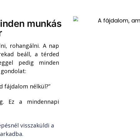
minden munkás
r
dni, rohangálni. A nap
KÉREM A KUPONT!
rekad beáll, a térded
eggel pedig minden
NEM, KÖSZI!
a gondolat:
d fájdalom nélkül?”
ág. Ez a mindennapi
pésnél visszaküldi a
sarkadba.