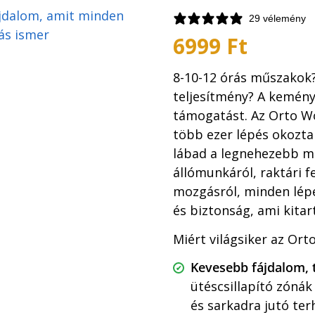
29 vélemény
6999
Ft
8-10-12 órás m
űszakok?
teljesítmény? A kemén
támogatást. Az Orto W
több ezer lépés okozta 
lábad a legnehezebb m
állómunkáról, raktári 
mozgásról, minden lépé
és biztonság, ami kitar
Miért világsiker az Or
Kevesebb fájdalom, 
ütéscsillapító zónák
és
sarkadra
jutó terh