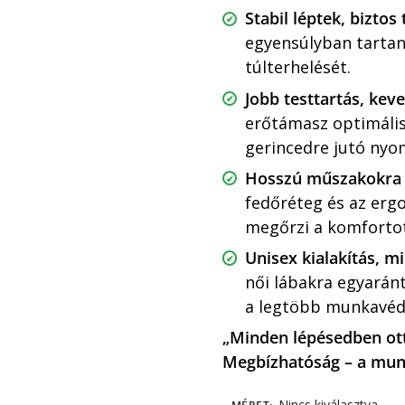
Stabil léptek, biztos 
egyensúlyban tartan
túlterhelését.
Jobb testtartás, kev
er
őt
ámasz optimális 
gerincedre jutó nyo
Hosszú m
űszakokra
fedőr
éteg és az erg
meg
őrzi a komfortot
Unisex kialak
ítás, 
n
ői l
ábakra egyaránt 
a legtöbb munkavéd
„Minden l
épésedben ott
Megbízhatóság
– a mu
Nincs kiválasztva