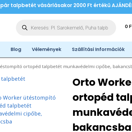
 pár talpbetét vásárlásakor 2000 Ft értékű AJÁND
0
F
Blog
Vélemények
Szállítási Információk
éstompító ortopéd talpbetét munkavédelmi cipőbe, bakancs
Orto Worke
ortopéd tal
munkavéde
bakancsba