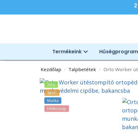
2
Termékeink
Hűségprogram
Kezdőlap
Talpbetétek
Orto Worker üt
/
/
Túra
Sport
Munka
Hétköznap