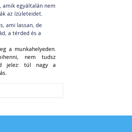
, amik egyáltalán nem
k az ízületeidet.
s, ami lassan, de
ád, a térded és a
meg a munkahelyeden.
pihenni, nem tudsz
d jelez: túl nagy a
ás.