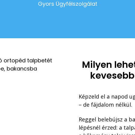
Gyors Ügyfélszolgálat
Milyen leh
kevesebb
Képzeld el a napod u
– de f
ájdalom nélkül.
Reggel belebújsz a b
l
épésnél érzed: a tal