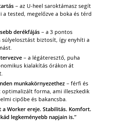
tartás
– az U-heel sarokt
ámasz segít
i a tested, megel
őzve a boka
és térd
esebb derékfájás
– a 3 pontos
súlyelosztást biztosít, így enyhíti a
mást.
 tervezve
– a l
égátereszt
ő, puha
onomikus kialakítás órákon át
.
minden munkakörnyezethez
– f
érfi és
optimalizált forma, ami illeszkedik
elmi cip
őbe
és bakancsba.
 a Worker ereje. Stabilitás. Komfort.
nk
ád legkeményebb napjain is.”