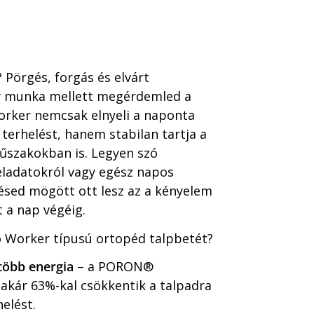
 P
örgés, forgás és elvárt
y munka mellett megérdemled a
orker nemcsak elnyeli a naponta
terhelést, hanem stabilan tartja a
űszakokban is. Legyen sz
ó
feladatokról vagy egész napos
sed mögött ott lesz az a kényelem
t a nap végéig.
to Worker típusú ortopéd talpbetét?
több energia
– a PORON
®
 akár 63%-kal csökkentik a talpadra
elést.