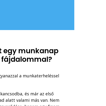
et egy munkanap
 fájdalommal?
gyanazzal a munkaterheléssel
akancsodba, és már az els
ő
pad alatt valami más van. Nem