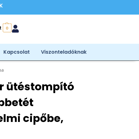
ÉK
t
0
Kapcsolat
Viszonteladóknak
ba
r ütéstompító
pbetét
lmi cipőbe,