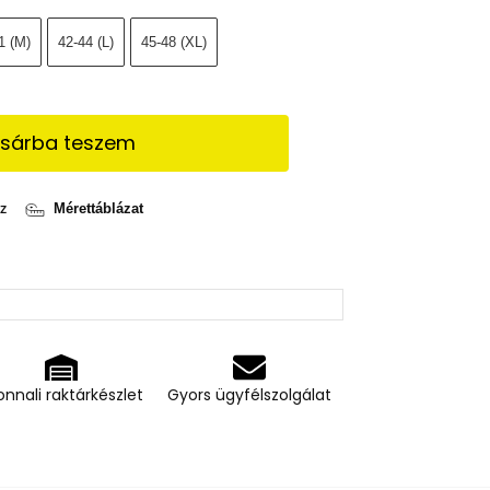
1 (M)
42-44 (L)
45-48 (XL)
sárba teszem
z
Mérettáblázat
onnali raktárkészlet
Gyors ügyfélszolgálat