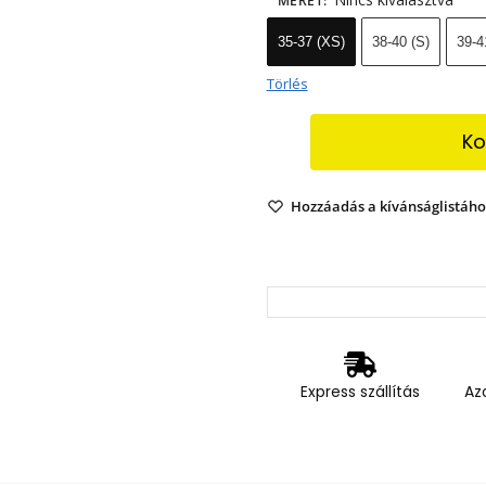
MÉRET
:
35-37 (XS)
38-40 (S)
39-4
Törlés
Ko
Hozzáadás a kívánságlistáho
Express szállítás
Az