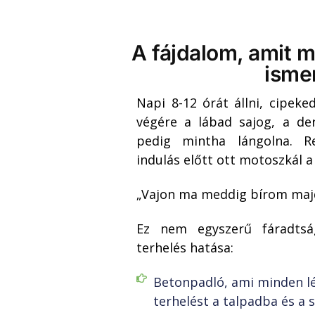
A fájdalom, amit 
email
isme
Napi 8-12 órát állni, cipeke
végére a lábad sajog, a de
pedig mintha lángolna. R
indulás el
őtt ott motoszk
ál 
„Vajon ma meddig b
írom maj
Ez nem egyszer
ű f
áradts
terhelés hatása:
Betonpadló, ami minden lé
terhelést a talpadba és a 