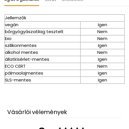
Jellemzők
vegán
Igen
bőrgyógyászatilag tesztelt
Nem
bio
Nem
szilikonmentes
Igen
alkohol mentes
Nem
állatkísérlet-mentes
Igen
ECO CERT
Nem
pálmaolajmentes
Igen
SLS-mentes
Igen
Vásárlói vélemények