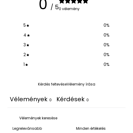
0
/ 5
0 vélemény
5
0
%
4
0
%
3
0
%
2
0
%
1
0
%
Kérdés feltevése
Vélemény írása
Vélemények
Kérdések
0
0