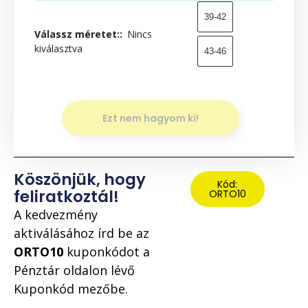
39-42
Válassz méretet:
:
Nincs
kiválasztva
43-46
Ezt nem hagyom ki!
Köszönjük, hogy
Kód:
feliratkoztál!
ORTO10
A kedvezmény
aktiválásához írd be az
ORTO10
kuponkódot a
Pénztár oldalon lévő
Kuponkód mezőbe.