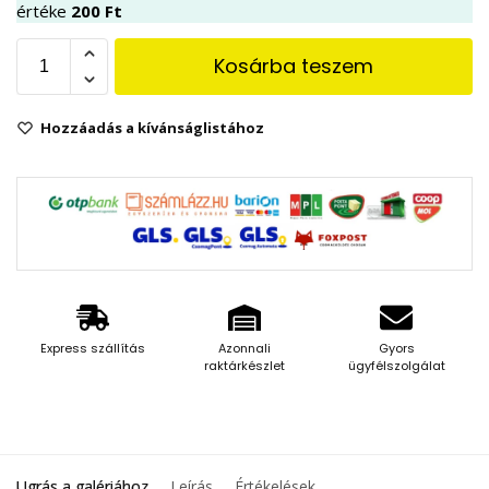
értéke
200
Ft
Kosárba teszem
Hozzáadás a kívánságlistához
Express szállítás
Azonnali
Gyors
raktárkészlet
ügyfélszolgálat
Ugrás a galériához
Leírás
Értékelések