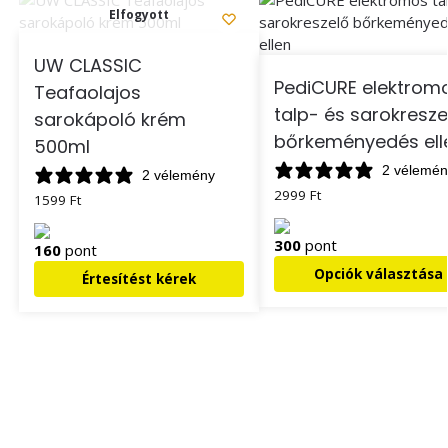
Elfogyott
UW CLASSIC
PediCURE elektrom
Teafaolajos
talp- és sarokresze
sarokápoló krém
bőrkeményedés ell
500ml
2 vélemén
2 vélemény
2999
Ft
1599
Ft
300
pont
160
pont
Opciók választása
Értesítést kérek