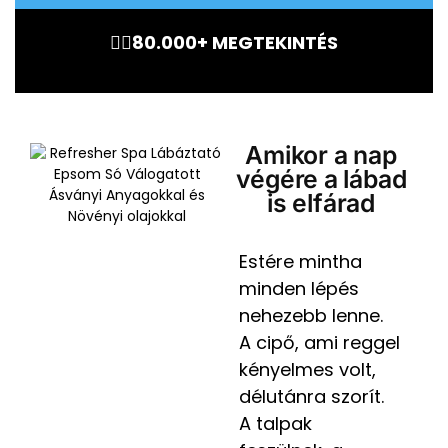
🏃‍♂️80.000+ MEGTEKINTÉS
Amikor a nap
végére a lábad
is elfárad
Estére mintha
minden lépés
nehezebb lenne.
A cipő, ami reggel
kényelmes volt,
délutánra szorít.
A talpak