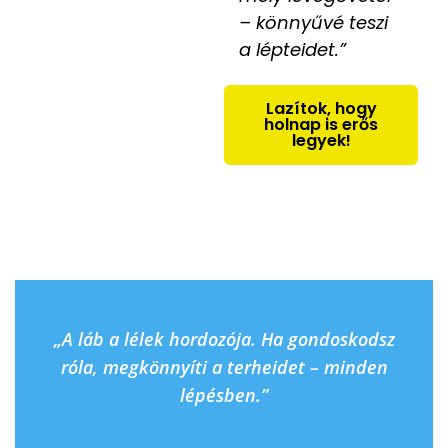
– könnyűvé teszi
a lépteidet.”
Lazítok, hogy
holnap is erős
legyek!
„A láb a lélek hordozója. Ha gondoskodsz
róla, megkönnyíti a terheidet – minden
lépésben.”