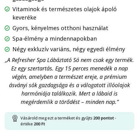
Vitaminok és természetes olajok ápoló
keveréke
Gyors, kényelmes otthoni használat
Spa-élmény a mindennapokban
Négy exkluzív variáns, négy egyedi élmény
„A Refresher Spa Lábáztató Só nem csak egy termék.
Ez egy szertartás. Egy 15 perces menedék a nap
végén, amelyben a természet ereje, a prémium
ásványi sók gazdagsága és a válogatott illóolajok
harmóniája találkozik. Mert a lábaid is
megérdemlik a törődést – minden nap.”
Vásárold meg ezt a terméket és gyűjts
200
pontot
-
értéke
200
Ft