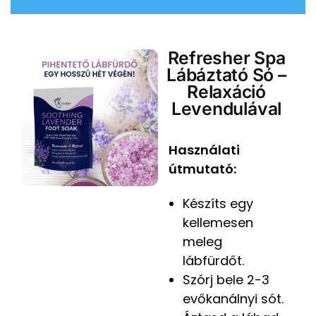
Refresher Spa
Lábáztató Só –
Relaxáció
Levendulával
Használati
útmutató:
Készíts egy
kellemesen
meleg
lábfürdőt.
Szórj bele 2-3
evőkanálnyi sót.