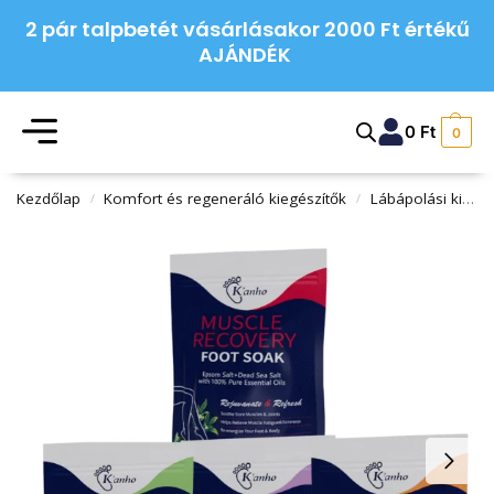
2 pár talpbetét vásárlásakor 2000 Ft értékű
AJÁNDÉK
0
Ft
0
Kezdőlap
Komfort és regeneráló kiegészítők
Lábápolási kiegészítők
/
/