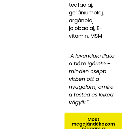
teafaolaj,
gerániumolaj,
argánolaj,
jojobaolaj, E-
vitamin, MSM
„A levendula illata
a béke ígérete –
minden csepp
vízben ott a
nyugalom, amire
a tested és lelked
vágyik.”
Most
megajándékozom
magam a