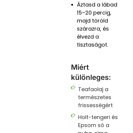
Áztasd a lábad
15–20 percig,
majd töröld
szárazra, és
élvezd a
tisztaságot.
Miért
különleges:
Teafaolaj a
természetes
frissességért
Holt-tengeri és
Epsom só a