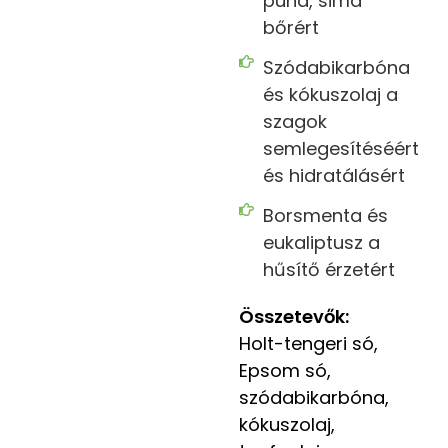
puha, sima
bőrért
Szódabikarbóna
és kókuszolaj a
szagok
semlegesítéséért
és hidratálásért
Borsmenta és
eukaliptusz a
hűsítő érzetért
Összetevők:
Holt-tengeri só,
Epsom só,
szódabikarbóna,
kókuszolaj,