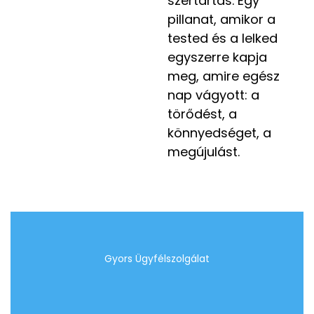
szertartás. Egy
pillanat, amikor a
tested és a lelked
egyszerre kapja
meg, amire egész
nap vágyott: a
törődést, a
könnyedséget, a
megújulást.
Gyors Ügyfélszolgálat