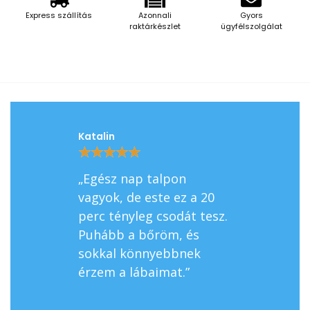
Express szállítás
Azonnali
Gyors
raktárkészlet
ügyfélszolgálat
Katalin
András
★
★
★
★
★
★
★
★
★
★
„Egész nap talpon
„Az eukalipt
vagyok, de este ez a 20
változatot p
perc tényleg csodát tesz.
és olyan, mi
Puhább a bőröm, és
profi masszá
sokkal könnyebbnek
lépnék ki a s
érzem a lábaimat.”