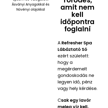
Törődés,
amit nem
kell
időpontra
foglalni
A
Refresher Spa
Lábáztató Só
ezért született:
hogy a
megérdemelt
gondoskodás ne
legyen idő, pénz
vagy hely kérdése.
C
sak egy lavór
meleg víz kell,