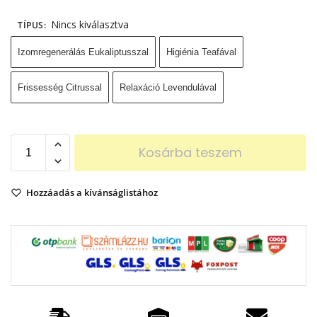
Nincs kiválasztva
TÍPUS
:
Izomregenerálás Eukaliptusszal
Higiénia Teafával
Frissesség Citrussal
Relaxáció Levendulával
Kosárba teszem
Hozzáadás a kívánságlistához