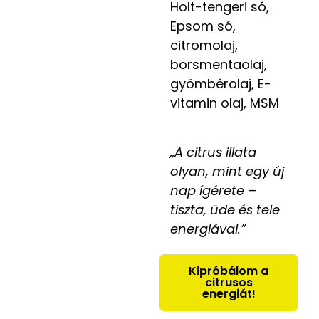
Holt-tengeri só,
Epsom só,
citromolaj,
borsmentaolaj,
gyömbérolaj, E-
vitamin olaj, MSM
„A citrus illata
olyan, mint egy új
nap ígérete –
tiszta, üde és tele
energiával.”
Kipróbálom a
citrusos
energiát!