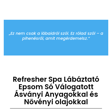
„Ez nem csak a lábaidról szól. Ez rólad szól – a
pihenésről, amit megérdemelsz.”
Refresher Spa Lábáztató
Epsom Só Válogatott
Ásványi Anyagokkal és
Növényi olajokkal