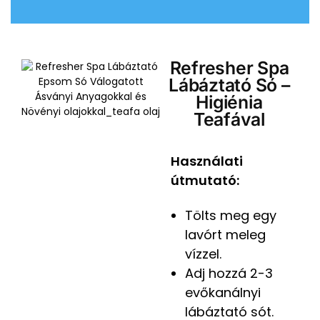
Refresher Spa
Lábáztató Só –
Higiénia
Teafával
Használati
útmutató:
Tölts meg egy
lavórt meleg
vízzel.
Adj hozzá 2-3
evőkanálnyi
lábáztató sót.