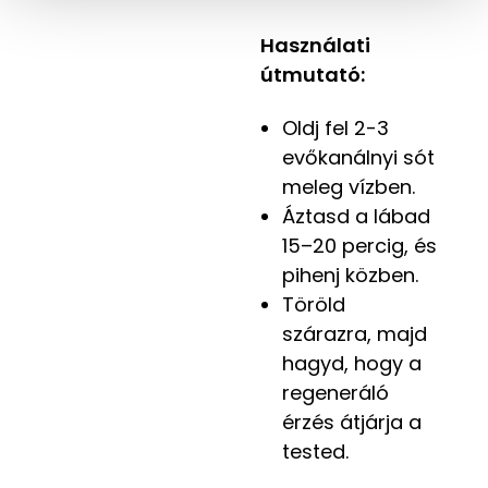
á
s
Használati
a
útmutató:
Oldj fel 2-3
evőkanálnyi sót
meleg vízben.
Áztasd a lábad
15–20 percig, és
pihenj közben.
Töröld
szárazra, majd
hagyd, hogy a
regeneráló
érzés átjárja a
tested.