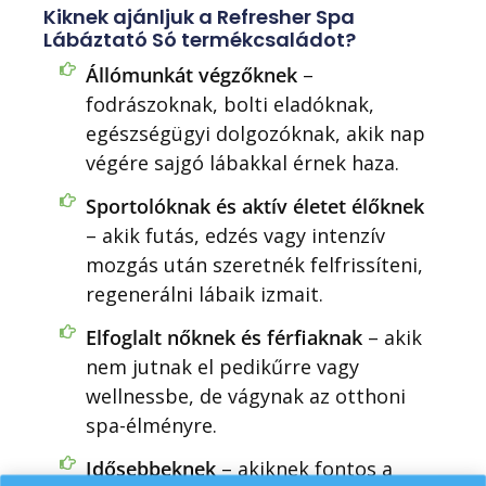
Kiknek ajánljuk a Refresher Spa
Lábáztató Só termékcsaládot?
Állómunkát végzőknek
–
fodrászoknak, bolti eladóknak,
egészségügyi dolgozóknak, akik nap
végére sajgó lábakkal érnek haza.
Sportolóknak és aktív életet élőknek
– akik futás, edzés vagy intenzív
mozgás után szeretnék felfrissíteni,
regenerálni lábaik izmait.
Elfoglalt nőknek és férfiaknak
– akik
nem jutnak el pedikűrre vagy
wellnessbe, de vágynak az otthoni
spa-élményre.
Csapj le most a
Idősebbeknek
– akiknek fontos a