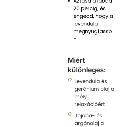
Áztasd a lábad
20 percig, és
engedd, hogy a
levendula
megnyugtasso
n.
Miért
különleges:
Levendula és
geránium olaj a
mély
relaxációért
Jojoba- és
argánolaj a