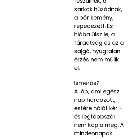
feszülnek, a
sarkak húzódnak,
a bőr kemény,
repedezett. És
hiába ülsz le, a
fáradtság és az a
sajgó, nyugtalan
érzés nem múlik
el.
Ismerős?
A láb, ami egész
nap hordozott,
estére hálát kér –
és legtöbbször
nem kapja meg. A
mindennapok