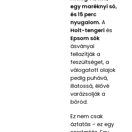
egy maréknyi só,
és 15 perc
nyugalom.
A
Holt-tengeri
és
Epsom sók
ásványai
fellazítják a
feszültséget, a
válogatott olajok
pedig puhává,
illatossá, élővé
varázsolják a
bőröd.
Ez nem csak
áztatás – ez egy