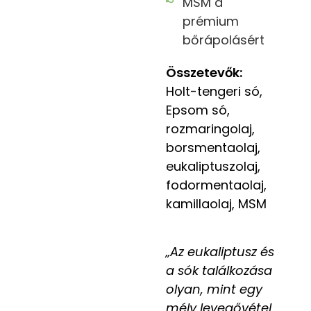
MSM a
prémium
bőrápolásért
Összetevők:
Holt-tengeri só,
Epsom só,
rozmaringolaj,
borsmentaolaj,
eukaliptuszolaj,
fodormentaolaj,
kamillaolaj, MSM
„Az eukaliptusz és
a sók találkozása
olyan, mint egy
mély levegővétel