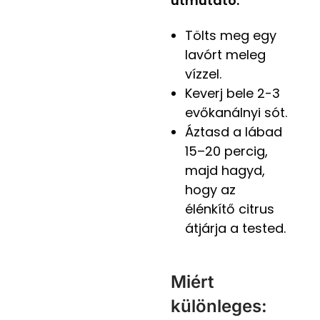
útmutató:
Tölts meg egy
lavórt meleg
vízzel.
Keverj bele 2-3
evőkanálnyi sót.
Áztasd a lábad
15–20 percig,
majd hagyd,
hogy az
élénkítő citrus
átjárja a tested.
Miért
különleges: