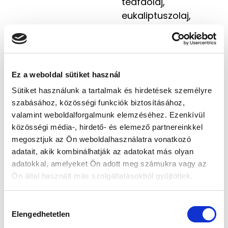
teafaolaj,
eukaliptuszolaj,
rozmaringolaj,
borsmentaolaj,
levendulaolaj,
fodormentaolaj,
Ez a weboldal sütiket használ
kamillaolaj, MSM
Sütiket használunk a tartalmak és hirdetések személyre
szabásához, közösségi funkciók biztosításához,
valamint weboldalforgalmunk elemzéséhez. Ezenkívül
„Engedd, hogy a
közösségi média-, hirdető- és elemező partnereinkkel
teafa tisztasága
megosztjuk az Ön weboldalhasználatra vonatkozó
és az ásványi sók
adatait, akik kombinálhatják az adatokat más olyan
mélysége
adatokkal, amelyeket Ön adott meg számukra vagy az
megtisztítsa a
Ön által használt más szolgáltatásokból gyűjtöttek.
napot a
lábaidról.”
H
Elengedhetetlen
o