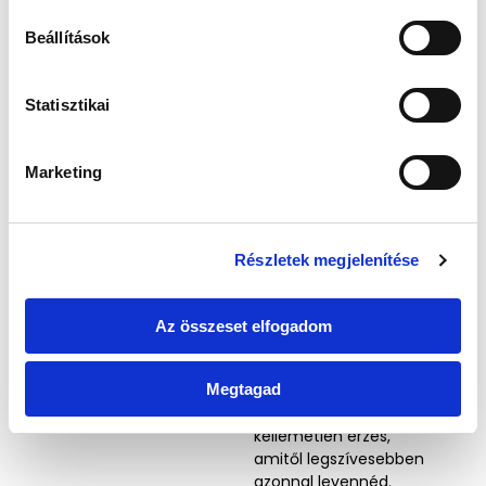
Érthető.
z
z
Beállítások
Ha kellemetlen a
á
cipőérzet, természetes,
j
hogy gyors megoldást
á
Statisztikai
keresel.
r
u
Csakhogy ha közben
Marketing
l
ugyanaz a régi,
elhasználódott, nehezen
á
frissen tartható réteg
s
marad a talpad alatt, a
Részletek megjelenítése
k
fülledt érzés könnyen
i
visszatérhet.
v
Az összeset elfogadom
á
A cipő lehet kényelmes.
l
A zokni lehet tiszta.
Mégis ott lehet nap
Megtagad
a
végére az a meleg, zárt,
s
kellemetlen érzés,
z
amitől legszívesebben
t
azonnal levennéd.