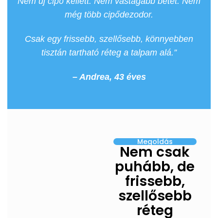
Nem új cipő kellett. Nem vastagabb betét. Nem
még több cipődezodor.
Csak egy frissebb, szellősebb, könnyebben
tisztán tartható réteg a talpam alá.”
– Andrea, 43 éves
Megoldás
Nem csak
puhább, de
frissebb,
szellősebb
réteg