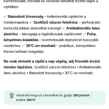
komfortosabb, frissebb és kevésbé befülledt érzetet adjon a 
cipődben.
✅ 
Illatosított frissesség
 – kellemesebb cipőérzet a 
mindennapokra
✅ 
Szellőző vászon felsőrész
 – perforációin 
keresztül jobban áramolhat a levegő
✅ 
Antibakteriális latex 
alsórész
 – támogatja a higiénikusabb cipőérzetet
✅ 
Puha, 
kényelmes kialakítás
 – komfortosabb lépésérzet hosszabb 
viseléshez
✅ 
30°C-on mosható
 – praktikus, könnyebben 
frissen tartható megoldás
Ne csak elviseld a cipőd a nap végéig, adj frissebb érzést 
minden lépéshez. 
Szellőző vászon felsőrész • Antibakteriális 
latex alsórész • Illatosított frissesség • 30°C-on mosható
Vásárold meg ezt a terméket és gyűjts
300
pontot
-
értéke
300
Ft