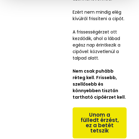
á
s
Ezért nem mindig elég
a
kívülről frissíteni a cipőt.
A frissességérzet ott
kezdődik, ahol a lábad
egész nap érintkezik a
cipővel: közvetlenül a
talpad alatt.
Nem csak puhább
réteg kell. Frissebb,
szellősebb és
könnyebben tisztán
tartható cipőérzet kell.
Unom a
fülledt érzést,
ez a betét
tetszik