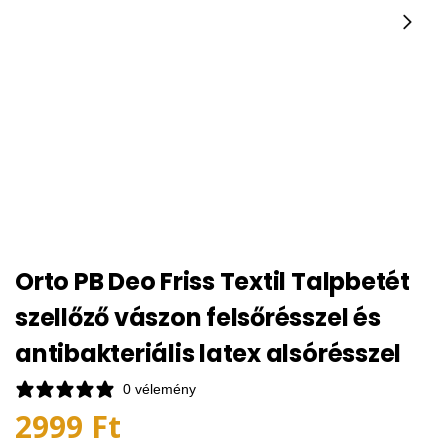
Orto PB Deo Friss Textil Talpbetét
szellőző vászon felsőrésszel és
antibakteriális latex alsórésszel
0 vélemény
2999
Ft