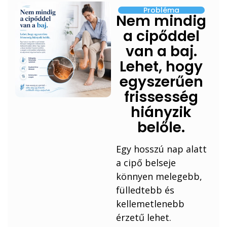
Probléma
Nem mindig
a cipőddel
van a baj.
Lehet, hogy
egyszerűen
frissesség
hiányzik
belőle.
Egy hosszú nap alatt
a cipő belseje
könnyen melegebb,
fülledtebb és
kellemetlenebb
érzetű lehet.