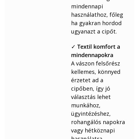
mindennapi
használathoz, főleg
ha gyakran hordod
ugyanazt a cipőt.
✓
Textil komfort a
mindennapokra
A vászon felsőrész
kellemes, könnyed
érzetet ad a
cipőben, így jó
választás lehet
munkához,
ügyintézéshez,
rohangálós napokra
vagy hétköznapi
használatra.