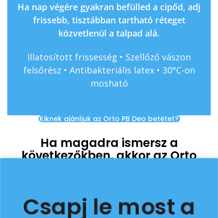
Ha nap végére gyakran befülled a cipőd, adj
frissebb, tisztábban tartható réteget
közvetlenül a talpad alá.
Illatosított frissesség • Szellőző vászon
felsőrész • Antibakteriális latex • 30°C-on
mosható
Kiknek ajánljuk az Orto PB Deo betétet?
Ha magadra ismersz a
következőkben, akkor az Orto
PB Deo a te betéted!
Az
Orto PB Deo Friss Textil Talpbetét
Csapj le most a
azoknak készült, akik sokat vannak cipőben,
és nem vastagabb, komolyabb talpbetétet