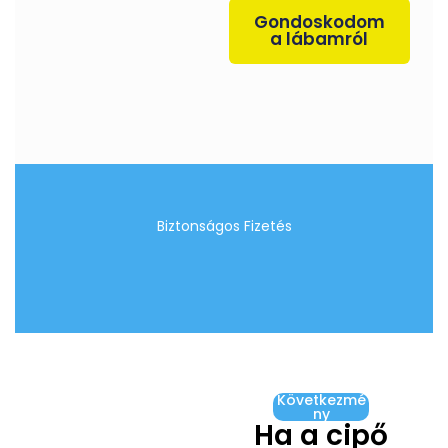
Gondoskodom
a lábamról
Biztonságos Fizetés
Következmé
ny
Ha a cipő