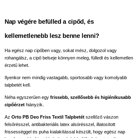
Nap végére befülled a cipőd, és 
kellemetlenebb lesz benne lenni?
Ha egész nap cipőben vagy, sokat mész, dolgozol vagy 
rohangálsz, a cipő belseje könnyen meleg, fülledt és kellemetlen 
érzetű lehet.
Ilyenkor nem mindig vastagabb, sportosabb vagy komolyabb 
talpbetét kell.
Néha egyszerűen egy 
frissebb, szellősebb és higiénikusabb 
cipőérzet
 hiányzik.
Az 
Orto PB Deo Friss Textil Talpbetét
 szellőző vászon 
felsőrésszel, antibakteriális latex alsórésszel, illatosított 
frissességgel és puha kialakítással készült, hogy egész nap 