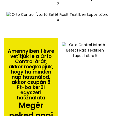
Amennyiben 1 évre
vetítjük le a Orto
Control árát,
akkor megkapjuk,
hogy ha minden
nap használod,
akkor csupán 8
Ft-ba kerül
egyszeri
használata
Megér
neked napi