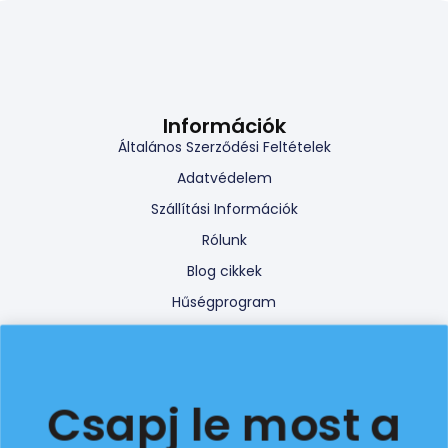
Információk
Általános Szerződési Feltételek
Adatvédelem
Szállítási Információk
Rólunk
Blog cikkek
Hűségprogram
Viszonteladói program
Promóciós szabályzat
Online elállási jog gyakorlása
Csapj le most a
Iratkozz fel a 10%-os