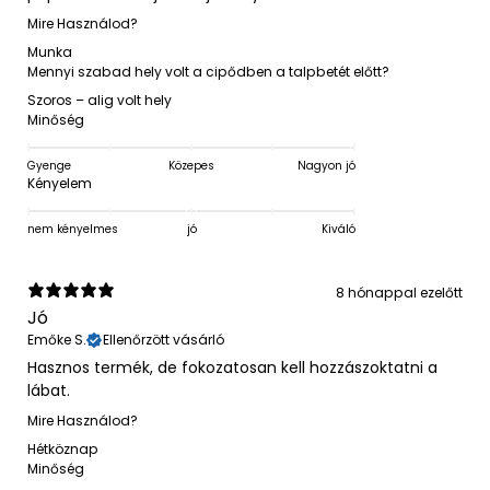
Mire Használod?
Munka
Mennyi szabad hely volt a cipődben a talpbetét előtt?
Szoros – alig volt hely
Minőség
Gyenge
Közepes
Nagyon jó
Kényelem
nem kényelmes
jó
Kiváló
8 hónappal ezelőtt
Jó
Emőke S.
Ellenőrzött vásárló
Hasznos termék, de fokozatosan kell hozzászoktatni a
lábat.
Mire Használod?
Hétköznap
Minőség