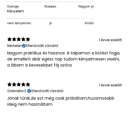
Gyenge
Közepes
Nagyon jó
Kényelem
nem kényelmes
jó
Kiváló
1 évvel ezelőtt
Névtelen
Ellenőrzött vásárló
Nagyon praktikus és hasznos. A talpamon a kötést fogja,
de emellett akár egész nap tudom kényelmesen viselni,
a lábam is kevesebbet fáj azóta.
1 évvel ezelőtt
Gabriella E.
Ellenőrzött vásárló
Jónak tűnik,de ezt még csak próbáltam,huzamosabb
ideig nem használtam.