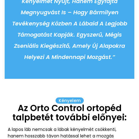
Kényelmet Nyújt, Hanem Egyfajta
Megnyugvást Is – Hogy Bármilyen
Tevékenység Közben A Lábaid A Legjobb
Támogatást Kapják. Egyszerű, Mégis
Zseniális Kiegészítő, Amely Új Alapokra
Helyezi A Mindennapi Mozgást.”
Kényelem
Az Orto Control ortopéd
talpbetét további előnyei:
A lapos láb nemcsak a lábak kényelmét csökkenti,
hanem hosszabb távon hatással lehet a mozgás