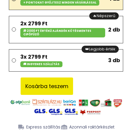
⭐ PONTOKAT GYŰJTESZ MINDEN VÁSÁRLÁSSAL
🔥Népszerű
2x 2799 Ft
2 db
🎁 2000 FT ÉRTÉKŰ AJÁNDÉK KÖTÉSMENTES
CIPŐFŰZŐ
👑Legjobb érték
3x 2799 Ft
3 db
🚚 INGYENES SZÁLLÍTÁS
Kosárba teszem
Express szállítás
Azonnali raktárkészlet