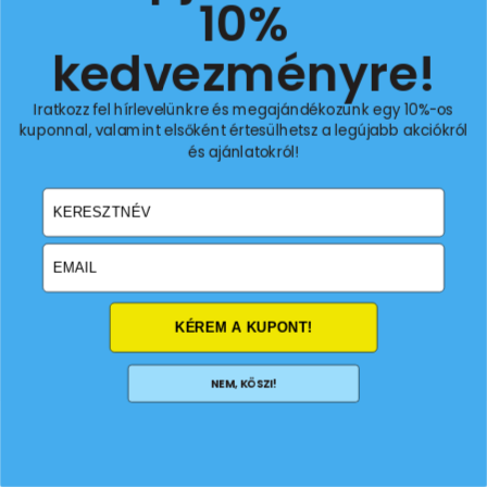
10%
extra kedvezményért!
kedvezményre!
Iratkozz fel hírlevelünkre és megajándékozunk egy 10%-os
kuponnal, valamint elsőként értesülhetsz a legújabb akciókról
és ajánlatokról!
Email
email
Feliratkozom
KÉREM A KUPONT!
NEM, KÖSZI!
© 2026 All Rights Reserved.