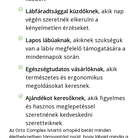
Lábfáradtsággal küzdőknek,
akik nap
végén szeretnék elkerülni a
kényelmetlen érzéseket.
Lapos lábúaknak,
akiknek szükségük
van a lábív megfelelő támogatására a
mindennapok során.
Egészségtudatos vásárlóknak,
akik
természetes és ergonomikus
megoldásokat keresnek.
Ajándékot keresőknek,
akik figyelmes
és hasznos meglepetéssel
szeretnének kedveskedni
szeretteiknek.
Az Orto Complex ívtartó ortopéd betét minden
élethelyzetben támogatást nyújt, hogy lábaid mindig a