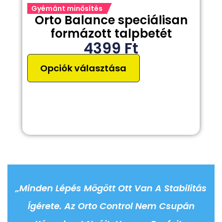
Gyémánt minősítés
Orto Balance speciálisan
formázott talpbetét
4399
Ft
Opciók választása
„Minden Lépés Mögött Ott Van A Stabilitás
Ígérete. Az Orto Control Nem Csupán