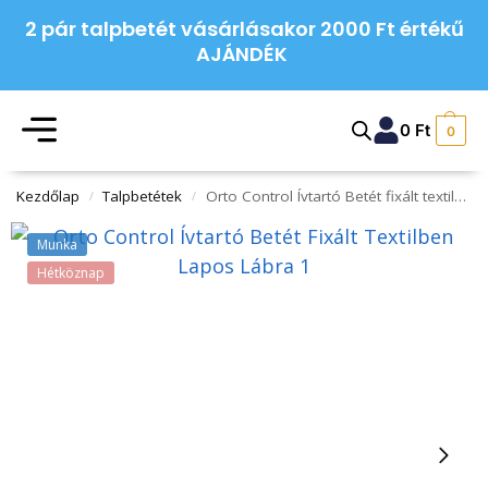
2 pár talpbetét vásárlásakor 2000 Ft értékű
AJÁNDÉK
0
Ft
0
Kezdőlap
Talpbetétek
Orto Control Ívtartó Betét fixált textilben lapos lábra
/
/
Munka
Hétköznap