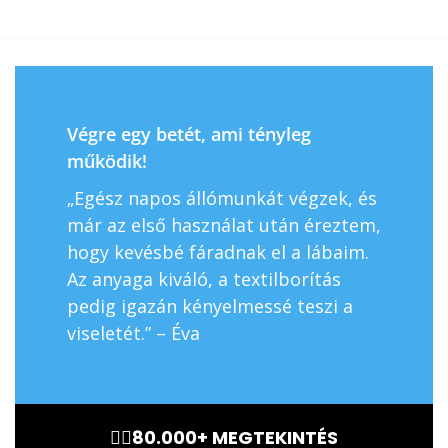
Végre egy betét, ami tényleg
Diszkr
működik!
„A leg
„Egész napos állómunkát végzek, és
szinte
már az első használat után éreztem,
rajtam
hogy kevésbé fáradnak el a lábaim.
érzem 
Az anyaga kiváló, a textilborítás
elegán
pedig igazán kényelmessé teszi a
Ajánlo
viseletét.” – Éva
🏃‍♂️80.000+ MEGTEKINTÉS