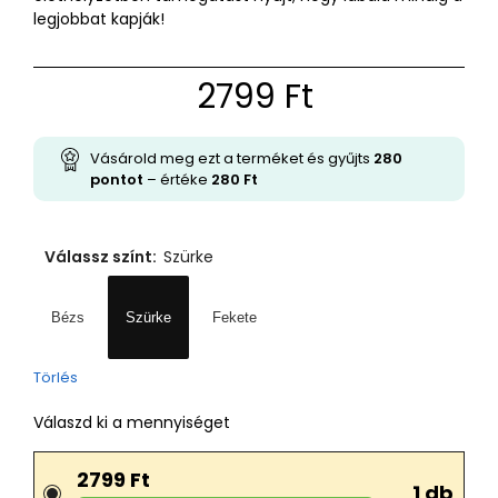
legjobbat kapják!
2799
Ft
Vásárold meg ezt a terméket és gyűjts
280
pontot
– értéke
280
Ft
Válassz színt
:
Szürke
Bézs
Szürke
Fekete
Törlés
Válaszd ki a mennyiséget
2799 Ft
1 db