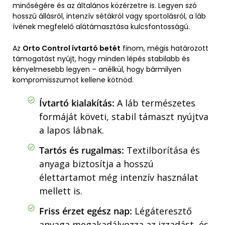
minőségére és az általános közérzetre is. Legyen szó
hosszú állásról, intenzív sétákról vagy sportolásról, a láb
ívének megfelelő alátámasztása kulcsfontosságú.
Az
Orto Control ívtartó betét
finom, mégis határozott
támogatást nyújt, hogy minden lépés stabilabb és
kényelmesebb legyen – anélkül, hogy bármilyen
kompromisszumot kellene kötnöd.
Ívtartó kialakítás:
A láb természetes
formáját követi, stabil támaszt nyújtva
a lapos lábnak.
Tartós és rugalmas:
Textilborítása és
anyaga biztosítja a hosszú
élettartamot még intenzív használat
mellett is.
Friss érzet egész nap:
Légáteresztő
anyaga megakadályozza az izzadást, és