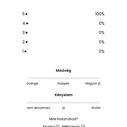
5
100
%
4
0
%
3
0
%
2
0
%
1
0
%
Minőség
Gyenge
Közepes
Nagyon jó
Kényelem
nem kényelmes
jó
Kiváló
Mire Használod?
Munka
(
1
)
·
Hétköznap
(
1
)