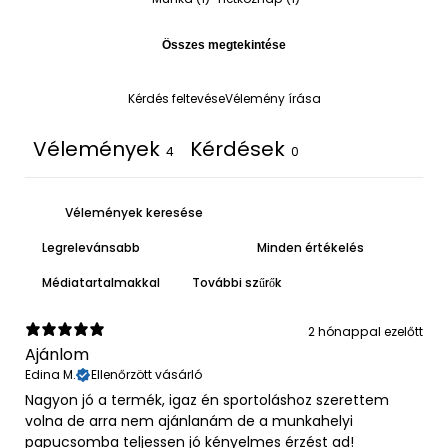
Összes megtekintése
Kérdés feltevése
Vélemény írása
Vélemények
Kérdések
4
0
Médiatartalmakkal
További szűrők
2 hónappal ezelőtt
Ajánlom
Edina M.
Ellenőrzött vásárló
Nagyon jó a termék, igaz én sportoláshoz szerettem
volna de arra nem ajánlanám de a munkahelyi
papucsomba teljessen jó kényelmes érzést ad!