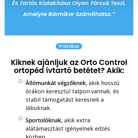
És Tartós Kialakítása Olyan Társsá Teszi,
á
s
Amelyre Bármikor Számíthatsz.”
a
Praktikus
Kiknek ajánljuk az Orto Control
ortopéd ívtartó betétet? Akik:
Állómunkát végzőknek,
akik hosszú
órákon keresztül talpon vannak, és
stabil támogatást keresnek a
lábuknak.
Sportolóknak,
akik extra
alátámasztást igényelnek edzés
közben.