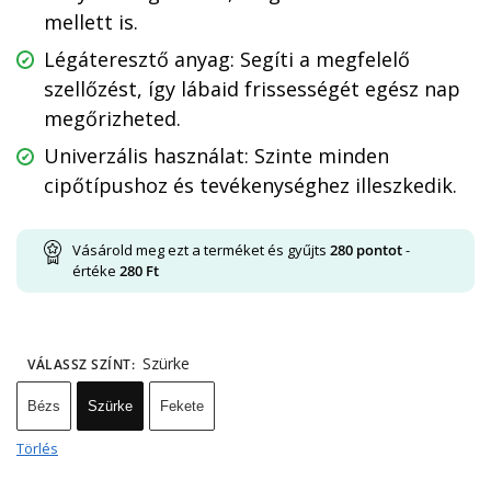
mellett is.
Légáteresztő anyag: Segíti a megfelelő
szellőzést, így lábaid frissességét egész nap
megőrizheted.
Univerzális használat: Szinte minden
cipőtípushoz és tevékenységhez illeszkedik.
Vásárold meg ezt a terméket és gyűjts
280
pontot
-
értéke
280
Ft
Szürke
VÁLASSZ SZÍNT
:
Bézs
Szürke
Fekete
Törlés