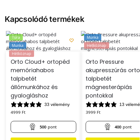
Kapcsolódó termékek
Túra
Munka
Munka
Hétköznap
Hétköznap
Orto Cloud+ ortopéd
Orto Pressure
memóriahabos
akupresszúrás ort
talpbetét
talpbetét
állómunkához és
mágnesterápiás
gyalogláshoz
pontokkal
33 vélemény
13 vélem
4999
Ft
3999
Ft
500
pont
400
pont