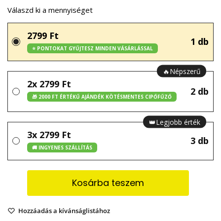
Válaszd ki a mennyiséget
2799 Ft
1 db
⭐ PONTOKAT GYŰJTESZ MINDEN VÁSÁRLÁSSAL
🔥Népszerű
2x 2799 Ft
2 db
🎁 2000 FT ÉRTÉKŰ AJÁNDÉK KÖTÉSMENTES CIPŐFŰZŐ
👑Legjobb érték
3x 2799 Ft
3 db
🚚 INGYENES SZÁLLÍTÁS
Kosárba teszem
Hozzáadás a kívánságlistához