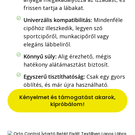
frissen tartja a lábakat.
Univerzális kompatibilitás:
Mindenféle
cipőhöz illeszkedik, legyen szó
sportcipőről, munkacipőről vagy
elegáns lábbeliről.
Könnyű súly:
Alig érezhető, mégis
hatékony alátámasztást biztosít.
Egyszerű tisztíthatóság:
Csak egy gyors
öblítés, és már újra használható.
Kényelmet és támogatást akarok,
kipróbálom!