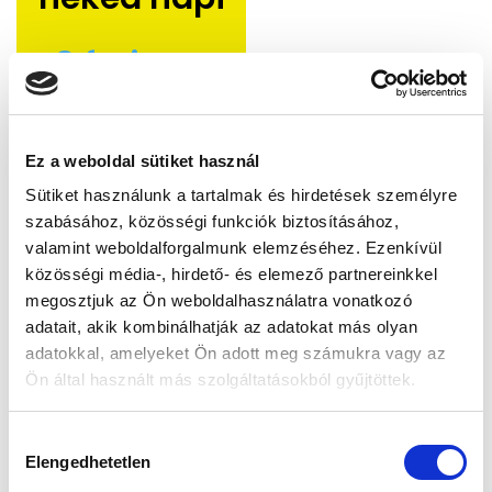
8 forintot
a lábad és
Ez a weboldal sütiket használ
a talpbad,
Sütiket használunk a tartalmak és hirdetések személyre
valamint
szabásához, közösségi funkciók biztosításához,
lábfejed
valamint weboldalforgalmunk elemzéséhez. Ezenkívül
közösségi média-, hirdető- és elemező partnereinkkel
támogatás
megosztjuk az Ön weboldalhasználatra vonatkozó
adatait, akik kombinálhatják az adatokat más olyan
a és az
adatokkal, amelyeket Ön adott meg számukra vagy az
általános
Ön által használt más szolgáltatásokból gyűjtöttek.
egészségér
H
zet
Elengedhetetlen
o