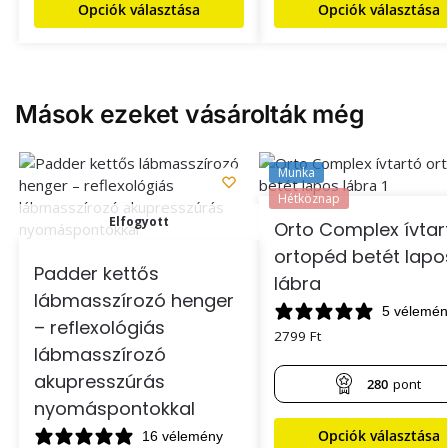
Opciók választása
Opciók választása
Mások ezeket vásárolták még
Munka
Hétköznap
Elfogyott
Orto Complex ívtar
ortopéd betét lapo
Padder kettős
lábra
lábmasszírozó henger
5 vélemén
– reflexológiás
2799
Ft
lábmasszírozó
akupresszúrás
280
pont
nyomáspontokkal
Opciók választása
16 vélemény