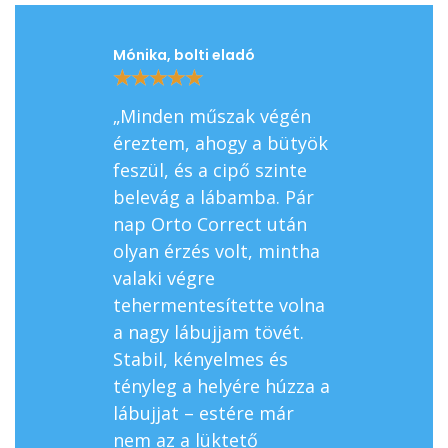
Mónika, bolti eladó
László, sofőr
★
★
★
★
★
★
★
★
★
★
„Minden műszak végén
„A pedálok m
éreztem, ahogy a bütyök
állandóan ol
feszül, és a cipő szinte
csúszott a n
belevág a lábamba. Pár
és egyre ross
nap Orto Correct után
Orto Correct
olyan érzés volt, mintha
jól tart, nem
valaki végre
és az állítha
tehermentesítette volna
pontosan úg
a nagy lábujjam tövét.
beállítani, a
Stabil, kényelmes és
kényelmes. 
tényleg a helyére húzza a
sokkal term
lábujjat – estére már
áll a lábujja
nem az a lüktető
fájdalom szin