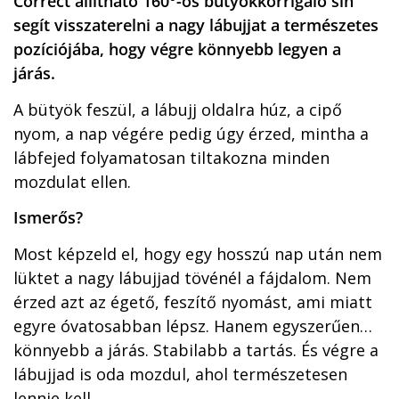
Correct állítható 160°-os bütyökkorrigáló sín
segít visszaterelni a nagy lábujjat a természetes
pozíciójába, hogy végre könnyebb legyen a
járás.
A bütyök feszül, a lábujj oldalra húz, a cipő
nyom, a nap végére pedig úgy érzed, mintha a
lábfejed folyamatosan tiltakozna minden
mozdulat ellen.
Ismerős?
Most képzeld el, hogy egy hosszú nap után nem
lüktet a nagy lábujjad tövénél a fájdalom. Nem
érzed azt az égető, feszítő nyomást, ami miatt
egyre óvatosabban lépsz. Hanem egyszerűen…
könnyebb a járás. Stabilabb a tartás. És végre a
lábujjad is oda mozdul, ahol természetesen
lennie kell.