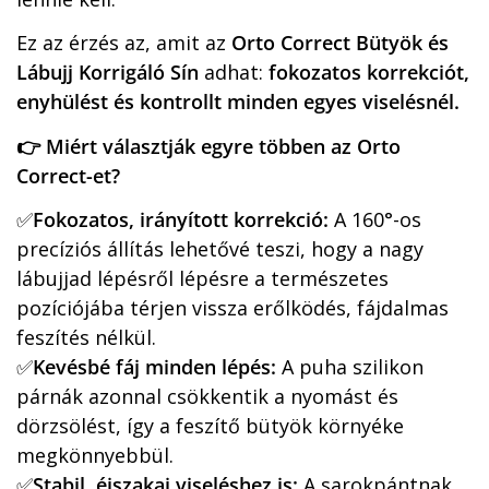
Ez az érzés az, amit az
Orto Correct Bütyök és
Lábujj Korrigáló Sín
adhat:
fokozatos korrekciót,
enyhülést és kontrollt minden egyes viselésnél.
👉 Miért választják egyre többen az Orto
Correct-et?
✅
Fokozatos, irányított korrekció:
A 160°-os
precíziós állítás lehetővé teszi, hogy a nagy
lábujjad lépésről lépésre a természetes
pozíciójába térjen vissza erőlködés, fájdalmas
feszítés nélkül.
✅
Kevésbé fáj minden lépés:
A puha szilikon
párnák azonnal csökkentik a nyomást és
dörzsölést, így a feszítő bütyök környéke
megkönnyebbül.
✅
Stabil, éjszakai viseléshez is:
A sarokpántnak