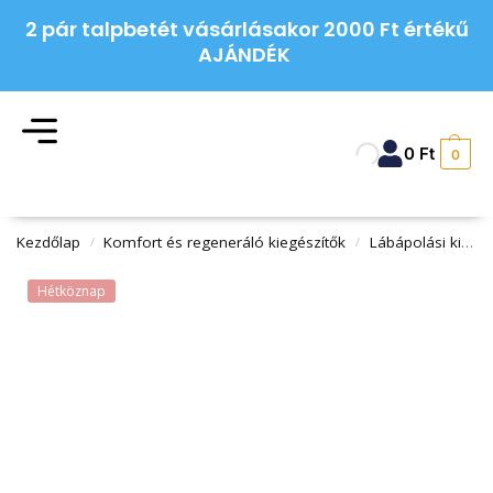
2 pár talpbetét vásárlásakor 2000 Ft értékű
AJÁNDÉK
0
Ft
0
Kezdőlap
Komfort és regeneráló kiegészítők
Lábápolási kiegészítők
/
/
Hétköznap