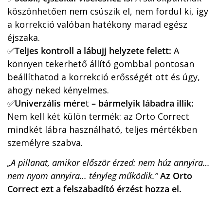
köszönhetően nem csúszik el, nem fordul ki, így
a korrekció valóban hatékony marad egész
éjszaka.
✅
Teljes kontroll a lábujj helyzete felett:
A
könnyen tekerhető állító gombbal pontosan
beállíthatod a korrekció erősségét ott és úgy,
ahogy neked kényelmes.
✅
Univerzális mére
t
– bármelyik lábadra illik:
Nem kell két külön termék: az Orto Correct
mindkét lábra használható, teljes mértékben
személyre szabva.
„A pillanat, amikor először érzed: nem húz annyira…
nem nyom annyira… tényleg működik.”
Az Orto
Correct ezt a felszabadító érzést hozza el.