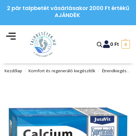
2 pár talpbetét vásárlásakor 2000 Ft értékű
AJÁNDÉK
0
Ft
0
Kezdőlap
Komfort és regeneráló kiegészítők
Étrendkiegészítők
/
/