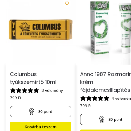
Columbus
Anno 1987 Rozmari
tyúkszemírtó 10ml
krém
fájdalomcsillapítás
3 vélemény
799
Ft
4 vélemén
799
Ft
80
pont
80
pont
Kosárba teszem