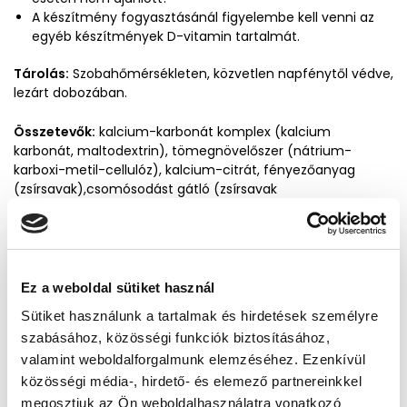
A készítmény fogyasztásánál figyelembe kell venni az
egyéb készítmények D-vitamin tartalmát.
Tárolás:
Szobahőmérsékleten, közvetlen napfénytől védve,
lezárt dobozában.
Összetevők:
kalcium-karbonát komplex (kalcium
karbonát, maltodextrin), tömegnövelőszer (nátrium-
karboxi-metil-cellulóz), kalcium-citrát, fényezőanyag
(zsírsavak),csomósodást gátló (zsírsavak
magnéziumsói), Quali®-D (módosított kukoricakeményítő,
cukor, antioxidánsok [nátrium-L-aszkorbát, alfa-tokoferol],
közepes szénláncú zsírsavak trigliceridjei, csomósodást
gátló [szilícium-dioxid], kolekalciferol), stabilizátor (polivinil-
polipirrolidon).
Ez a weboldal sütiket használ
Sütiket használunk a tartalmak és hirdetések személyre
Jellemzők
szabásához, közösségi funkciók biztosításához,
vegán
Igen
valamint weboldalforgalmunk elemzéséhez. Ezenkívül
gluténmentes
Igen
közösségi média-, hirdető- és elemező partnereinkkel
bio
Igen
megosztjuk az Ön weboldalhasználatra vonatkozó