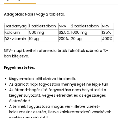
Adagolás:
Napi 1 vagy 2 tabletta.
Hatóanyag
1 tablettában
NRV
2 tablettában
NRV
Kalcium
500 mg
62,5%
1000 mg
125%
D3-vitamin
10 µg
200%
20 µg
400%
NRV= napi beviteli referencia érték felnőttek számára %-
ban kifejezve.
Figyelmeztetés:
Kisgyermekek elől elzárva tárolandó.
Az ajánlott napi fogyasztási mennyiséget ne lépje túl!
Az étrend-kiegészítő fogyasztása nem helyettesíti a
kiegyensúlyozott, vegyes étrendet és az egészséges
életmódot!
A termék fogyasztása magas vér-, illetve vizelet-
kalciumszint esetén, illetve kalciumtartalmú vesekövek
esetén nem ajánlott!