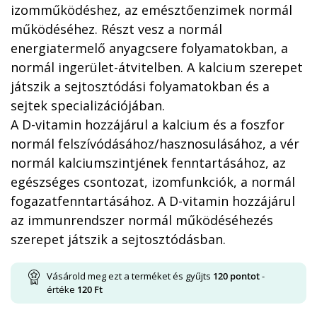
izomműködéshez, az emésztőenzimek normál
működéséhez. Részt vesz a normál
energiatermelő anyagcsere folyamatokban, a
normál ingerület-átvitelben. A kalcium szerepet
játszik a sejtosztódási folyamatokban és a
sejtek specializációjában.
A D-vitamin hozzájárul a kalcium és a foszfor
normál felszívódásához/hasznosulásához, a vér
normál kalciumszintjének fenntartásához, az
egészséges csontozat, izomfunkciók, a normál
fogazatfenntartásához. A D-vitamin hozzájárul
az immunrendszer normál működéséhezés
szerepet játszik a sejtosztódásban.
Vásárold meg ezt a terméket és gyűjts
120
pontot
-
értéke
120
Ft