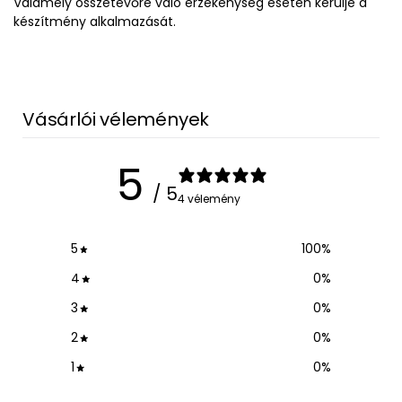
Valamely összetevőre való érzékenység esetén kerülje a
készítmény alkalmazását.
Vásárlói vélemények
5
/ 5
4 vélemény
5
100
%
4
0
%
3
0
%
2
0
%
1
0
%