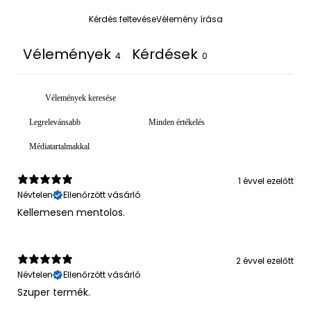
Kérdés feltevése
Vélemény írása
Vélemények
Kérdések
4
0
Médiatartalmakkal
1 évvel ezelőtt
Névtelen
Ellenőrzött vásárló
Kellemesen mentolos.
2 évvel ezelőtt
Névtelen
Ellenőrzött vásárló
Szuper termék.