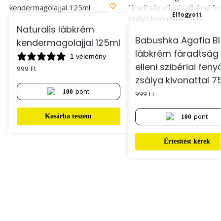
Elfogyott
Naturalis lábkrém
Babushka Agafia B
kendermagolajjal 125ml
lábkrém fáradtság
1 vélemény
elleni szibériai feny
999
Ft
zsálya kivonattal 7
pont
100
999
Ft
pont
Kosárba teszem
100
Értesítést kérek