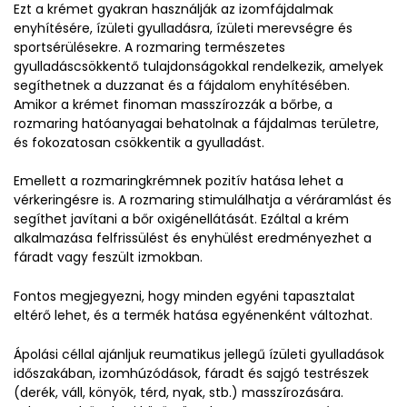
Ezt a krémet gyakran használják az izomfájdalmak
enyhítésére, ízületi gyulladásra, ízületi merevségre és
sportsérülésekre. A rozmaring természetes
gyulladáscsökkentő tulajdonságokkal rendelkezik, amelyek
segíthetnek a duzzanat és a fájdalom enyhítésében.
Amikor a krémet finoman masszírozzák a bőrbe, a
rozmaring hatóanyagai behatolnak a fájdalmas területre,
és fokozatosan csökkentik a gyulladást.
Emellett a rozmaringkrémnek pozitív hatása lehet a
vérkeringésre is. A rozmaring stimulálhatja a véráramlást és
segíthet javítani a bőr oxigénellátását. Ezáltal a krém
alkalmazása felfrissülést és enyhülést eredményezhet a
fáradt vagy feszült izmokban.
Fontos megjegyezni, hogy minden egyéni tapasztalat
eltérő lehet, és a termék hatása egyénenként változhat.
Ápolási céllal ajánljuk reumatikus jellegű ízületi gyulladások
időszakában, izomhúzódások, fáradt és sajgó testrészek
(derék, váll, könyök, térd, nyak, stb.) masszírozására.