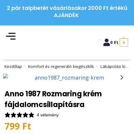
2 pár talpbetét vásárlásakor 2000 Ft értékű
AJÁNDÉK
0
Ft
0
Kezdőlap
Komfort és regeneráló kiegészítők
Lábápolási kiegészítők
/
/
Anno 1987 Rozmaring krém
fájdalomcsillapításra
4 vélemény
799
Ft