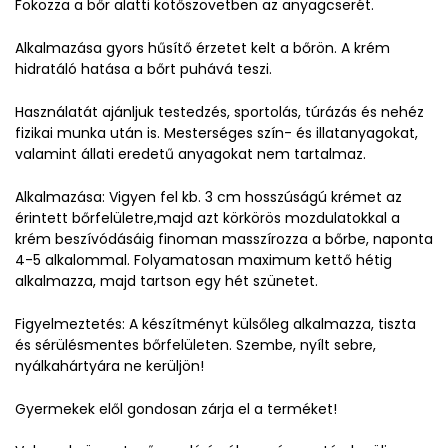
Fokozza a bőr alatti kötőszövetben az anyagcserét.
Alkalmazása gyors hűsítő érzetet kelt a bőrön. A krém
hidratáló hatása a bőrt puhává teszi.
Használatát ajánljuk testedzés, sportolás, túrázás és nehéz
fizikai munka után is. Mesterséges szín- és illatanyagokat,
valamint állati eredetű anyagokat nem tartalmaz.
Alkalmazása: Vigyen fel kb. 3 cm hosszúságú krémet az
érintett bőrfelületre,majd azt körkörös mozdulatokkal a
krém beszívódásáig finoman masszírozza a bőrbe, naponta
4-5 alkalommal. Folyamatosan maximum kettő hétig
alkalmazza, majd tartson egy hét szünetet.
Figyelmeztetés: A készítményt külsőleg alkalmazza, tiszta
és sérülésmentes bőrfelületen. Szembe, nyílt sebre,
nyálkahártyára ne kerüljön!
Gyermekek elől gondosan zárja el a terméket!