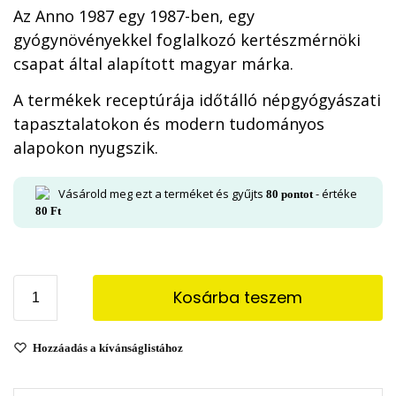
Az Anno 1987 egy 1987-ben, egy
gyógynövényekkel foglalkozó kertészmérnöki
csapat által alapított magyar márka.
A termékek receptúrája időtálló népgyógyászati
tapasztalatokon és modern tudományos
alapokon nyugszik.
Vásárold meg ezt a terméket és gyűjts
- értéke
80
pontot
80
Ft
Kosárba teszem
Hozzáadás a kívánságlistához