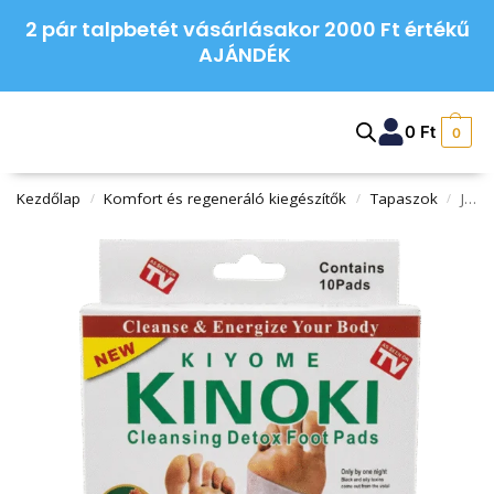
2 pár talpbetét vásárlásakor 2000 Ft értékű
AJÁNDÉK
0
Ft
0
Kezdőlap
Komfort és regeneráló kiegészítők
Tapaszok
Jinjang kinoki méregtelenítő talptapasz – 10 db
/
/
/