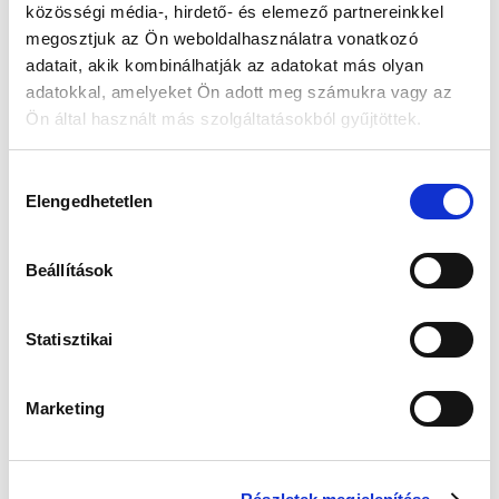
közösségi média-, hirdető- és elemező partnereinkkel
4
0
%
megosztjuk az Ön weboldalhasználatra vonatkozó
3
0
%
adatait, akik kombinálhatják az adatokat más olyan
2
0
%
adatokkal, amelyeket Ön adott meg számukra vagy az
Ön által használt más szolgáltatásokból gyűjtöttek.
1
0
%
H
Kérdés feltevése
Vélemény írása
Elengedhetetlen
o
z
Vélemények
Kérdések
0
0
z
Beállítások
á
j
á
Statisztikai
r
u
Médiatartalmakkal
Marketing
l
á
Még nincsenek vélemények
s