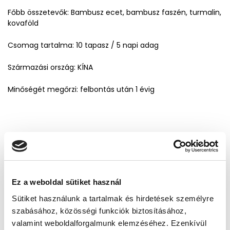
Főbb összetevők: Bambusz ecet, bambusz faszén, turmalin,
kovaföld
Csomag tartalma: 10 tapasz / 5 napi adag
Származási ország: KÍNA
Minőségét megőrzi: felbontás után 1 évig
Vásárlói vélemények
0
Ez a weboldal sütiket használ
/ 5
0 vélemény
Sütiket használunk a tartalmak és hirdetések személyre
szabásához, közösségi funkciók biztosításához,
5
0
%
valamint weboldalforgalmunk elemzéséhez. Ezenkívül