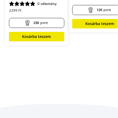
0 vélemény
120
pont
2299
Ft
230
pont
Kosárba teszem
Kosárba teszem