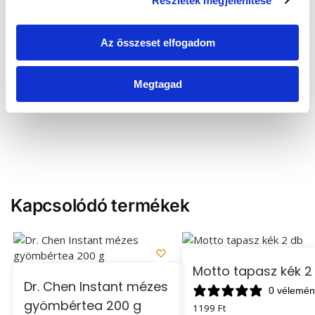
Részletek megjelenítése
k
i
v
Az összeset elfogadom
á
l
Megtagad
a
s
z
t
á
s
a
Kapcsolódó termékek
Motto tapasz kék 2
Dr. Chen Instant mézes
0 vélemén
gyömbértea 200 g
1199
Ft