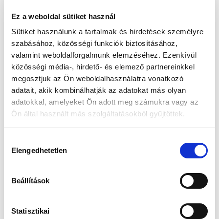
Ez a weboldal sütiket használ
Vásárlói vélemények
Sütiket használunk a tartalmak és hirdetések személyre
szabásához, közösségi funkciók biztosításához,
0
valamint weboldalforgalmunk elemzéséhez. Ezenkívül
közösségi média-, hirdető- és elemező partnereinkkel
/ 5
0 vélemény
megosztjuk az Ön weboldalhasználatra vonatkozó
adatait, akik kombinálhatják az adatokat más olyan
5
0
%
adatokkal, amelyeket Ön adott meg számukra vagy az
Ön által használt más szolgáltatásokból gyűjtöttek.
4
0
%
3
0
%
H
2
0
%
Elengedhetetlen
o
z
1
0
%
z
Beállítások
á
Kérdés feltevése
Vélemény írása
j
á
Statisztikai