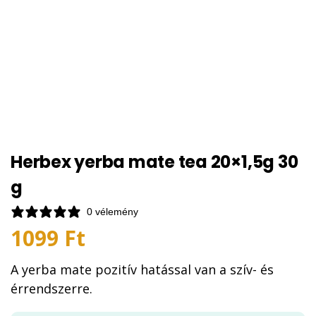
Herbex yerba mate tea 20×1,5g 30
g
0 vélemény
1099
Ft
A yerba mate pozitív hatással van a szív- és
érrendszerre.