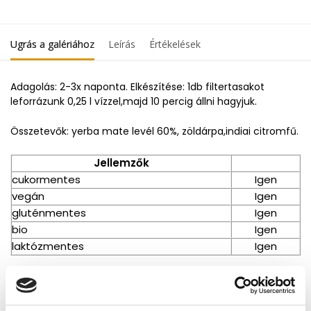
Ugrás a galériához
Leírás
Értékelések
Adagolás: 2-3x naponta. Elkészítése: 1db filtertasakot
leforrázunk 0,25 l vízzel,majd 10 percig állni hagyjuk.
Összetevők: yerba mate levél 60%, zöldárpa,indiai citromfű.
Jellemzők
cukormentes
Igen
vegán
Igen
gluténmentes
Igen
bio
Igen
laktózmentes
Igen