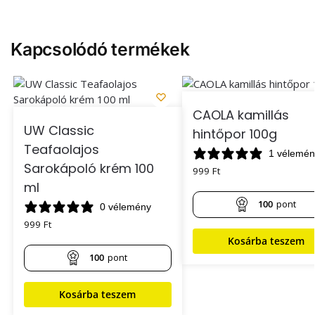
Kapcsolódó termékek
CAOLA kamillás
UW Classic
hintőpor 100g
Teafaolajos
1 vélemén
Sarokápoló krém 100
999
Ft
ml
100
pont
0 vélemény
999
Ft
Kosárba teszem
100
pont
Kosárba teszem