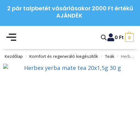
2 pár talpbetét vásárlásakor 2000 Ft értékű
AJÁNDÉK
0
Ft
0
Kezdőlap
Komfort és regeneráló kiegészítők
Teák
Herbex yerba mate tea 20×1,5g 30 g
/
/
/