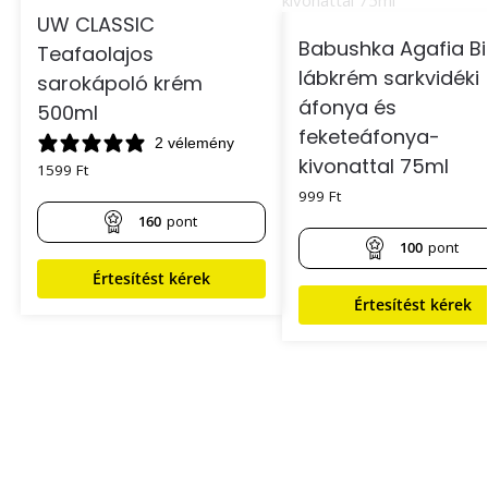
UW CLASSIC
Babushka Agafia B
Teafaolajos
lábkrém sarkvidéki
sarokápoló krém
áfonya és
500ml
feketeáfonya-
2 vélemény
kivonattal 75ml
1599
Ft
999
Ft
160
pont
100
pont
Értesítést kérek
Értesítést kérek