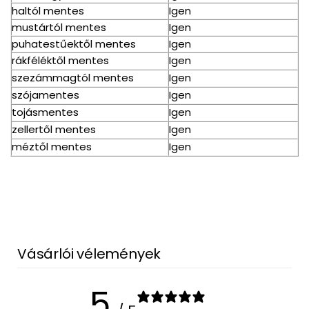
haltól mentes
Igen
mustártól mentes
Igen
puhatestűektől mentes
Igen
rákféléktől mentes
Igen
szezámmagtól mentes
Igen
szójamentes
Igen
tojásmentes
Igen
zellertől mentes
Igen
méztől mentes
Igen
Vásárlói vélemények
5