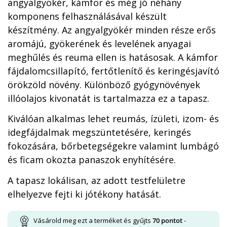
angyalgyökér, kámfor és még jó néhány
komponens felhasználásával készült
készítmény. Az angyalgyökér minden része erős
aromájú, gyökerének és levelének anyagai
meghűlés és reuma ellen is hatásosak. A kámfor
fájdalomcsillapító, fertőtlenítő és keringésjavító
örökzöld növény. Különböző gyógynövények
illóolajos kivonatát is tartalmazza ez a tapasz.
Kiválóan alkalmas lehet reumás, ízületi, izom- és
idegfájdalmak megszüntetésére, keringés
fokozására, bőrbetegségekre valamint lumbágó
és ficam okozta panaszok enyhítésére.
A tapasz lokálisan, az adott testfelületre
elhelyezve fejti ki jótékony hatását.
Vásárold meg ezt a terméket és gyűjts
70
pontot
-