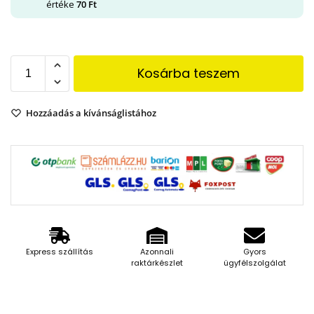
értéke
70
Ft
Kosárba teszem
Hozzáadás a kívánságlistához
Express szállítás
Azonnali
Gyors
raktárkészlet
ügyfélszolgálat