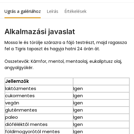
Ugrás a galériához
Leírás
Értékelések
Alkalmazási javaslat
Mossa le és törölje szárazra a fájó testrészt, majd ragassza
fel a Tigris tapaszt és hagyja hatni 24 órán át.
Összetevők: Kámfor, mentol, mentaolaj, eukaliptusz olaj,
angyalgyökér.
Jellemzők
laktózmentes
Igen
cukormentes
Igen
vegán
Igen
gluténmentes
Igen
paleo
Igen
dióféléktől mentes
Igen
földimogyorótól mentes
Igen