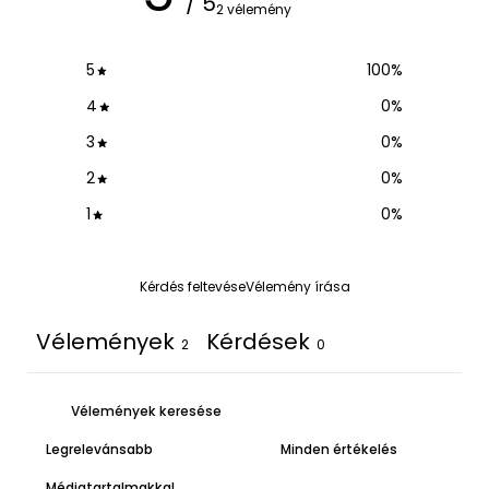
/ 5
2 vélemény
5
100
%
4
0
%
3
0
%
2
0
%
1
0
%
Kérdés feltevése
Vélemény írása
Vélemények
Kérdések
2
0
Médiatartalmakkal