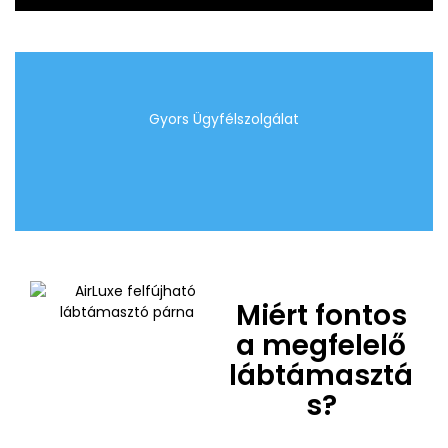
Gyors Ügyfélszolgálat
Miért fontos
a megfelelő
lábtámasztá
s?