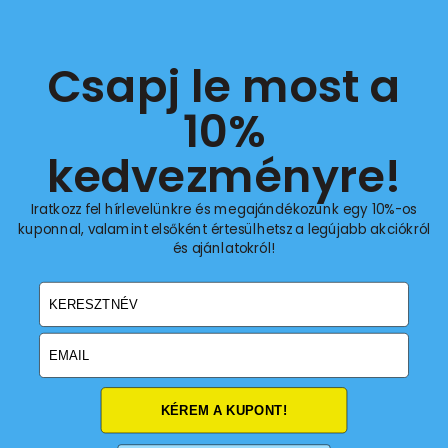
Promóciós szabályzat
Online elállási jog gyakorlása
Csapj le most a
Iratkozz fel a 10%-os
10%
extra kedvezményért!
kedvezményre!
Iratkozz fel hírlevelünkre és megajándékozunk egy 10%-os
kuponnal, valamint elsőként értesülhetsz a legújabb akciókról
Email
és ajánlatokról!
email
Feliratkozom
KÉREM A KUPONT!