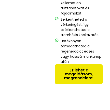
kellemetlen
duzzanatokat és
fájdalmakat.
Serkentheted a
vérkeringést, így
csökkentheted a
trombózis kockázatát.
Hatékonyan
támogathatod a
regenerációt edzés
vagy hosszú munkanap
után.
Ez lehet a
megoldásom,
megrendelem!