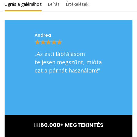
Ugrás a galériához
Leírás
Értékelések
Andrea
Gábor
★
★
★
★
★
★
★
★
★
★
„Az esti lábfájásom
„Nagyon pra
teljesen megszűnt, mióta
utazásokhoz
ezt a párnát használom!”
és könnyű, de
különbséget 
hosszú utak a
🏃‍♂️80.000+ MEGTEKINTÉS