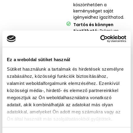
köszönhetően a
keménységet saját
igényeidhez igazíthatod.
Tartós és könnyen
tisztítható:
Prémium
minőségű PVC anyagból
készült, amely
egyszerűen
karbantartható.
Ez a weboldal sütiket használ
Könnyen hordozható
Sütiket használunk a tartalmak és hirdetések személyre
és sokoldalú:
Otthoni
pihenéshez, irodai
szabásához, közösségi funkciók biztosításához,
használatra vagy
valamint weboldalforgalmunk elemzéséhez. Ezenkívül
utazáshoz is praktikus
közösségi média-, hirdető- és elemező partnereinkkel
megoldás.
megosztjuk az Ön weboldalhasználatra vonatkozó
Pont erre van
adatait, akik kombinálhatják az adatokat más olyan
szükségem,
adatokkal, amelyeket Ön adott meg számukra vagy az
kosárba teszem!
Ön által használt más szolgáltatásokból gyűjtöttek.