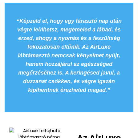
“Képzeld el, hogy egy fárasztó nap után
végre leülhetsz, megemeled a lábad, és
érzed, ahogy a nyomás és a feszültség
fokozatosan eltűnik. Az AirLuxe
lábtámasztó nemcsak kényelmet nyújt,
hanem hozzájárul az egészséged
megőrzéséhez is. A keringésed javul, a
duzzanat csökken, és végre igazán
kipihentnek érezheted magad.”