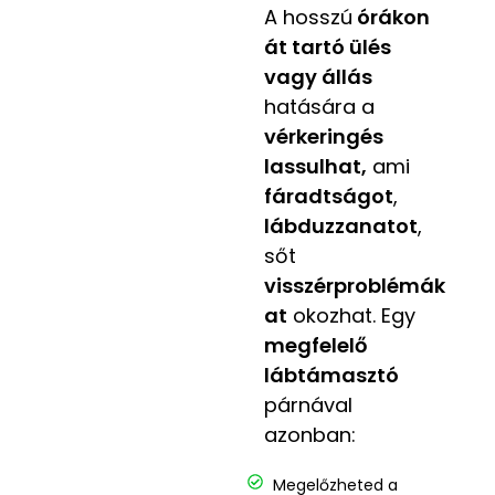
A hosszú
órákon
át tartó ülés
vagy állás
hatására a
vérkeringés
lassulhat,
ami
fáradtságot
,
lábduzzanatot
,
sőt
visszérproblémák
at
okozhat. Egy
megfelelő
lábtámasztó
párnával
azonban:
Megelőzheted a