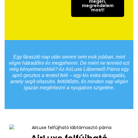
megéri,
megrendelem
most!
Egy fárasztó nap után semmi sem esik jobban, mint
végre hátradőlni és megpihenni. De miért ne tennéd ezt
még kényelmesebbé? Az AirLuxe Lábemelő Párna egy
apró gesztus a tested felé – egy kis extra támogatás,
amely segít ellazulni, feltöltődni, és minden nap végén
igazán megérkezni a nyugalom szigetére.