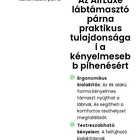
Az AirLuxe
lábtámasztó
párna
praktikus
tulajdonsága
i a
kényelmeseb
b pihenésért
Ergonomikus
kialakítás:
Az ék alakú
forma kényelmes
támaszt nyújthat a
lábnak, és segítheti a
komfortos testhelyzet
megtalálását.
Testreszabható
kényelem:
A felfújható
kialakításnak