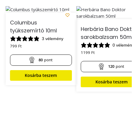
Columbus
Herbária Bano Dokt
tyúkszemírtó 10ml
sarokbalzsam 50m
3 vélemény
0 vélemén
799
Ft
1199
Ft
80
pont
120
pont
Kosárba teszem
Kosárba teszem