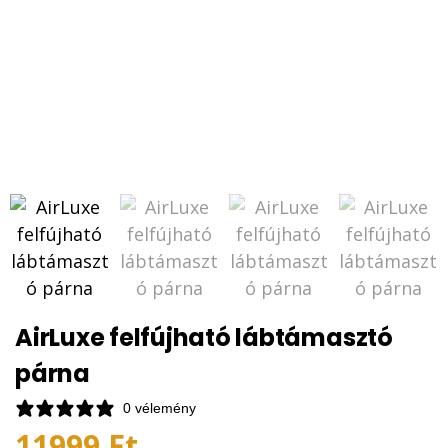
AirLuxe felfújható lábtámasztó
párna
0 vélemény
11999
Ft