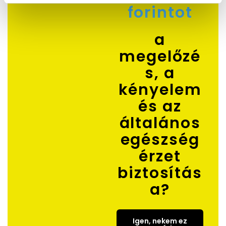
forintot
z
t
á
a
s
megelőzé
a
s, a
kényelem
és az
általános
egészség
érzet
biztosítás
a?
Igen, nekem ez