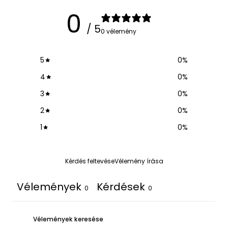
0
/ 5
0 vélemény
5
0
%
4
0
%
3
0
%
2
0
%
1
0
%
Kérdés feltevése
Vélemény írása
Vélemények
Kérdések
0
0