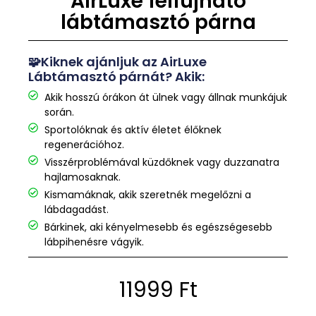
AirLuxe felfújható
lábtámasztó párna
🧩Kiknek ajánljuk az AirLuxe
Lábtámasztó párnát? Akik:
Akik hosszú órákon át ülnek vagy állnak munkájuk
során.
Sportolóknak és aktív életet élőknek
regenerációhoz.
Visszérproblémával küzdőknek vagy duzzanatra
hajlamosaknak.
Kismamáknak, akik szeretnék megelőzni a
lábdagadást.
Bárkinek, aki kényelmesebb és egészségesebb
lábpihenésre vágyik.
11999
Ft