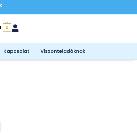
ÉK
t
0
Kapcsolat
Viszonteladóknak