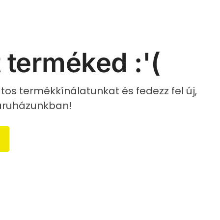
 terméked :'(
os termékkínálatunkat és fedezz fel új,
áruházunkban!