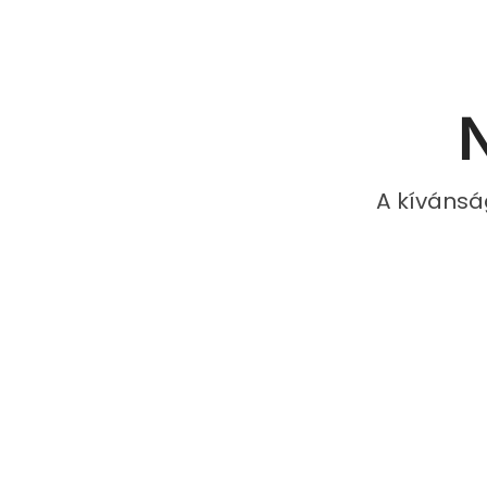
N
A kívánsá