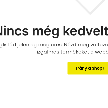
incs még kedvelt
glistád jelenleg még üres. Nézd meg változat
izgalmas termékeket a web
Irány a Shop!