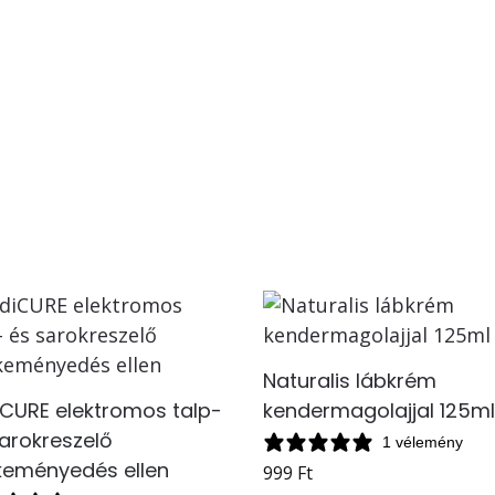
Naturalis lábkrém
iCURE elektromos talp-
kendermagolajjal 125m
arokreszelő
1 vélemény
keményedés ellen
999
Ft