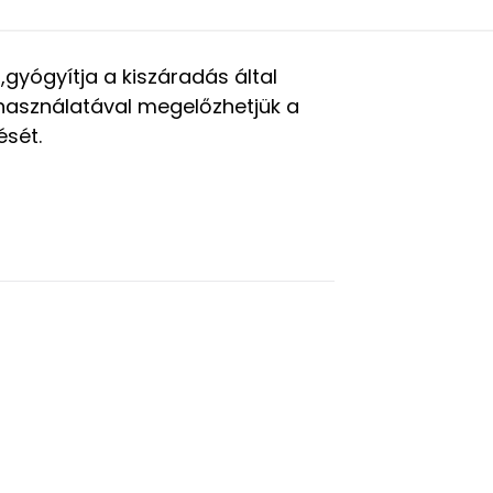
gyógyítja a kiszáradás által
s használatával megelőzhetjük a
ését.