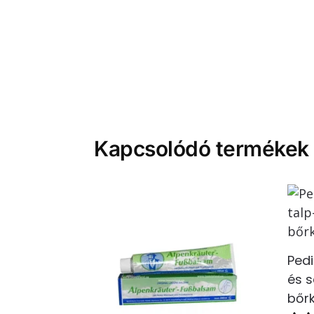
Kapcsolódó termékek
Ped
és s
bőr