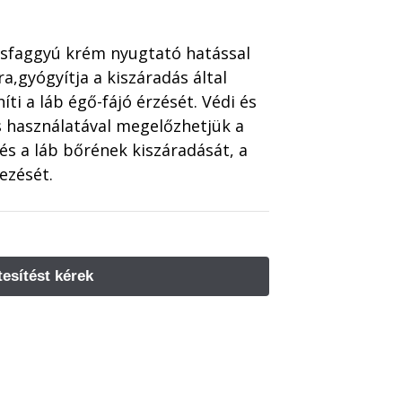
sfaggyú krém nyugtató hatással
a,gyógyítja a kiszáradás által
íti a láb égő-fájó érzését. Védi és
s használatával megelőzhetjük a
és a láb bőrének kiszáradását, a
ezését.