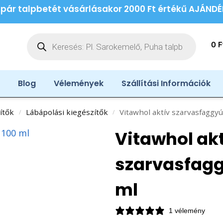
 pár talpbetét vásárlásakor 2000 Ft értékű AJÁND
0
F
Blog
Vélemények
Szállítási Információk
ítők
Lábápolási kiegészítők
Vitawhol aktív szarvasfaggy
/
/
Vitawhol ak
szarvasfagg
ml
1 vélemény