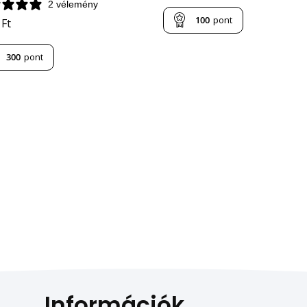
2 vélemény
100
pont
9
Ft
300
pont
Információk