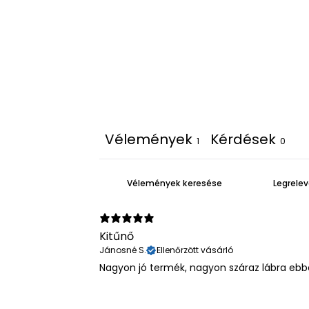
Iratkozz fel hírl
Vélemények
Kérdések
1
0
email
Kitűnő
Jánosné S.
Ellenőrzött vásárló
Nagyon jó termék, nagyon száraz lábra ebb