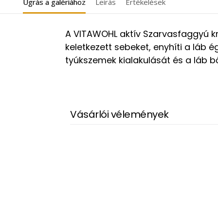
Ugrás a galériához
Leírás
Értékelések
A VITAWOHL aktív Szarvasfaggyú kr
keletkezett sebeket, enyhíti a láb 
tyúkszemek kialakulását és a láb 
Vásárlói vélemények