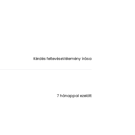
%
 valamint elsőként
Kérdés feltevése
Vélemény írása
7 hónappal ezelőtt