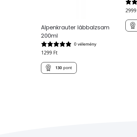
299
Alpenkrauter lábbalzsam
200ml
0 vélemény
1299
Ft
130
pont