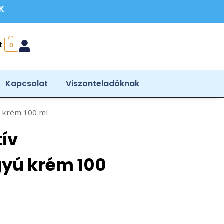
ÉK
t
0
Kapcsolat
Viszonteladóknak
ú krém 100 ml
tív
yú krém 100