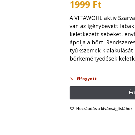
1999
Ft
A VITAWOHL aktív Szarva
van az igénybevett lábakr
keletkezett sebeket, enyh
ápolja a bőrt. Rendszere
tyúkszemek kialakulását 
bőrkeményedések keletk
Elfogyott
Hozzáadás a kívánságlistához