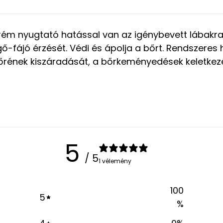
ém nyugtató hatással van az igénybevett lábakra,
égő-fájó érzését. Védi és ápolja a bőrt. Rendszere
bőrének kiszáradását, a bőrkeményedések keletkez
5
/ 5
1 vélemény
100
5
%