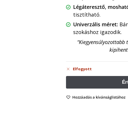
Légáteresztő, mosható
tisztítható.
Univerzális méret:
Bár
szokáshoz igazodik.
“Kiegyensúlyozottabb t
kipihen
Elfogyott
Hozzáadás a kívánságlistához