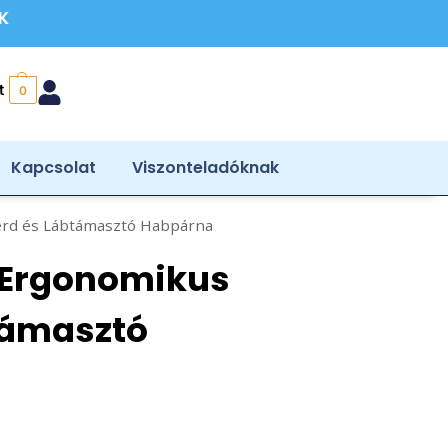
ÉK
t
0
Kapcsolat
Viszonteladóknak
rd és Lábtámasztó Habpárna
 Ergonomikus
támasztó