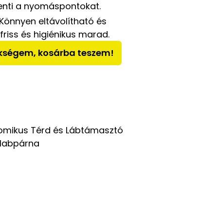
kenti a nyomáspontokat.
Könnyen eltávolítható és
riss és higiénikus marad.
ükségem, kosárba teszem!