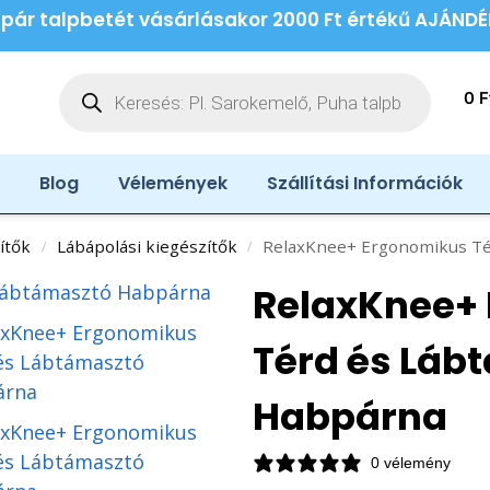
 pár talpbetét vásárlásakor 2000 Ft értékű AJÁND
0
F
Blog
Vélemények
Szállítási Információk
ítők
Lábápolási kiegészítők
RelaxKnee+ Ergonomikus Té
/
/
RelaxKnee+
Térd és Láb
Habpárna
0 vélemény