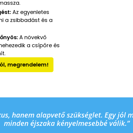
massza.
ést:
Az egyenletes
ni a zsibbadást és a
őnyös:
A növekvő
nehezedik a csípőre és
t.
l, megrendelem!
xus, hanem alapvető szükséglet. Egy jól 
minden éjszaka kényelmesebbé válik.”