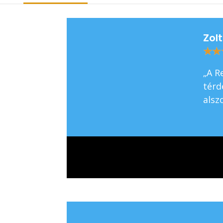
Zol
★
★
„A R
térd
alsz