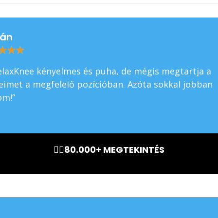
tán
★
★
★
elaxKnee kényelmes és puha, de mégis megtartja a
eimet a megfelelő pozícióban. Azóta sokkal jobban
om!”
🏃‍♂️80.000+ MEGTEKINTÉS