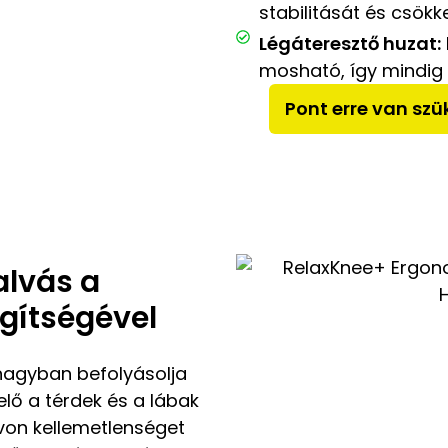
stabilitását és csök
Légáteresztő huzat:
mosható, így mindig f
Pont erre van sz
alvás a
gítségével
nagyban befolyásolja
lő a térdek és a lábak
von kellemetlenséget