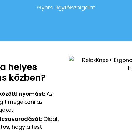
Gyors Ügyfélszolgálat
 a helyes
ás közben?
 közötti nyomást:
Az
gít megelőzni az
geket.
lcsavarodását:
Oldalt
tos, hogy a test