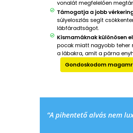
vonalát megfelelően megtá
Támogatja a jobb vérkering
súlyeloszlás segít csökkente
lábfáradtságot.
Kismamáknak különösen el
pocak miatt nagyobb teher 
a lábakra, amit a párna enyhí
Gondoskodom magamró
“A pihentető alvás nem lu