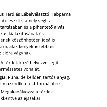
s Térd és Lábelválasztó Habpárna
gató eszköz, amely
segít
a
ntartásában
és a
pihentető alvás
kus kialakításának és
ének köszönhetően ideális
ára, akik kényelmesebb és
ícióra vágynak.
A térdek közé helyezve segít
természetes vonalát.
ia:
Puha, de kellően tartós anyag,
almazkodik a test formájához.
: Megakadályozza a térdek
kkentve az éjszakai