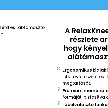
A RelaxKne
részlete ar
hogy kényel
alátámaszt
Ergonomikus kialakí
lehetővé teszi a tes
megtartását.
Prémium memóriah
formáját, biztosítva
Lábelválasztó funkci