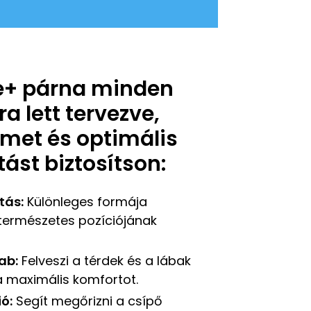
e+ párna minden
ra lett tervezve,
met és optimális
ást biztosítson:
tás:
Különleges formája
t természetes pozíciójának
ab:
Felveszi a térdek és a lábak
 a maximális komfortot.
ó:
Segít megőrizni a csípő