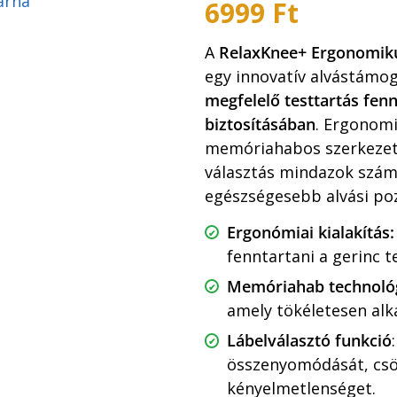
6999
Ft
A
RelaxKnee+ Ergonomiku
egy innovatív alvástámo
megfelelő testtartás fen
biztosításában
. Ergonomi
memóriahabos szerkezet
választás mindazok szám
egészségesebb alvási poz
Ergonómiai kialakítás:
fenntartani a gerinc 
Memóriahab technológ
amely tökéletesen alk
Lábelválasztó funkció
összenyomódását, csö
kényelmetlenséget.