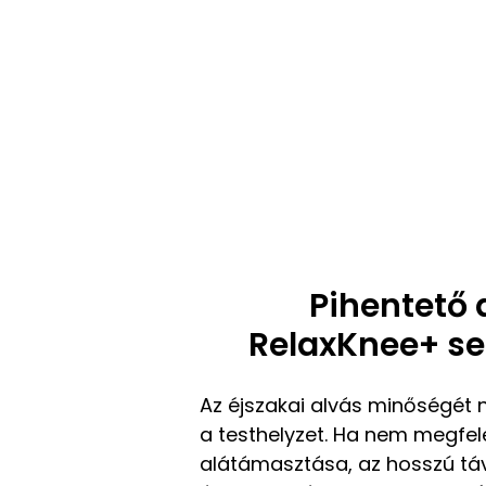
Pihentető 
RelaxKnee+ se
Az éjszakai alvás minőségét 
a testhelyzet. Ha nem megfele
alátámasztása, az hosszú tá