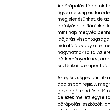
A bőrápolás több mint e
figyelmesség és törőd
megjelenésünket, de az 
befolyásolja. Bőrünk a
mint nap megvéd bennünk
időjárás viszontagságai
hidratálás vagy a ter
hagyhatnak rajta. Az er
bőrkeményedések, amel
esztétikai szempontból 
Az egészséges bőr titka
ápolásban rejlik. A meg
gazdag étrend és a kímé
de ezek mellett egyre t
bőrápolási eszközök, am