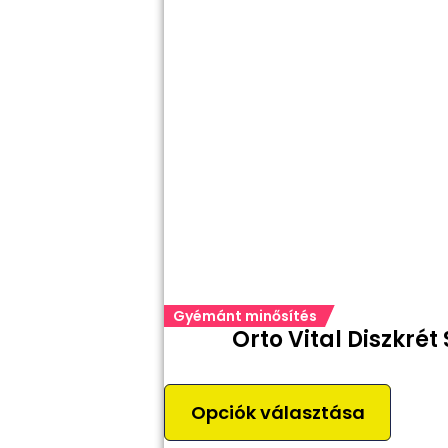
Gyémánt minősítés
Orto Vital Diszkré
Opciók választása