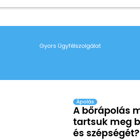
Gyors Ügyfélszolgálat
Ápolás
A bőrápolás 
tartsuk meg 
és szépségét?