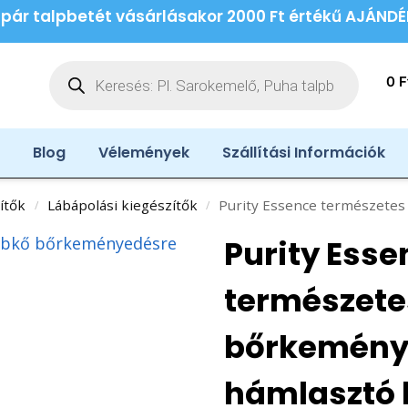
 pár talpbetét vásárlásakor 2000 Ft értékű AJÁND
0
F
Blog
Vélemények
Szállítási Információk
ítők
Lábápolási kiegészítők
Purity Essence természetes láva habk
/
/
Purity Esse
természete
bőrkemény
hámlasztó l