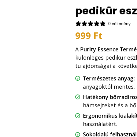
pedikür es
0 vélemény
999
Ft
A
Purity Essence Termé
különleges pedikür es
tulajdonságai a követk
Természetes anyag:
anyagoktól mentes.
Hatékony bőrradíroz
hámsejteket és a b
Ergonomikus kialakí
használatért.
Sokoldalú felhasznál