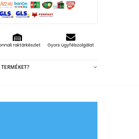
onnali raktárkészlet
Gyors ügyfélszolgálat
 TERMÉKET?
Kiváló minőség és dizájn
„Ez nem csak egy sima lávakő – az ergonómikus
miatt hihetetlenül könnyű használni. Minden r