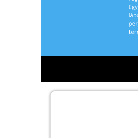
Egy
láb
per
ter