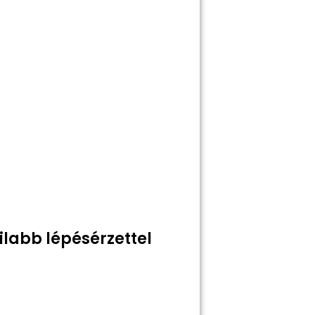
Padder ke
ilabb lépésérzettel
Értesít