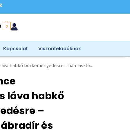
ÉK
t
0
Kapcsolat
Viszonteladóknak
ő bőrkeményedésre – hámlasztó lábradír és pedikür eszköz
nce
s láva habkő
edésre –
ábradír és