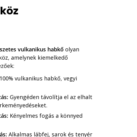
zköz
szetes vulkanikus habkő
olyan
zköz, amelynek kiemelkedő
ezőek:
100% vulkanikus habkő, vegyi
ás:
Gyengéden távolítja el az elhalt
őrkeményedéseket.
tás:
Kényelmes fogás a könnyed
ás:
Alkalmas lábfej, sarok és tenyér