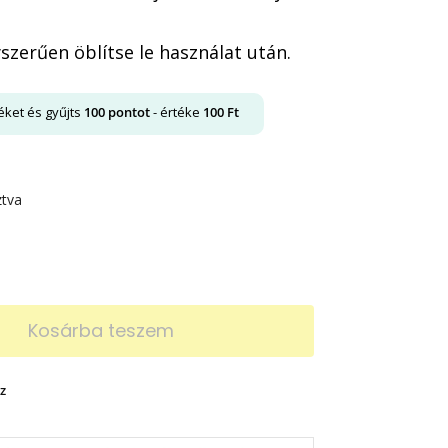
szerűen öblítse le használat után.
éket és gyűjts
100
pontot
- értéke
100
Ft
ztva
Kosárba teszem
z