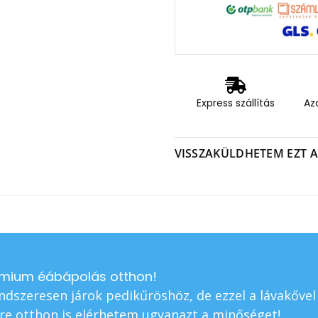
Express szállítás
Az
VISSZAKÜLDHETEM EZT A
mium éábápolás otthon!
ndszeresen járok pedikűröshöz, de ezzel a lávakővel
re otthon is elérhetem ugyanazt a minőséget!