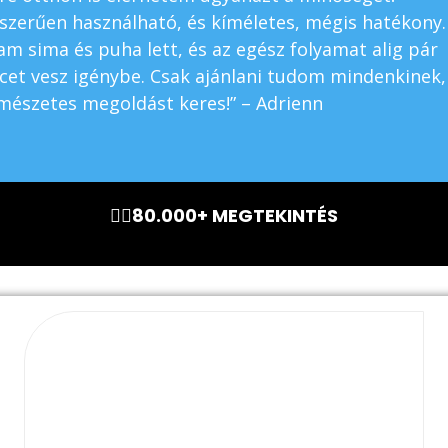
szerűen használható, és kíméletes, mégis hatékony.
am sima és puha lett, és az egész folyamat alig pár
cet vesz igénybe. Csak ajánlani tudom mindenkinek,
mészetes megoldást keres!” – Adrienn
🏃‍♂️80.000+ MEGTEKINTÉS