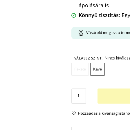
ápolására is.
Könnyű tisztítás:
Egy
Vásárold meg ezt a term
Nincs kiválas
VÁLASSZ SZÍNT
:
Fekete
Kávé
Hozzáadás a kívánságlistáho