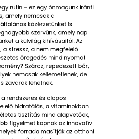
gy rutin – ez egy önmagunk iránti
és, amely nemcsak a
általános közérzetünket is
 legnagyobb szervünk, amely nap
et a külvilág kihívásaitól. Az
, a stressz, a nem megfelelő
mészetes öregedés mind nyomot
edmény? Száraz, repedezett bőr,
yek nemcsak kellemetlenek, de
is zavarók lehetnek.
 a rendszeres és alapos
felelő hidratálás, a vitaminokban
letes tisztítás mind alapvetőek,
öbb figyelmet kapnak az innovatív
elyek forradalmasítják az otthoni