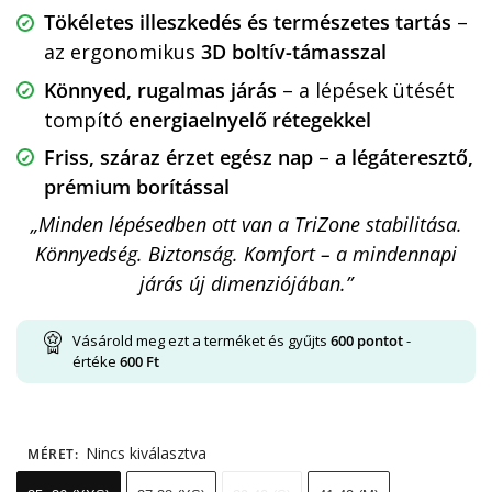
Tökéletes illeszkedés és természetes tartás
–
az ergonomikus
3D boltív-támasszal
Könnyed, rugalmas járás
– a lépések ütését
tompító
energiaelnyelő rétegekkel
Friss, száraz érzet egész nap
–
a légáteresztő,
prémium borítással
„Minden lépésedben ott van a TriZone stabilitása.
Könnyedség. Biztonság. Komfort – a mindennapi
járás új dimenziójában.”
Vásárold meg ezt a terméket és gyűjts
600
pontot
-
értéke
600
Ft
Nincs kiválasztva
MÉRET
: