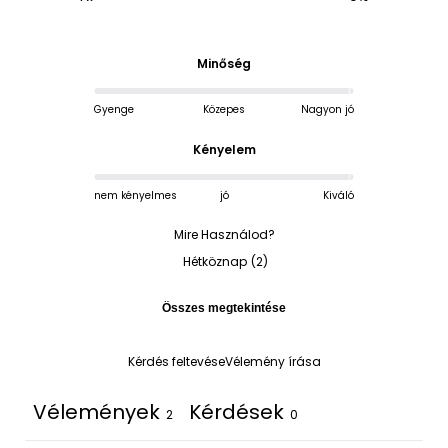
Minőség
Gyenge
Közepes
Nagyon jó
Kényelem
nem kényelmes
jó
Kiváló
Mire Használod?
Hétköznap
(
2
)
Összes megtekintése
Kérdés feltevése
Vélemény írása
Vélemények
Kérdések
2
0