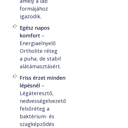
amely a láb
formájához
igazodik.
Egész napos
komfort
–
Energiaelnyelő
Ortholite réteg
a puha, de stabil
alátámasztásért.
Friss érzet minden
lépésnél
–
Légáteresztő,
nedvességelvezető
felsőréteg a
baktérium- és
szagképződés