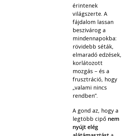
érintenek
világszerte. A
fájdalom lassan
beszivárog a
mindennapokba:
rövidebb séták,
elmaradó edzések,
korlátozott
mozgás – és a
frusztráció, hogy
„valami nincs
rendben”.
A gond az, hogy a
legtöbb cipő
nem
nyújt elég
alátámasztást
a