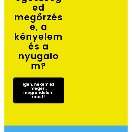
ed
megőrzés
e, a
kényelem
és a
nyugalo
m?
Igen, nekem ez
megéri,
megrendelem
most!