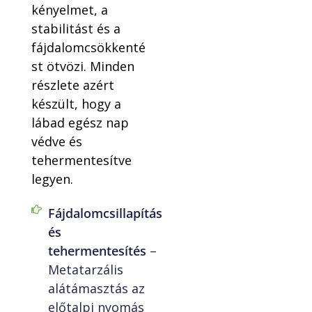
kényelmet, a
stabilitást és a
fájdalomcsökkenté
st ötvözi. Minden
részlete azért
készült, hogy a
lábad egész nap
védve és
tehermentesítve
legyen.
Fájdalomcsillapítás
és
tehermentesítés
–
Metatarzális
alátámasztás az
előtalpi nyomás