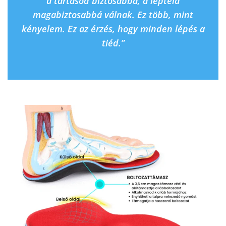
a tartásod biztosabbá, a lépteid
magabiztosabbá válnak. Ez több, mint
kényelem. Ez az érzés, hogy minden lépés a
tiéd.”