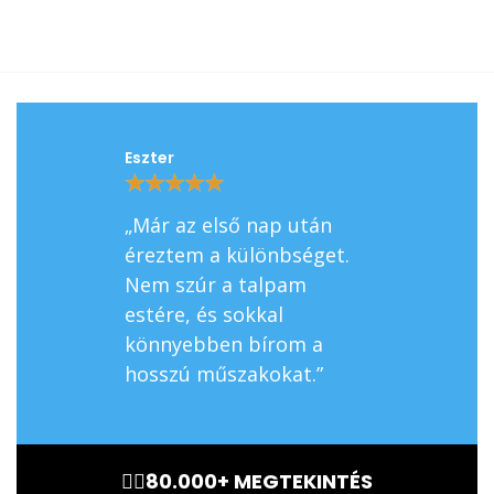
Eszter
Balázs
★
★
★
★
★
★
★
★
★
★
„Már az első nap után
„Sok állás u
éreztem a különbséget.
fájt a sarkam
Nem szúr a talpam
nal olyan, m
estére, és sokkal
végre megka
könnyebben bírom a
támaszt, ami
hosszú műszakokat.”
keresett.”
🏃‍♂️80.000+ MEGTEKINTÉS