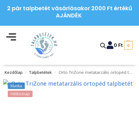
2 pár talpbetét vásárlásakor 2000 Ft értékű
AJÁNDÉK
0
Ft
0
Kezdőlap
Talpbetétek
Orto TriZone metatarzális ortopéd talpbetét
/
/
Munka
Hétköznap