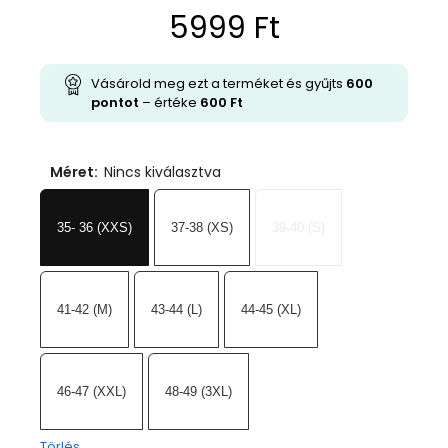
5999
Ft
Vásárold meg ezt a terméket és gyűjts
600
pontot
– értéke
600
Ft
Méret
:
Nincs kiválasztva
35- 36 (XXS)
37-38 (XS)
39-40 (S)
41-42 (M)
43-44 (L)
44-45 (XL)
46-47 (XXL)
48-49 (3XL)
Törlés