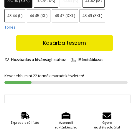
35- 36 (XXS)
37-38 (XS)
39-40 (S)
41-42 (M)
43-44 (L)
44-45 (XL)
46-47 (XXL)
48-49 (3XL)
Törlés
Kosárba teszem
Hozzáadás a kívánságlistához
Mérettáblázat
Kevesebb, mint 22 termék maradt készleten!
Express szállítás
Azonnali
Gyors
raktárkészlet
ügyfélszolgálat