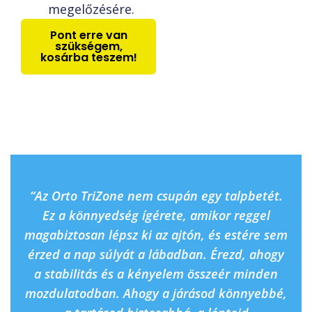
megelőzésére.
Pont erre van
szükségem,
kosárba teszem!
“Az Orto TriZone nem csupán egy talpbetét.
Ez a könnyedség ígérete, amikor reggel
magabiztosan lépsz ki az ajtón, és estére sem
érzed a nap súlyát a lábadban. Érezd, ahogy
a stabilitás és a kényelem összeér minden
mozdulatodban. Ahogy a járásod könnyebbé,