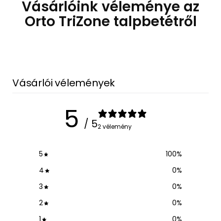
Vásárlóink véleménye az
Orto TriZone talpbetétről
Vásárlói vélemények
5
/ 5
2 vélemény
5
100
%
4
0
%
3
0
%
2
0
%
1
0
%