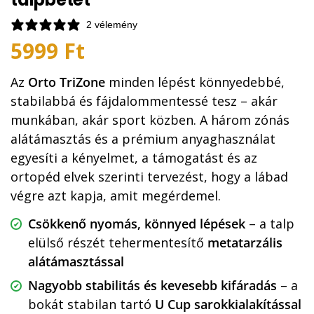
2 vélemény
5999
Ft
Az
Orto TriZone
minden lépést könnyedebbé,
stabilabbá és fájdalommentessé tesz – akár
munkában, akár sport közben. A három zónás
alátámasztás és a prémium anyaghasználat
egyesíti a kényelmet, a támogatást és az
ortopéd elvek szerinti tervezést, hogy a lábad
végre azt kapja, amit megérdemel.
Csökkenő nyomás, könnyed lépések
– a talp
elülső részét tehermentesítő
metatarzális
alátámasztással
Nagyobb stabilitás és kevesebb kifáradás
– a
bokát stabilan tartó
U Cup sarokkialakítással