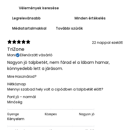
Médiatartalmakkal
További szűrők
22 nappal ezelőtt
TriZone
Moni
Ellenőrzött vásárló
Nagyon jó talpbetét, nem fárad el a lábam hamar,
könnyedebb lett a járásom.
Mire Használod?
Hétköznap
Mennyi szabad hely volt a cipődben a talpbetét előtt?
Pont jó – normál
Minőség
Gyenge
Közepes
Nagyon jó
Kényelem