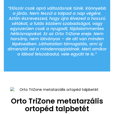
“Először csak apró változásnak tűnik. Könnyebb
a járás. Nem feszül a talpad a nap végére.
Aztán észreveszed, hogy újra élvezed a hosszú
sétákat, a futás közbeni szabadságot, vagy
egyszerűen csak a nyugodt, fájdalommentes
hétköznapokat. Ez az Orto TriZone ereje. Nem
harsány, nem látványos – de ott van minden
lépésedben. Láthatatlan támogatás, ami új
dimenziót ad a mindennapjaidnak. Mert amikor
a lábad felszabadul, vele együtt te is.”
Orto TriZone metatarzális
ortopéd talpbetét