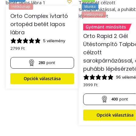
Hétköznap
Munka
Hétköznap
Orto Complex ívtartó
ortopéd betét lapos
Gyémánt minősítés
lábra
Orto Rapid 2 Gél
5 vélemény
Ütéstompító Talpb
2799
Ft
célzott
sarokpárnázással, 
280
pont
puhább lépésérzeté
96 vélem
Opciók választása
3999
Ft
400
pont
Opciók választása