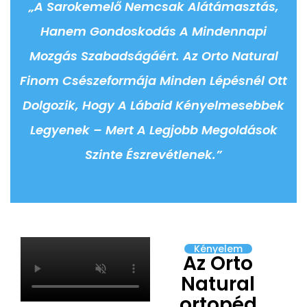
„A Sarokemelő Nemcsak Alátámasztás,
Hanem Gondoskodás A Mindennapi
Mozgás Szabadságáért. Az Orto Natural
Finom Csészeformája Minden Lépésnél Ott
Dolgozik, Hogy A Lábaid Kényelmesebbek
Legyenek – Mert A Legjobb Megoldások
Szinte Észrevétlenek.”
Kényelem
Az Orto
Natural
ortopéd