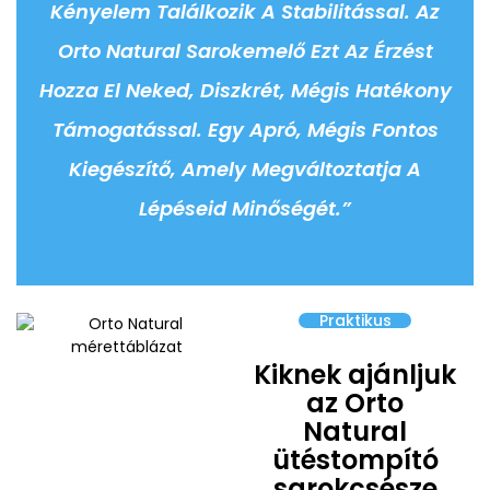
Kényelem Találkozik A Stabilitással. Az
Orto Natural Sarokemelő Ezt Az Érzést
Hozza El Neked, Diszkrét, Mégis Hatékony
Támogatással. Egy Apró, Mégis Fontos
Kiegészítő, Amely Megváltoztatja A
Lépéseid Minőségét.”
Praktikus
Kiknek ajánljuk
az Orto
Natural
ütéstompító
sarokcsésze