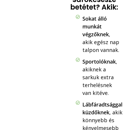
betétet? Akik:
Sokat álló
munkát
végzőknek
,
akik egész nap
talpon vannak.
Sportolóknak
,
akiknek a
sarkuk extra
terhelésnek
van kitéve.
Lábfáradtsággal
küzdőknek
, akik
könnyebb és
kényelmesebb