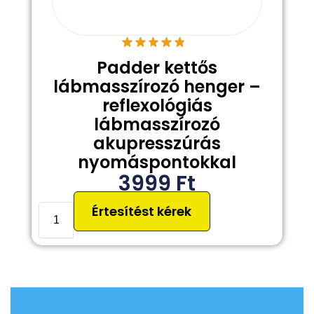
Padder kettős
lábmasszírozó henger –
reflexológiás
lábmasszírozó
akupresszúrás
nyomáspontokkal
3999
Ft
Értesítést kérek