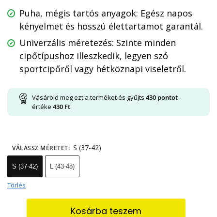
Puha, mégis tartós anyagok: Egész napos
kényelmet és hosszú élettartamot garantál.
Univerzális méretezés: Szinte minden
cipőtípushoz illeszkedik, legyen szó
sportcipőről vagy hétköznapi viseletről.
Vásárold meg ezt a terméket és gyűjts
430
pontot
-
értéke
430
Ft
S (37-42)
VÁLASSZ MÉRETET
:
S (37-42)
L (43-48)
Törlés
Kosárba teszem