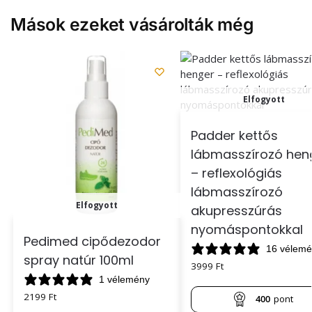
Mások ezeket vásárolták még
Elfogyott
Padder kettős
lábmasszírozó hen
– reflexológiás
lábmasszírozó
Elfogyott
akupresszúrás
nyomáspontokkal
Pedimed cipődezodor
16 vélem
spray natúr 100ml
3999
Ft
1 vélemény
2199
Ft
400
pont