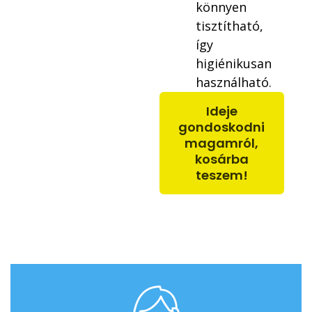
könnyen
tisztítható,
így
higiénikusan
használható.
Ideje
gondoskodni
magamról,
kosárba
teszem!