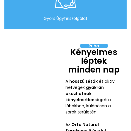
Gyors Ügyfélszolgálat
Puha
Kényelmes
léptek
minden nap
A
hosszú séták
és aktív
hétvégék
gyakran
okozhatnak
kényelmetlenséget
a
lábakban, különösen a
sarok területén.
Az
Orto Natural
Sarokemelő
úgy lett