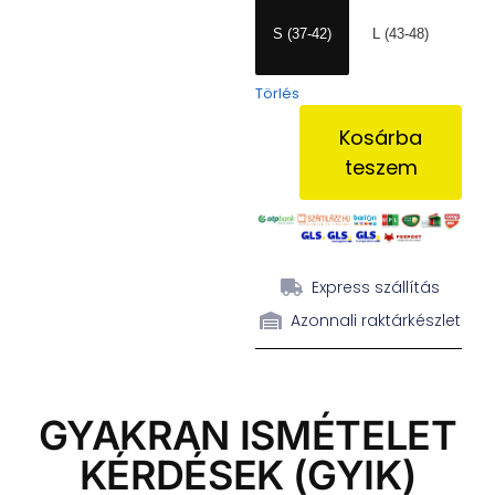
S (37-42)
L (43-48)
Törlés
Kosárba
teszem
Express szállítás
Azonnali raktárkészlet
GYAKRAN ISMÉTELET
KÉRDÉSEK (GYIK)