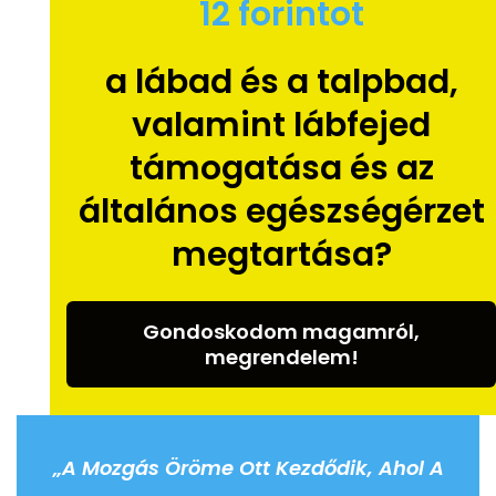
12 forintot
a lábad és a talpbad,
valamint lábfejed
támogatása és az
általános egészségérzet
megtartása?
Gondoskodom magamról,
megrendelem!
„A Mozgás Öröme Ott Kezdődik, Ahol A