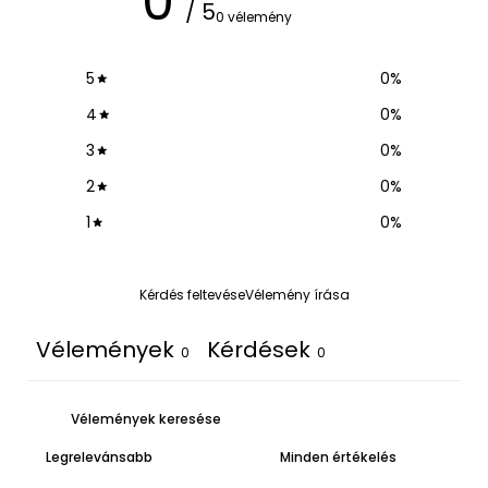
0
/ 5
0 vélemény
5
0
%
4
0
%
3
0
%
2
0
%
1
0
%
Kérdés feltevése
Vélemény írása
Vélemények
Kérdések
0
0