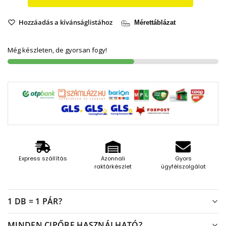
Hozzáadás a kívánságlistához
Mérettáblázat
Még készleten, de gyorsan fogy!
Express szállítás
Azonnali
Gyors
raktárkészlet
ügyfélszolgálat
1 DB = 1 PÁR?
MINDEN CIPŐBE HASZNÁLHATÓ?