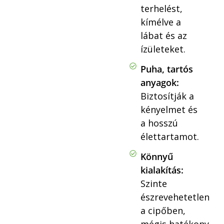
terhelést,
kímélve a
lábat és az
ízületeket.
Puha, tartós
anyagok:
Biztosítják a
kényelmet és
a hosszú
élettartamot.
Könnyű
kialakítás:
Szinte
észrevehetetlen
a cipőben,