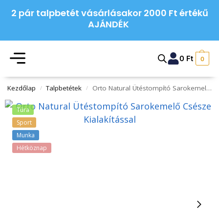
2 pár talpbetét vásárlásakor 2000 Ft értékű
AJÁNDÉK
0
Ft
0
Kezdőlap
Talpbetétek
Orto Natural Ütéstompító Sarokemelő Csésze Kialakítással
/
/
Túra
Sport
Munka
Hétköznap