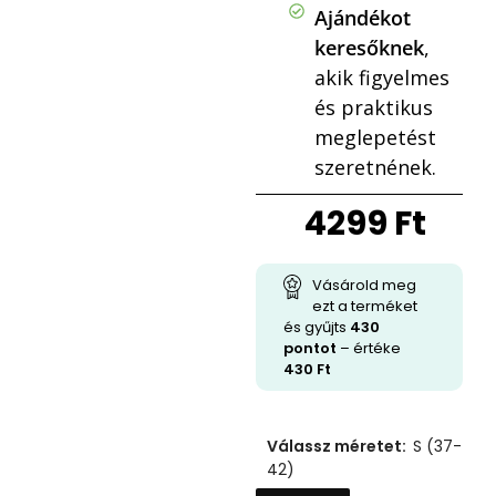
Ajándékot
keresőknek
,
akik figyelmes
és praktikus
meglepetést
szeretnének.
4299
Ft
Vásárold meg
ezt a terméket
és gyűjts
430
pontot
– értéke
430
Ft
Válassz méretet
:
S (37-
42)