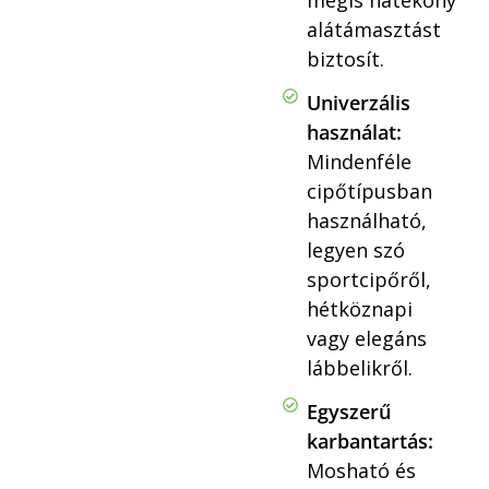
mégis hatékony
alátámasztást
biztosít.
Univerzális
használat:
Mindenféle
cipőtípusban
használható,
legyen szó
sportcipőről,
hétköznapi
vagy elegáns
lábbelikről.
Egyszerű
karbantartás:
Mosható és