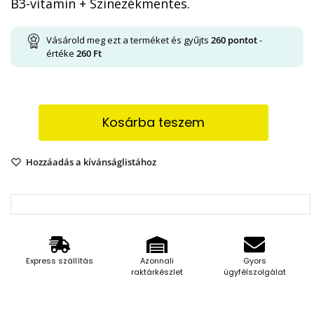
B3-vitamin + Színezékmentes.
Vásárold meg ezt a terméket és gyűjts
260
pontot
-
értéke
260
Ft
Kosárba teszem
Hozzáadás a kívánságlistához
Express szállítás
Azonnali
Gyors
raktárkészlet
ügyfélszolgálat