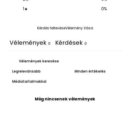
1
0
%
Kérdés feltevése
Vélemény írása
Vélemények
Kérdések
0
0
Médiatartalmakkal
Még nincsenek vélemények