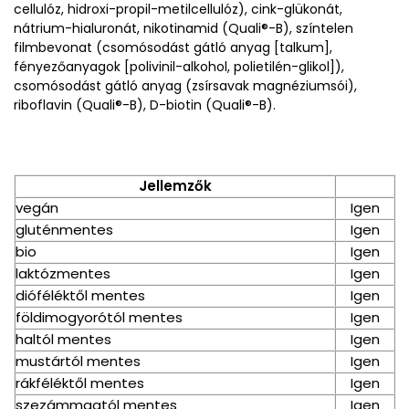
cellulóz, hidroxi-propil-metilcellulóz), cink-glükonát,
nátrium-hialuronát, nikotinamid (Quali®-B), színtelen
filmbevonat (csomósodást gátló anyag [talkum],
fényezőanyagok [polivinil-alkohol, polietilén-glikol]),
csomósodást gátló anyag (zsírsavak magnéziumsói),
riboflavin (Quali®-B), D-biotin (Quali®-B).
Jellemzők
vegán
Igen
gluténmentes
Igen
bio
Igen
laktózmentes
Igen
dióféléktől mentes
Igen
földimogyorótól mentes
Igen
haltól mentes
Igen
mustártól mentes
Igen
rákféléktől mentes
Igen
szezámmagtól mentes
Igen