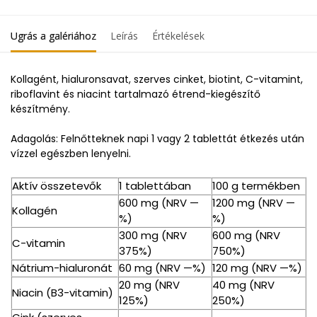
Ugrás a galériához
Leírás
Értékelések
Kollagént, hialuronsavat, szerves cinket, biotint, C-vitamint,
riboflavint és niacint tartalmazó étrend-kiegészítő
készítmény.
Adagolás: Felnőtteknek napi 1 vagy 2 tablettát étkezés után
vízzel egészben lenyelni.
Aktív összetevők
1 tablettában
100 g termékben
600 mg (NRV —
1200 mg (NRV —
Kollagén
%)
%)
300 mg (NRV
600 mg (NRV
C-vitamin
375%)
750%)
Nátrium-hialuronát
60 mg (NRV —%)
120 mg (NRV —%)
20 mg (NRV
40 mg (NRV
Niacin (B3-vitamin)
125%)
250%)