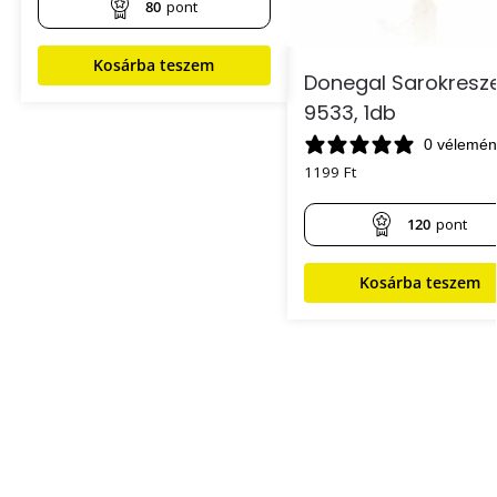
80
pont
Kosárba teszem
Donegal Sarokresz
9533, 1db
0 vélemén
1199
Ft
120
pont
Kosárba teszem