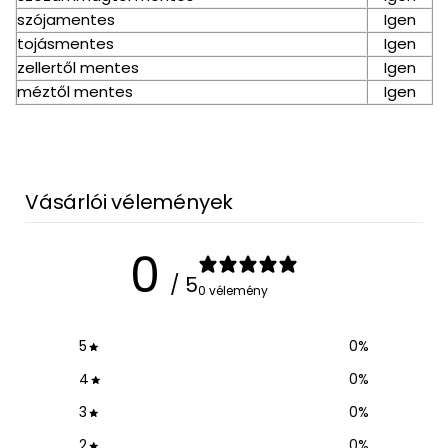
szójamentes
Igen
tojásmentes
Igen
zellertől mentes
Igen
méztől mentes
Igen
Vásárlói vélemények
0
/ 5
0 vélemény
5
0
%
4
0
%
3
0
%
2
0
%