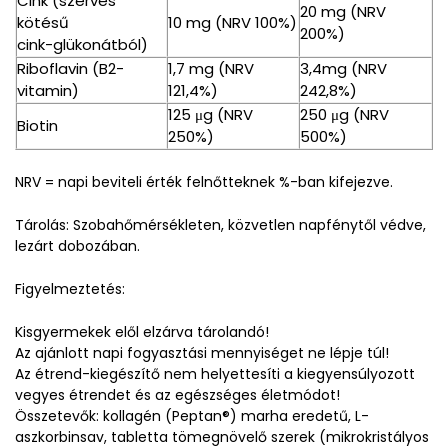
Cink (szerves
20 mg (NRV
kötésű
10 mg (NRV 100%)
200%)
cink-glükonátból)
Riboflavin (B2-
1,7 mg (NRV
3,4mg (NRV
vitamin)
121,4%)
242,8%)
125 μg (NRV
250 μg (NRV
Biotin
250%)
500%)
NRV = napi beviteli érték felnőtteknek %-ban kifejezve.
Tárolás: Szobahőmérsékleten, közvetlen napfénytől védve,
lezárt dobozában.
Figyelmeztetés:
Kisgyermekek elől elzárva tárolandó!
Az ajánlott napi fogyasztási mennyiséget ne lépje túl!
Az étrend-kiegészítő nem helyettesíti a kiegyensúlyozott
vegyes étrendet és az egészséges életmódot!
Összetevők: kollagén (Peptan®) marha eredetű, L-
aszkorbinsav, tabletta tömegnövelő szerek (mikrokristályos