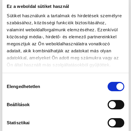
Ez a weboldal sütiket használ
Vásárlói vélemények
Sütiket használunk a tartalmak és hirdetések személyre
szabásához, közösségi funkciók biztosításához,
0
valamint weboldalforgalmunk elemzéséhez. Ezenkívül
/ 5
közösségi média-, hirdető- és elemező partnereinkkel
0 vélemény
megosztjuk az Ön weboldalhasználatra vonatkozó
adatait, akik kombinálhatják az adatokat más olyan
5
0
%
adatokkal, amelyeket Ön adott meg számukra vagy az
4
0
%
Ön által használt más szolgáltatásokból gyűjtöttek.
3
0
%
H
2
0
%
Elengedhetetlen
o
1
0
%
z
z
Beállítások
á
Kérdés feltevése
Vélemény írása
j
á
Statisztikai
Vélemények
Kérdések
0
0
r