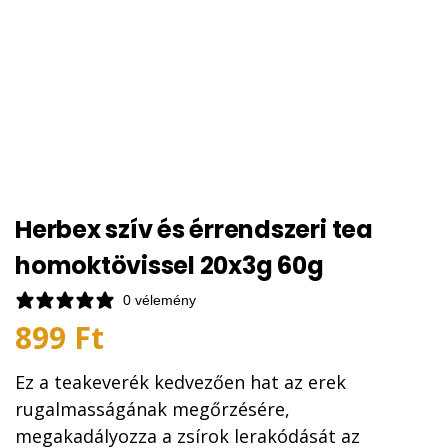
Herbex szív és érrendszeri tea
homoktövissel 20x3g 60g
0 vélemény
899
Ft
Ez a teakeverék kedvezően hat az erek
rugalmasságának megőrzésére,
megakadályozza a zsírok lerakódását az