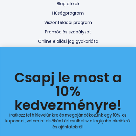
Blog cikkek
Hűségprogram
Viszonteladói program
Promóciós szabályzat
Online elállási jog gyakorlása
Csapj le most a
Iratkozz fel a 10%-os
10%
extra kedvezményért!
kedvezményre!
Iratkozz fel hírlevelünkre és megajándékozunk egy 10%-os
kuponnal, valamint elsőként értesülhetsz a legújabb akciókról
Email
és ajánlatokról!
email
Feliratkozom