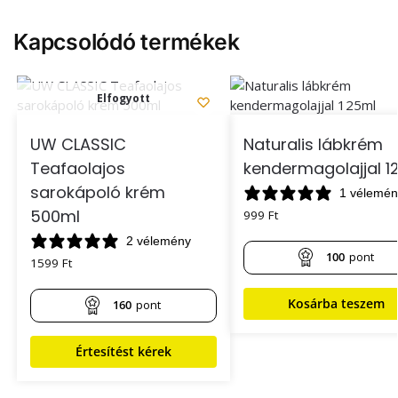
Kapcsolódó termékek
Elfogyott
UW CLASSIC
Naturalis lábkrém
Teafaolajos
kendermagolajjal 1
sarokápoló krém
1 vélemén
500ml
999
Ft
2 vélemény
100
pont
1599
Ft
Kosárba teszem
160
pont
Értesítést kérek