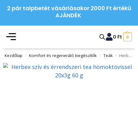
2 pár talpbetét vásárlásakor 2000 Ft értékű
AJÁNDÉK
0
Ft
0
Kezdőlap
Komfort és regeneráló kiegészítők
Teák
Herbex szív és érrendszeri tea homoktövissel 20x3g 60g
/
/
/