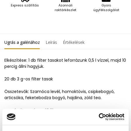
Express szállítás
Azonnali
Gyors
raktárkészlet
ügyfélszolgálat
Ugrás a galériához
Leírás
Értékelések
Elkészítése: 1 db filter tasakot leforrázunk 0,5 l vízzel, majd 10
percig állni hagyjuk.
20 db 3 g-os filter tasak
Összetevők: Szamóca levél, homoktövis, csipkebogyó,
articsóka, feketebodza bogyó, hajdina, zöld tea.
Hozzáadott cukor nélkül.