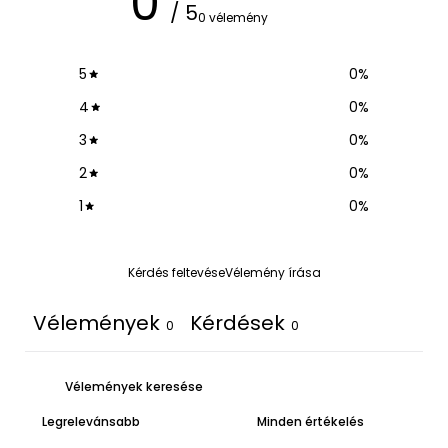
0
/ 5
0 vélemény
5
0
%
4
0
%
3
0
%
2
0
%
1
0
%
Kérdés feltevése
Vélemény írása
Vélemények
Kérdések
0
0