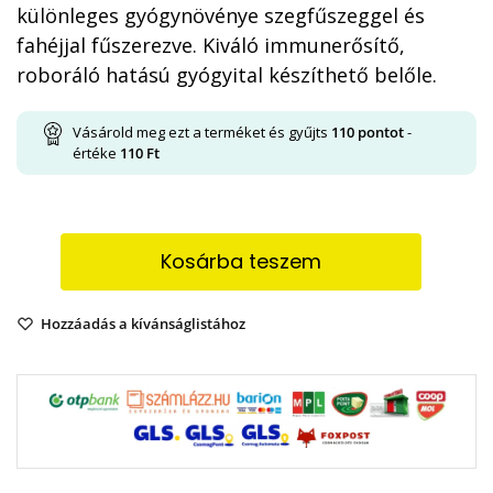
különleges gyógynövénye szegfűszeggel és
fahéjjal fűszerezve. Kiváló immunerősítő,
roboráló hatású gyógyital készíthető belőle.
Vásárold meg ezt a terméket és gyűjts
110
pontot
-
értéke
110
Ft
Kosárba teszem
Hozzáadás a kívánságlistához