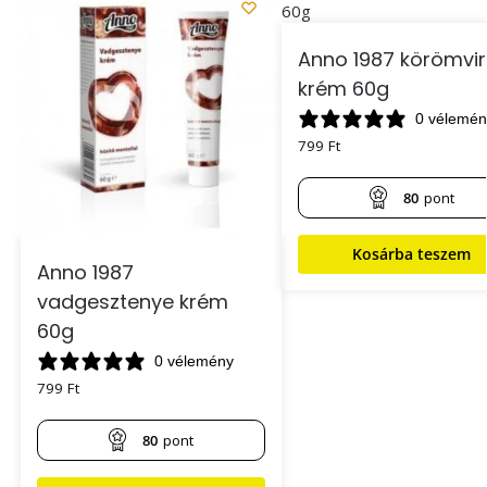
Anno 1987 körömvi
krém 60g
0 vélemén
799
Ft
80
pont
Kosárba teszem
Anno 1987
vadgesztenye krém
60g
0 vélemény
799
Ft
80
pont