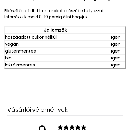
Elkészítése: 1 db filter tasakot csészébe helyezzük,
leforrázzuk majd 8-10 percig állni hagyjuk.
Jellemzők
hozzáadott cukor nélkül
Igen
vegán
Igen
gluténmentes
Igen
bio
Igen
laktózmentes
Igen
Vásárlói vélemények