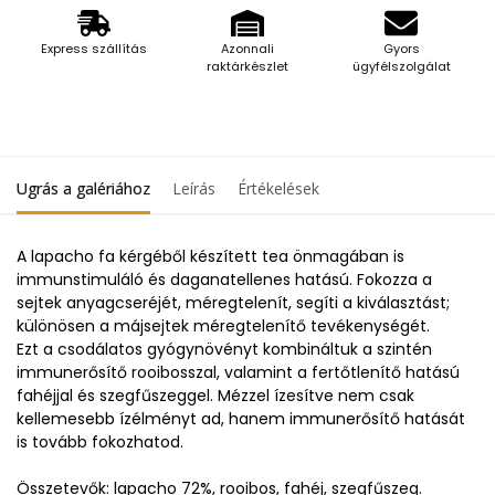
Express szállítás
Azonnali
Gyors
raktárkészlet
ügyfélszolgálat
Ugrás a galériához
Leírás
Értékelések
A lapacho fa kérgéből készített tea önmagában is
immunstimuláló és daganatellenes hatású. Fokozza a
sejtek anyagcseréjét, méregtelenít, segíti a kiválasztást;
különösen a májsejtek méregtelenítő tevékenységét.
Ezt a csodálatos gyógynövényt kombináltuk a szintén
immunerősítő rooibosszal, valamint a fertőtlenítő hatású
fahéjjal és szegfűszeggel. Mézzel ízesítve nem csak
kellemesebb ízélményt ad, hanem immunerősítő hatását
is tovább fokozhatod.
Összetevők: lapacho 72%, rooibos, fahéj, szegfűszeg.