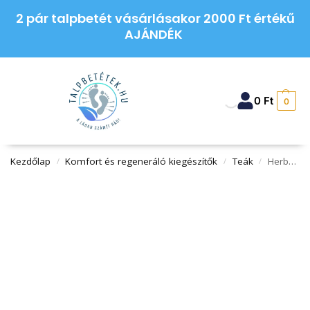
2 pár talpbetét vásárlásakor 2000 Ft értékű
AJÁNDÉK
0
Ft
0
Kezdőlap
Komfort és regeneráló kiegészítők
Teák
Herbex prémium lapacho tea 20x2g 40 g
/
/
/