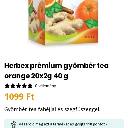
Herbex prémium gyömbér tea
orange 20x2g 40 g
0 vélemény
1099
Ft
Gyömbér tea fahéjjal és szegfűszeggel.
Vásárold meg ezt a terméket és gyűjts
110
pontot
-