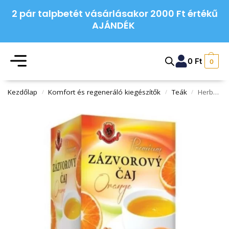
2 pár talpbetét vásárlásakor 2000 Ft értékű
AJÁNDÉK
0
Ft
0
Kezdőlap
Komfort és regeneráló kiegészítők
Teák
Herbex prémium gyömbér tea orange 20x2g 40 g
/
/
/