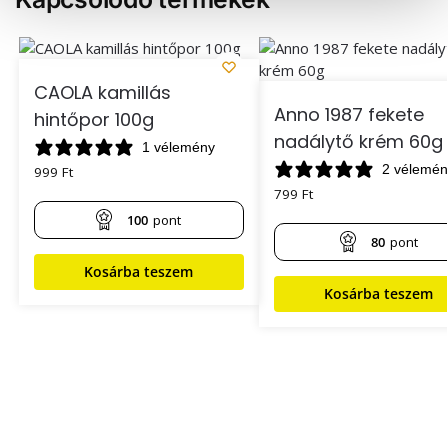
á
s
a
CAOLA kamillás
Anno 1987 fekete
hintőpor 100g
nadálytő krém 60g
1 vélemény
2 vélemén
999
Ft
799
Ft
100
pont
80
pont
Kosárba teszem
Kosárba teszem