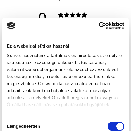
0
/ 5
0 vélemény
5
0
%
Ez a weboldal sütiket használ
4
0
%
Sütiket használunk a tartalmak és hirdetések személyre
3
0
%
szabásához, közösségi funkciók biztosításához,
2
0
%
valamint weboldalforgalmunk elemzéséhez. Ezenkívül
közösségi média-, hirdető- és elemező partnereinkkel
1
0
%
megosztjuk az Ön weboldalhasználatra vonatkozó
adatait, akik kombinálhatják az adatokat más olyan
Kérdés feltevése
Vélemény írása
adatokkal, amelyeket Ön adott meg számukra vagy az
Ön által használt más szolgáltatásokból gyűjtöttek.
Vélemények
Kérdések
0
0
H
Elengedhetetlen
o