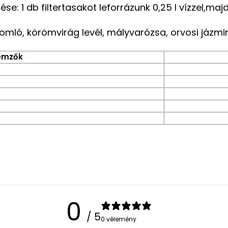
ése: 1 db filtertasakot leforrázunk 0,25 l vízzel,majd
mló, körömvirág levél, mályvarózsa, orvosi jázmin
lemzők
0
/ 5
0 vélemény