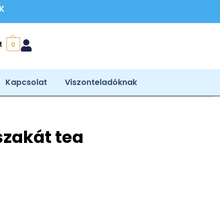
ÉK
t
0
Kapcsolat
Viszonteladóknak
szakát tea