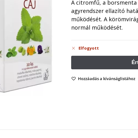
A citromfű, a borsmenta
agyrendszer ellazító hat
működését. A körömvirág
normál működését.
Elfogyott
Hozzáadás a kívánságlistához