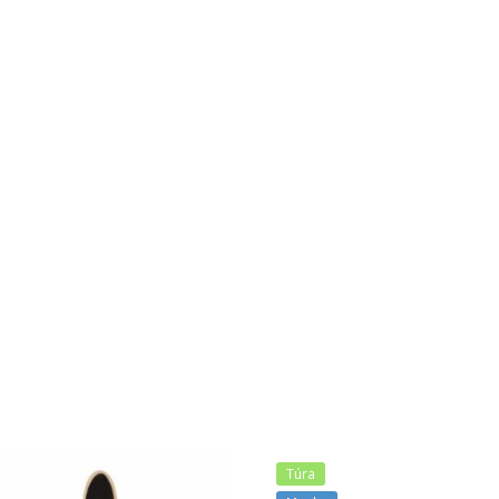
KÉREM A KUPONT!
NEM, KÖSZI!
Túra