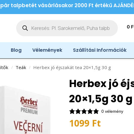
 pár talpbetét vásárlásakor 2000 Ft értékű AJÁND
0
F
Blog
Vélemények
Szállítási Információk
ítők
Teák
Herbex jó éjszakát tea 20×1,5g 30 g
/
/
Herbex jó éj
20×1,5g 30 g
0 vélemény
1099
Ft