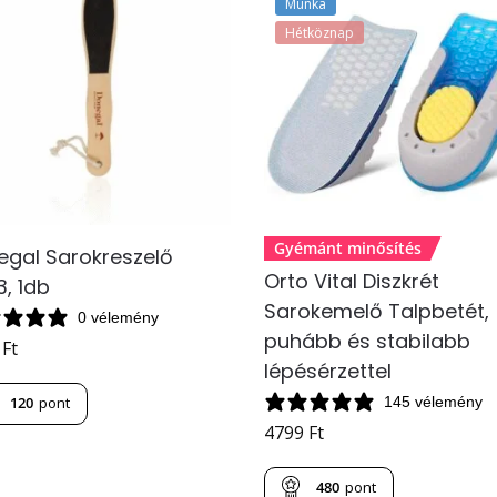
Munka
Hétköznap
Gyémánt minősítés
egal Sarokreszelő
Orto Vital Diszkrét
, 1db
Sarokemelő Talpbetét,
0 vélemény
puhább és stabilabb
9
Ft
lépésérzettel
145 vélemény
120
pont
4799
Ft
480
pont