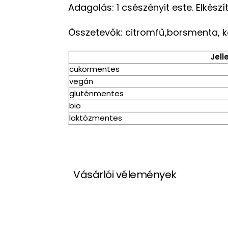
Adagolás: 1 csészényit este. Elkészít
Összetevők: citromfű,borsmenta, ko
Jel
cukormentes
vegán
gluténmentes
bio
laktózmentes
Vásárlói vélemények