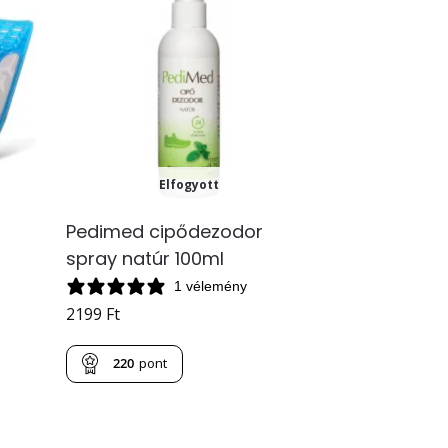
Elfogyott
Pedimed cipődezodor
spray natúr 100ml
1 vélemény
2199
Ft
220
pont