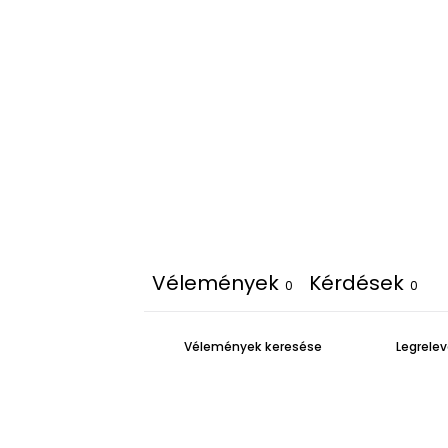
Iratkozz fel hírl
Vélemények
Kérdések
0
0
email