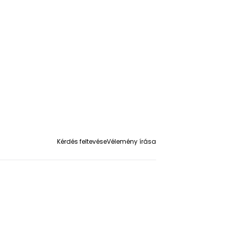
%
 valamint elsőként
Kérdés feltevése
Vélemény írása