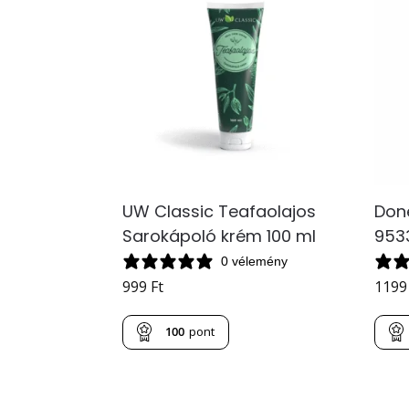
UW Classic Teafaolajos
Don
Sarokápoló krém 100 ml
9533
0 vélemény
999
Ft
119
100
pont