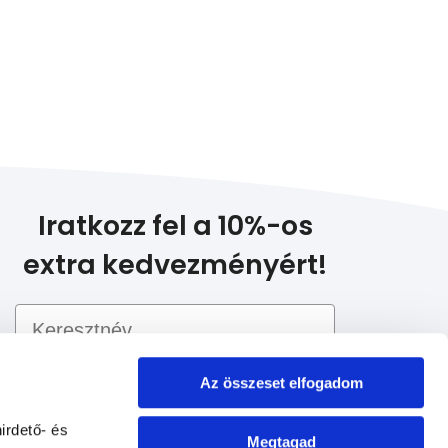
Iratkozz fel a 10%-os
extra kedvezményért!
Email
Az összeset elfogadom
irdető- és
Megtagad