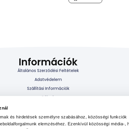
Információk
Általános Szerződési Feltételek
Adatvédelem
Szállítási Információk
Rólunk
Blog cikkek
znál
Hűségprogram
almak és hirdetések személyre szabásához, közösségi funkciók
Viszonteladói program
weboldalforgalmunk elemzéséhez. Ezenkívül közösségi média-, h