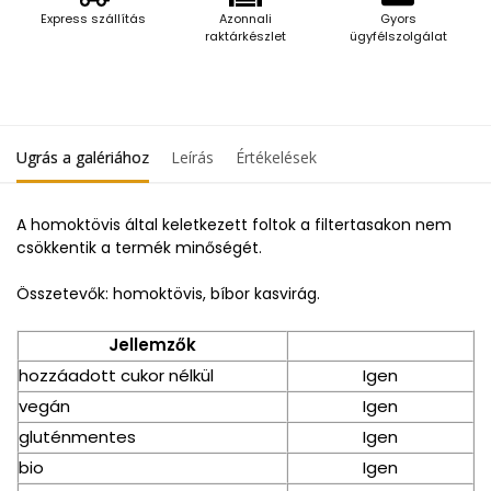
Express szállítás
Azonnali
Gyors
raktárkészlet
ügyfélszolgálat
Ugrás a galériához
Leírás
Értékelések
A homoktövis által keletkezett foltok a filtertasakon nem
csökkentik a termék minőségét.
Összetevők: homoktövis, bíbor kasvirág.
Jellemzők
hozzáadott cukor nélkül
Igen
vegán
Igen
gluténmentes
Igen
bio
Igen