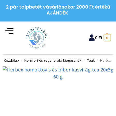
2 pár talpbetét vásárlásakor 2000 Ft értékű
AJÁNDÉK
0
Ft
0
Kezdőlap
Komfort és regeneráló kiegészítők
Teák
Herbex homoktövis és bíbor kasvirág tea 20x3g 60 g
/
/
/