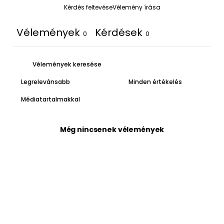
Kérdés feltevése
Vélemény írása
Vélemények
Kérdések
0
0
Médiatartalmakkal
Még nincsenek vélemények