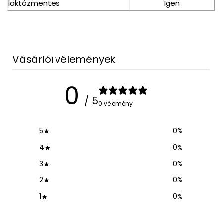
laktózmentes
Igen
Vásárlói vélemények
0
/ 5
0 vélemény
5
0
%
4
0
%
3
0
%
2
0
%
1
0
%