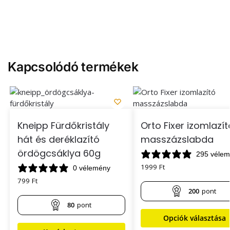
Kapcsolódó termékek
Kneipp Fürdőkristály
Orto Fixer izomlazít
hát és deréklazító
masszázslabda
ördögcsáklya 60g
295 véle
1999
Ft
0 vélemény
799
Ft
200
pont
80
pont
Opciók választása