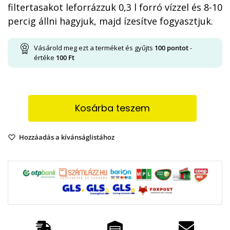
filtertasakot leforrázzuk 0,3 l forró vízzel és 8-10
percig állni hagyjuk, majd ízesítve fogyasztjuk.
Vásárold meg ezt a terméket és gyűjts
100
pontot
-
értéke
100
Ft
Kosárba teszem
Hozzáadás a kívánságlistához