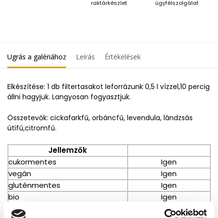
raktárkészlet
ügyfélszolgálat
Ugrás a galériához
Leírás
Értékelések
Elkészítése: 1 db filtertasakot leforrázunk 0,5 l vízzel,10 percig
állni hagyjuk. Langyosan fogyasztjuk.
Összetevők: cickafarkfű, orbáncfű, levendula, lándzsás
útifű,citromfű.
Jellemzők
cukormentes
Igen
vegán
Igen
gluténmentes
Igen
bio
Igen
laktózmentes
Igen