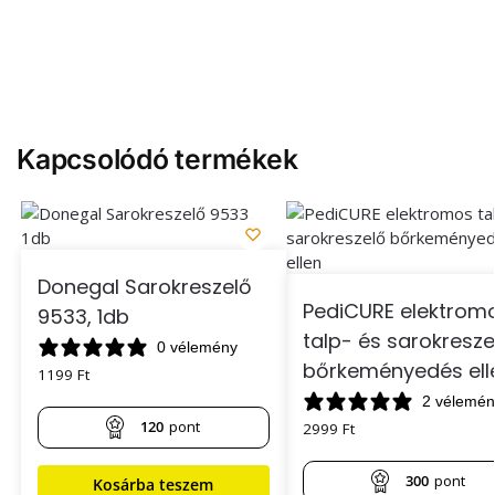
Kapcsolódó termékek
Donegal Sarokreszelő
PediCURE elektrom
9533, 1db
talp- és sarokresze
0 vélemény
bőrkeményedés ell
1199
Ft
2 vélemén
120
pont
2999
Ft
300
pont
Kosárba teszem