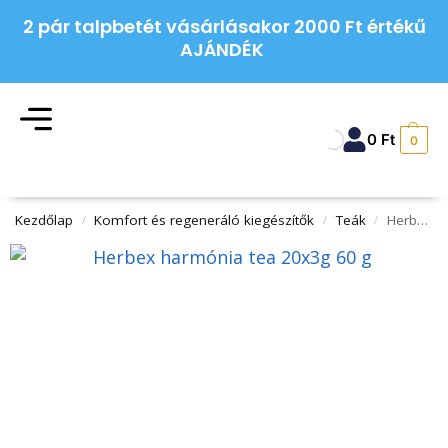
2 pár talpbetét vásárlásakor 2000 Ft értékű
AJÁNDÉK
0
Ft
0
Kezdőlap
Komfort és regeneráló kiegészítők
Teák
Herbex harmónia tea 20x3g 60 g
/
/
/