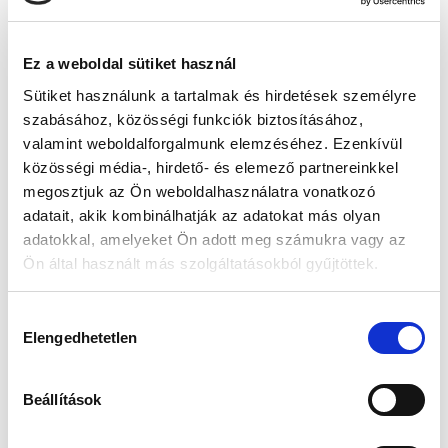
Ez a weboldal sütiket használ
Sütiket használunk a tartalmak és hirdetések személyre
szabásához, közösségi funkciók biztosításához,
Vásárlói vélemények
valamint weboldalforgalmunk elemzéséhez. Ezenkívül
közösségi média-, hirdető- és elemező partnereinkkel
0
megosztjuk az Ön weboldalhasználatra vonatkozó
/ 5
adatait, akik kombinálhatják az adatokat más olyan
0 vélemény
adatokkal, amelyeket Ön adott meg számukra vagy az
Ön által használt más szolgáltatásokból gyűjtöttek.
5
0
%
4
0
%
H
Elengedhetetlen
o
3
0
%
z
2
0
%
z
Beállítások
1
0
%
á
j