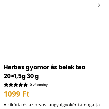
Herbex gyomor és belek tea
20×1,5g 30 g
0 vélemény
1099
Ft
A cikória és az orvosi angyalgyökér támogatja