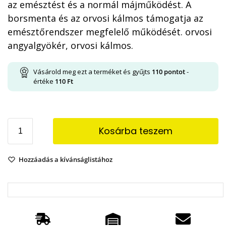
az emésztést és a normál májműködést. A
borsmenta és az orvosi kálmos támogatja az
emésztőrendszer megfelelő működését. orvosi
angyalgyökér, orvosi kálmos.
Vásárold meg ezt a terméket és gyűjts
110
pontot
-
értéke
110
Ft
Kosárba teszem
Hozzáadás a kívánságlistához