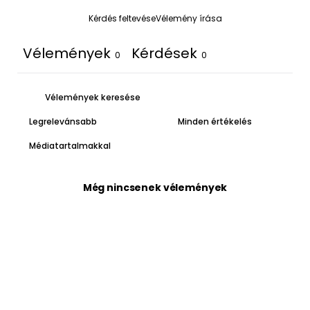
Kérdés feltevése
Vélemény írása
Vélemények
Kérdések
0
0
Médiatartalmakkal
Még nincsenek vélemények