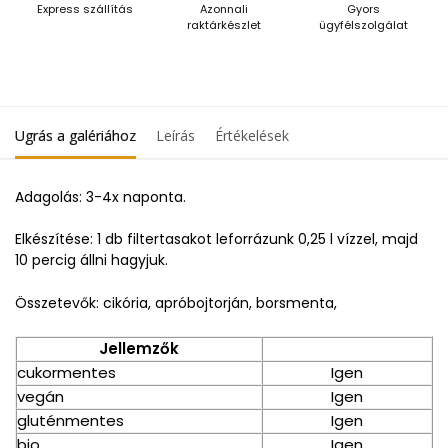
Express szállítás
Azonnali
Gyors
raktárkészlet
ügyfélszolgálat
Ugrás a galériához
Leírás
Értékelések
Adagolás: 3-4x naponta.
Elkészítése: 1 db filtertasakot leforrázunk 0,25 l vízzel, majd
10 percig állni hagyjuk.
Összetevők: cikória, apróbojtorján, borsmenta,
Jellemzők
cukormentes
Igen
vegán
Igen
gluténmentes
Igen
bio
Igen