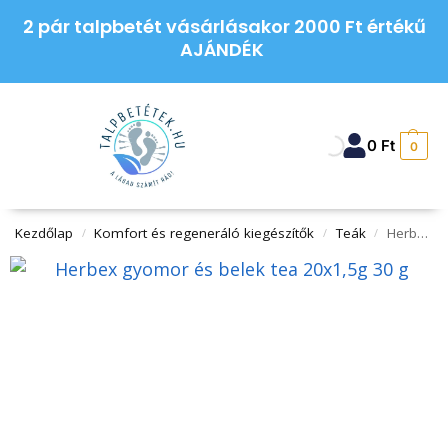
2 pár talpbetét vásárlásakor 2000 Ft értékű
AJÁNDÉK
0
Ft
0
Kezdőlap
Komfort és regeneráló kiegészítők
Teák
Herbex gyomor és belek tea 20×1,5g 30 g
/
/
/