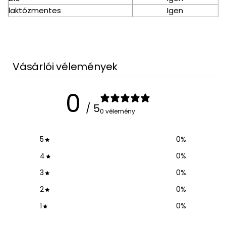
laktózmentes
Igen
Vásárlói vélemények
0
/ 5
0 vélemény
5
0
%
4
0
%
3
0
%
2
0
%
1
0
%