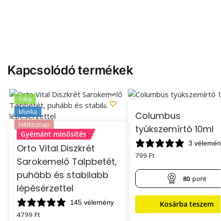
Kapcsolódó termékek
Túra
Munka
Columbus
Hétköznap
tyúkszemírtó 10ml
Gyémánt minősítés
3 vélemén
Orto Vital Diszkrét
799
Ft
Sarokemelő Talpbetét,
puhább és stabilabb
80
pont
lépésérzettel
145 vélemény
Kosárba teszem
4799
Ft