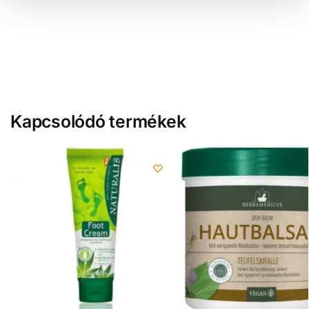
á
s
a
Kapcsolódó termékek