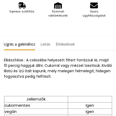
Express szállítás
Azonnali
Gyors
raktárkészlet
ügyfélszolgálat
Ugrás a galériához
Leírás
Értékelések
Elkészítése : A csészébe helyezett filtert forrázzuk le, majd
10 percig hagyjuk állni. Cukorral vagy mézzel ízesítsük. Kiváló
illatú és ízű italt kapunk, mely melegen felmelegít, hidegen
fogyasztva pedig felfrissít.
Jellemzők
cukormentes
Igen
vegán
Igen