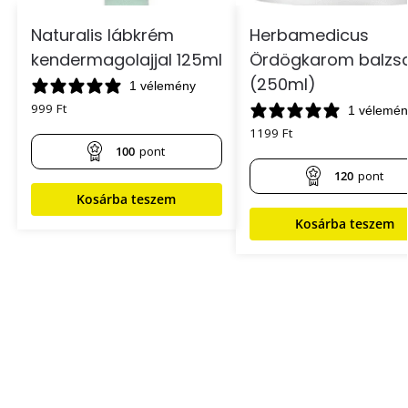
Naturalis lábkrém
Herbamedicus
kendermagolajjal 125ml
Ördögkarom balz
(250ml)
1 vélemény
999
Ft
1 vélemén
1199
Ft
100
pont
120
pont
Kosárba teszem
Kosárba teszem