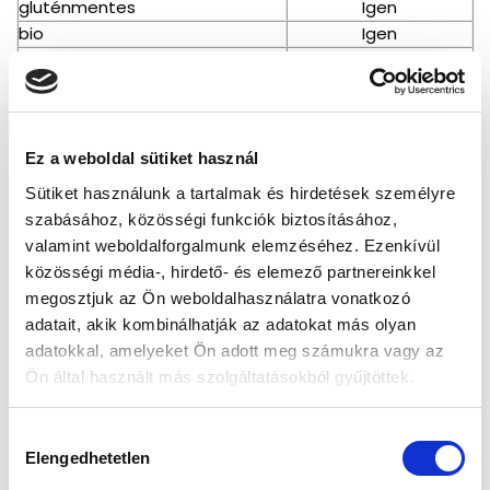
gluténmentes
Igen
bio
Igen
laktózmentes
Igen
Ez a weboldal sütiket használ
Vásárlói vélemények
Sütiket használunk a tartalmak és hirdetések személyre
szabásához, közösségi funkciók biztosításához,
0
valamint weboldalforgalmunk elemzéséhez. Ezenkívül
/ 5
közösségi média-, hirdető- és elemező partnereinkkel
0 vélemény
megosztjuk az Ön weboldalhasználatra vonatkozó
adatait, akik kombinálhatják az adatokat más olyan
5
0
%
adatokkal, amelyeket Ön adott meg számukra vagy az
4
0
%
Ön által használt más szolgáltatásokból gyűjtöttek.
3
0
%
H
2
0
%
Elengedhetetlen
o
1
0
%
z