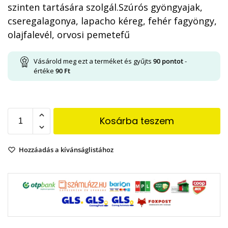
szinten tartására szolgál.Szúrós gyöngyajak,
cseregalagonya, lapacho kéreg, fehér fagyöngy,
olajfalevél, orvosi pemetefű
Vásárold meg ezt a terméket és gyűjts
90
pontot
-
értéke
90
Ft
Kosárba teszem
Hozzáadás a kívánságlistához