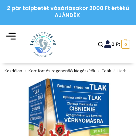
2 pár talpbetét vásárlásakor 2000 Ft értékű
AJÁNDÉK
0
Ft
0
Kezdőlap
Komfort és regeneráló kiegészítők
Teák
Herbex gyógynövény teakeverék vérnyomásra 60 g
/
/
/