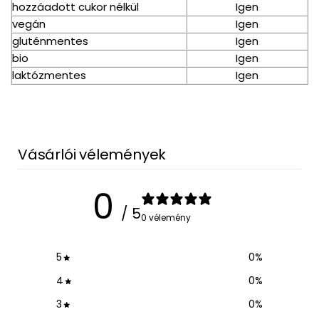
hozzáadott cukor nélkül
Igen
vegán
Igen
gluténmentes
Igen
bio
Igen
laktózmentes
Igen
Vásárlói vélemények
0
/ 5
0 vélemény
5
0
%
4
0
%
3
0
%