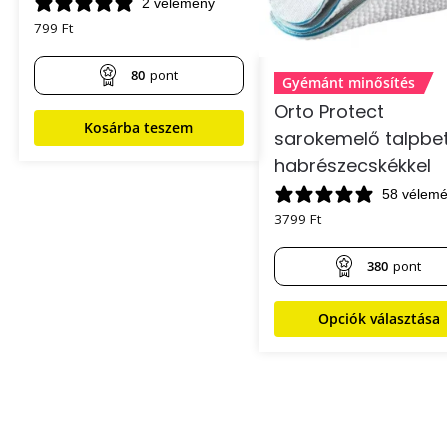
2 vélemény
799
Ft
80
pont
Gyémánt minősítés
Orto Protect
Kosárba teszem
sarokemelő talpbe
habrészecskékkel
58 vélem
3799
Ft
380
pont
Opciók választása