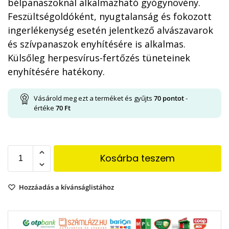
bélpanaszoknál alkalmazható gyógynövény.
Feszültségoldóként, nyugtalanság és fokozott
ingerlékenység esetén jelentkező alvászavarok
és szívpanaszok enyhítésére is alkalmas.
Külsőleg herpesvírus-fertőzés tüneteinek
enyhítésére hatékony.
Vásárold meg ezt a terméket és gyűjts
70
pontot
-
értéke
70
Ft
Kosárba teszem
Hozzáadás a kívánságlistához