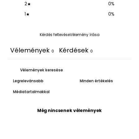
2
0
%
1
0
%
Kérdés feltevése
Vélemény írása
Vélemények
Kérdések
0
0
Médiatartalmakkal
Még nincsenek vélemények