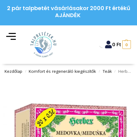
2 pár talpbetét vásárlásakor 2000 Ft értékű
AJÁNDÉK
0
Ft
0
Kezdőlap
Komfort és regeneráló kiegészítők
Teák
Herbex citromfű tea 20x3g 60 g
/
/
/