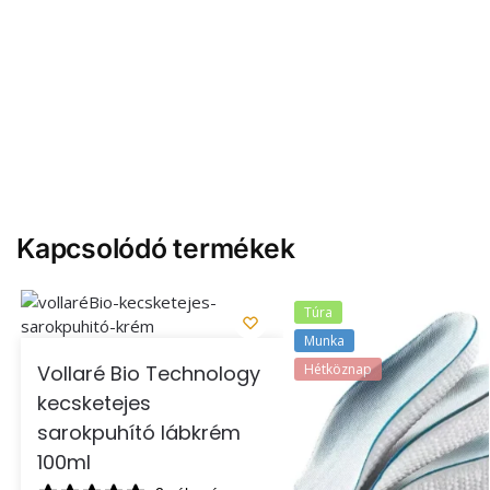
Kapcsolódó termékek
Túra
Munka
Hétköznap
Vollaré Bio Technology
kecsketejes
sarokpuhító lábkrém
100ml