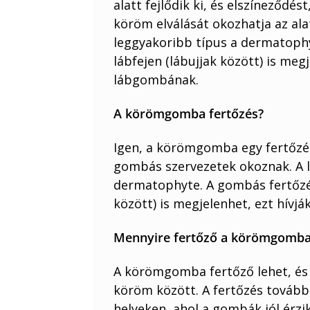
alatt fejlődik ki, és elszíneződé
köröm elválását okozhatja az alat
leggyakoribb típus a dermatoph
lábfejen (lábujjak között) is megj
lábgombának.
A körömgomba fertőzés?
Igen, a körömgomba egy fertőzé
gombás szervezetek okoznak. A 
dermatophyte. A gombás fertőzés
között) is megjelenhet, ezt hívj
Mennyire fertőző a körömgomb
A körömgomba fertőző lehet, és t
köröm között. A fertőzés tovább
helyeken, ahol a gombák jól érzi