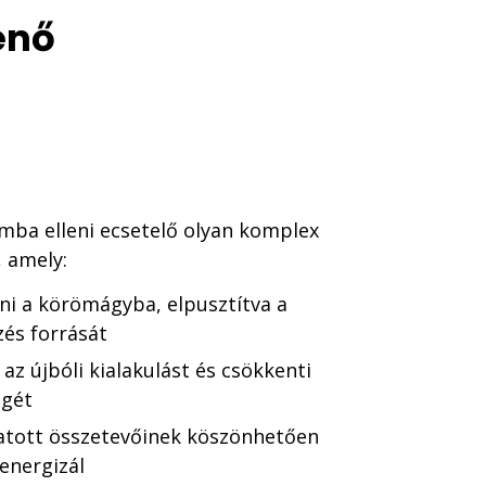
énő
ba elleni ecsetelő olyan komplex
, amely:
ni a körömágyba, elpusztítva a
és forrását
az újbóli kialakulást és csökkenti
égét
atott összetevőinek köszönhetően
 energizál