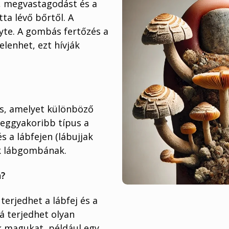
st, megvastagodást és a
ta lévő bőrtől. A
yte. A gombás fertőzés a
elenhet, ezt hívják
s, amelyet különböző
leggyakoribb típus a
 a lábfejen (lábujjak
ák lábgombának.
a?
erjedhet a lábfej és a
á terjedhet olyan
k magukat, például egy