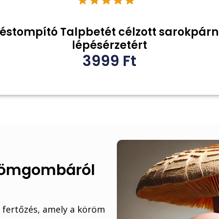
Ütéstompító Talpbetét célzott sarokpár
lépésérzetért
3999
Ft
KÉREM A KUPONT!
NEM, KÖSZI!
römgombáról
fertőzés, amely a köröm