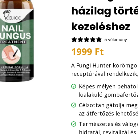
házilag tört
kezeléshez
5 vélemény
1999
Ft
A Fungi Hunter körömgom
receptúrával rendelkezik
Képes mélyen behatol
kialakuló gombafertőz
Célzottan gátolja meg 
az átfertőzés lehetős
Természetes és válog
hidratál, revitalizál és