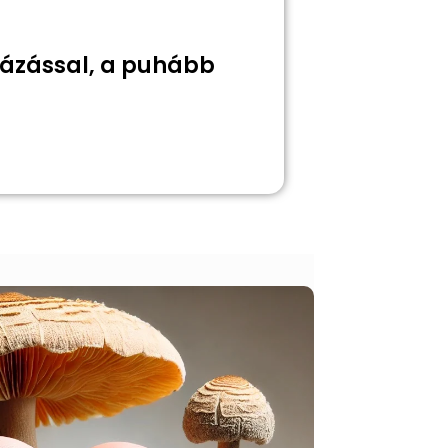
názással, a puhább
Értesít