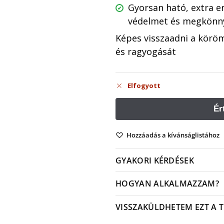
Gyorsan ható, extra e
védelmet és megkönny
Képes visszaadni a köröm
és ragyogását
Elfogyott
Hozzáadás a kívánságlistához
GYAKORI KÉRDÉSEK
HOGYAN ALKALMAZZAM?
VISSZAKÜLDHETEM EZT A 