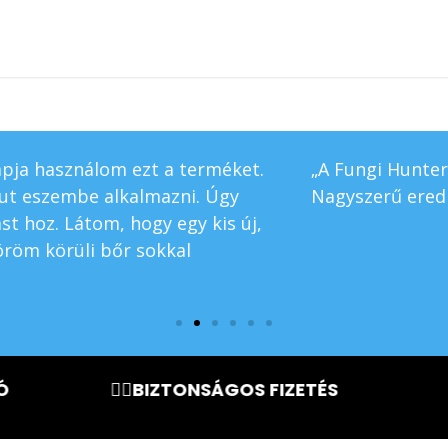
Fungi Hunter óriási különbséget tett a megjelenésb
yszerű eredmény és ár!” – Kata
🧘‍♀️BIZTONSÁGOS FIZETÉS
🏃‍♂️80.