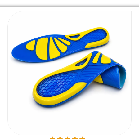
Csapj le most a 10
kedvezményre!
evelünkre és megajándékozunk egy 10%-os kuponnal,
értesülhetsz a legújabb akciókról és ajánlatokról!