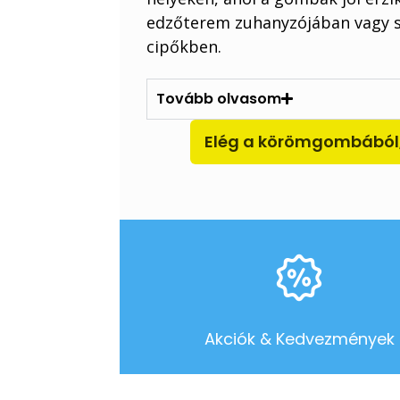
edzőterem zuhanyzójában vagy sö
cipőkben.
Tovább olvasom
Elég a körömgombából,
zolgálat
Akciók & Kedvezmények