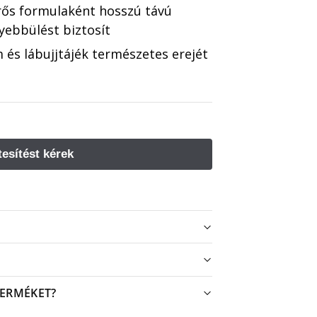
rős formulaként hosszú távú
ebbülést biztosít
 és lábujjtájék természetes erejét
TERMÉKET?