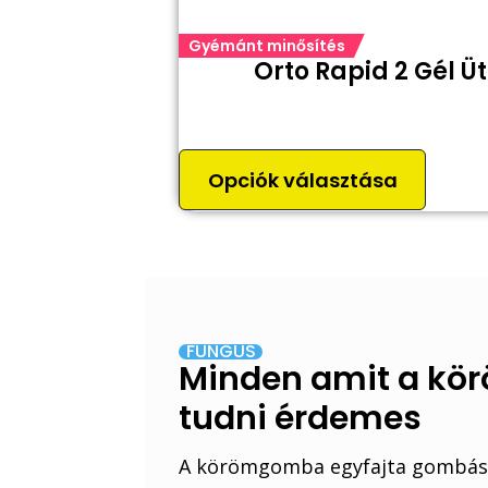
Gyémánt minősítés
email
Orto Rapid 2 Gél 
Opciók választása
FUNGUS
Minden amit a kö
tudni érdemes
A körömgomba egyfajta gombás 