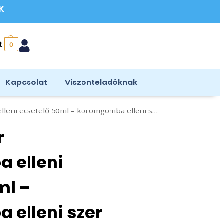
ÉK
t
0
Kapcsolat
Viszonteladóknak
ő 50ml – körömgomba elleni szer házilag történő kezeléshez
r
 elleni
ml –
elleni szer