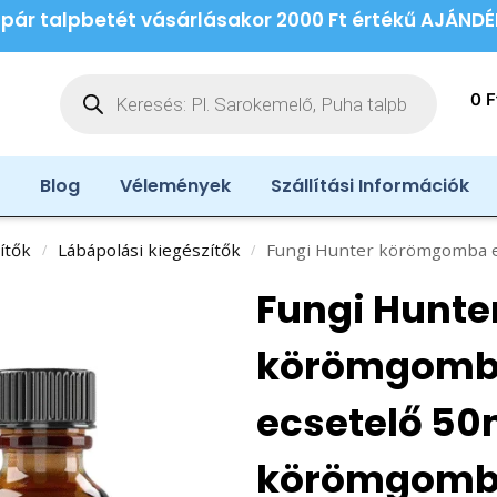
 pár talpbetét vásárlásakor 2000 Ft értékű AJÁND
0
F
Blog
Vélemények
Szállítási Információk
ítők
Lábápolási kiegészítők
Fungi Hunter körömgomba elleni ecsetel
/
/
Fungi Hunte
körömgomba
ecsetelő 50
körömgomba 