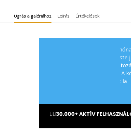
Ugrás a galériához
Leírás
Értékelések
mint egy hónapja használom ezt a terméket.
„A 
gel és este jut eszembe alkalmazni. Úgy
Nag
 ez változást hoz. Látom, hogy egy kis új,
röm nő. A köröm körüli bőr sokkal
 „ – Attila
🤸‍♀️30.000+ AKTÍV FELHASZNÁLÓ