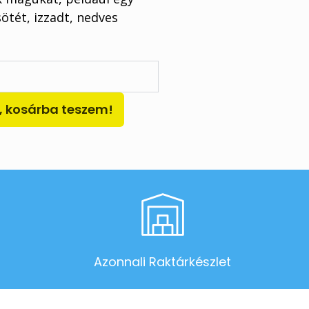
tét, izzadt, nedves
 kosárba teszem!
Azonnali Raktárkészlet