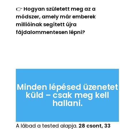
👉
Hogyan született meg az a
módszer, amely már emberek
millióinak segített újra
fájdalommentesen lépni?
Minden lépésed üzenetet
küld – csak meg kell
hallani.
A lábad a tested alapja.
28 csont, 33