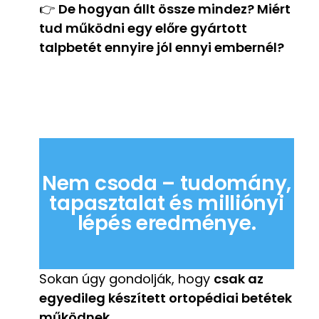
👉
De hogyan állt össze mindez? Miért
tud működni egy előre gyártott
talpbetét ennyire jól ennyi embernél?
Nem csoda – tudomány,
tapasztalat és milliónyi
lépés eredménye.
Sokan úgy gondolják, hogy
csak az
egyedileg készített ortopédiai betétek
működnek
.