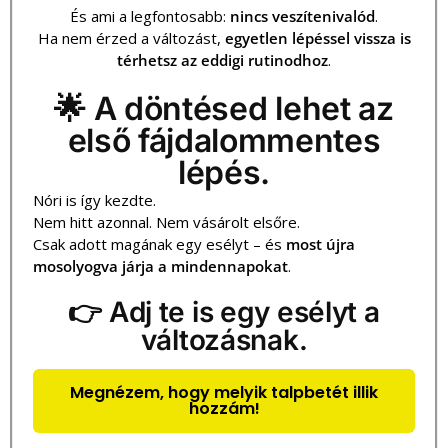
És ami a legfontosabb:
nincs veszítenivalód
.
Ha nem érzed a változást,
egyetlen lépéssel vissza is
térhetsz az eddigi rutinodhoz
.
🌟 A döntésed lehet az
első fájdalommentes
lépés.
Nóri is így kezdte.
Nem hitt azonnal. Nem vásárolt elsőre.
Csak adott magának egy esélyt – és
most újra
mosolyogva járja a mindennapokat
.
👉 Adj te is egy esélyt a
változásnak.
Megnézem, hogy melyik talpbetét illik
hozzám!