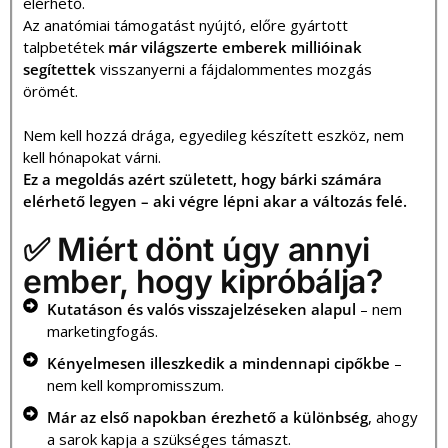
elérhető.
Az anatómiai támogatást nyújtó, előre gyártott
talpbetétek
már világszerte emberek millióinak
segítettek
visszanyerni a fájdalommentes mozgás
örömét.
Nem kell hozzá drága, egyedileg készített eszköz, nem
kell hónapokat várni.
Ez a megoldás azért született, hogy bárki számára
elérhető legyen – aki végre lépni akar a változás felé.
✅ Miért dönt úgy annyi
ember, hogy kipróbálja?
Kutatáson és valós visszajelzéseken alapul
– nem
marketingfogás.
Kényelmesen illeszkedik a mindennapi cipőkbe
–
nem kell kompromisszum.
Már az első napokban érezhető a különbség
, ahogy
a sarok kapja a szükséges támaszt.