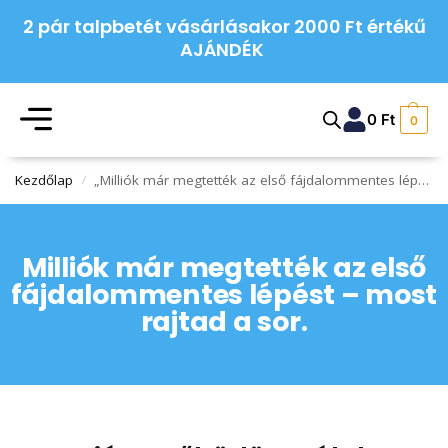
2 pár talpbetét vásárlásakor 2000 Ft értékű
AJÁNDÉK
0
Ft
0
Kezdőlap
„Milliók már megtették az első fájdalommentes lépést – most rajtad a sor.”
/
Milliók már megtették az első
fájdalommentes lépést – most
rajtad a sor.