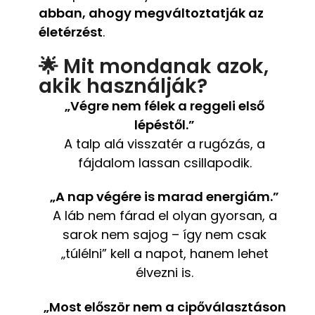
abban, ahogy megváltoztatják az
életérzést
.
🌟 Mit mondanak azok,
akik használják?
„Végre nem félek a reggeli első
lépéstől.”
A talp alá visszatér a rugózás, a
fájdalom lassan csillapodik.
„A nap végére is marad energiám.”
A láb nem fárad el olyan gyorsan, a
sarok nem sajog – így nem csak
„túlélni” kell a napot, hanem lehet
élvezni is.
„Most először nem a cipőválasztáson