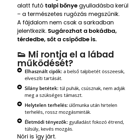
alatt futó
talpi bőnye
gyulladásba kerül
– a természetes rugózás megszűnik.
A fájdalom nem csak a sarkadban
jelentkezik.
Sugározhat a bokádba,
térdedbe, sőt a csípődbe is.
👟 Mi rontja el a lábad
működését?
Elhasznált cipők:
a belső talpbetét összeesik,
elveszíti tartását.
Silány betétek:
túl puhák, csúsznak, nem adják
meg a szükséges támaszt.
Helytelen terhelés:
ülőmunka után hirtelen
terhelés, rossz mozgásminták.
Életmódi tényezők:
gyulladást fokozó étrend,
túlsúly, kevés mozgás.
Nóri is így járt.