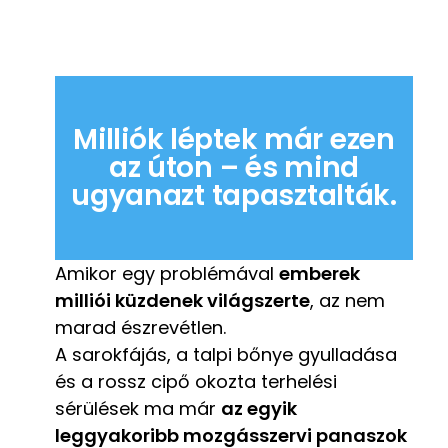
Milliók léptek már ezen
az úton – és mind
ugyanazt tapasztalták.
Amikor egy problémával
emberek
milliói küzdenek világszerte
, az nem
marad észrevétlen.
A sarokfájás, a talpi bőnye gyulladása
és a rossz cipő okozta terhelési
sérülések ma már
az egyik
leggyakoribb mozgásszervi panaszok