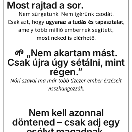
Most rajtad a sor.
Nem sürgetünk. Nem ígérünk csodát.
Csak azt, hogy
ugyanaz a tudás és tapasztalat
,
amely több millió embernek segített,
most neked is elérhető
.
🌱 „Nem akartam mást.
Csak újra úgy sétálni, mint
régen.”
Nóri szavai ma már több tízezer ember érzéseit
visszhangozzák.
Nem kell azonnal
döntened – csak adj egy
esélyt magadnak.