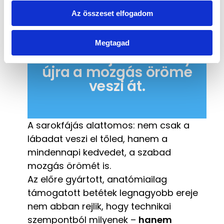
v
Az összeset elfogadom
á
l
Megtagad
a
Amikor a fájdalom helyét
s
újra a mozgás öröme
z
t
veszi át.
á
s
a
A sarokfájás alattomos: nem csak a
lábadat veszi el tőled, hanem a
mindennapi kedvedet, a szabad
mozgás örömét is.
Az előre gyártott, anatómiailag
támogatott betétek legnagyobb ereje
nem abban rejlik, hogy technikai
szempontból milyenek –
hanem