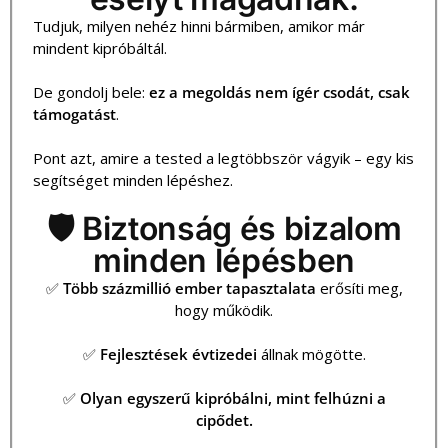
Tudjuk, milyen nehéz hinni bármiben, amikor már
mindent kipróbáltál.
De gondolj bele:
ez a megoldás nem ígér csodát, csak
támogatást
.
Pont azt, amire a tested a legtöbbször vágyik – egy kis
segítséget minden lépéshez.
🛡️ Biztonság és bizalom
minden lépésben
✅
Több százmillió ember tapasztalata
erősíti meg,
hogy működik.
✅
Fejlesztések évtizedei
állnak mögötte.
✅
Olyan egyszerű kipróbálni, mint felhúzni a
cipődet.