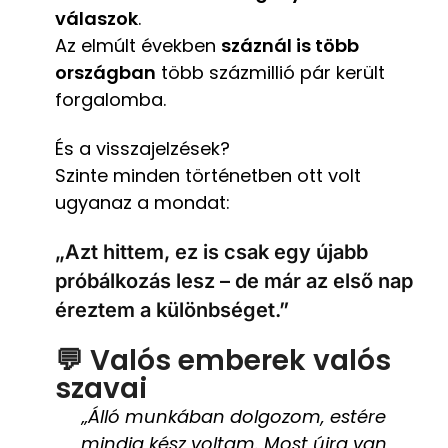
válaszok
.
Az elmúlt években
száznál is több
országban
több százmillió pár került
forgalomba.
És a visszajelzések?
Szinte minden történetben ott volt
ugyanaz a mondat:
„Azt hittem, ez is csak egy újabb
próbálkozás lesz – de már az első nap
éreztem a különbséget.”
💬 Valós emberek valós
szavai
„Álló munkában dolgozom, estére
mindig kész voltam. Most újra van