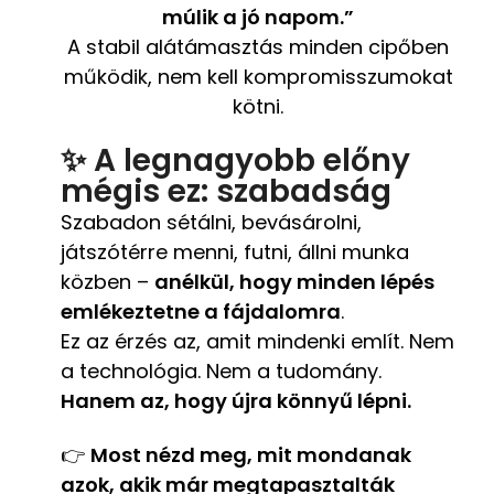
múlik a jó napom.”
A stabil alátámasztás minden cipőben
működik, nem kell kompromisszumokat
kötni.
✨ A legnagyobb előny
mégis ez: szabadság
Szabadon sétálni, bevásárolni,
játszótérre menni, futni, állni munka
közben –
anélkül, hogy minden lépés
emlékeztetne a fájdalomra
.
Ez az érzés az, amit mindenki említ. Nem
a technológia. Nem a tudomány.
Hanem az, hogy újra könnyű lépni.
👉
Most nézd meg, mit mondanak
azok, akik már megtapasztalták