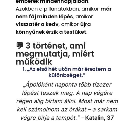
emberek mindennapjaiban
.
Azokban a pillanatokban, amikor
már
nem fáj minden lépés
, amikor
visszatér a kedv
, amikor
újra
könnyűnek érzik a testüket
.
💬 3 történet, ami
megmutatja, miért
működik
1. „Az első hét után már éreztem a
különbséget.”
„Ápolóként naponta több tízezer
lépést teszek meg. A nap végére
régen alig bírtam állni. Most már nem
kell számolnom az órákat – a sarkam
végre bírja a tempót.”
– Katalin, 37