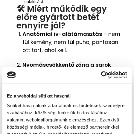
kialakítást.
🛠️ Miért működik egy
előre gyártott betét
ennyire jól?
Anatómiai ív-alátámasztás
– nem
túl kemény, nem túl puha, pontosan
ott tart, ahol kell.
Nyomáscsökkentő zóna a sarok
alatt
– elnyeli a lépéskor keletkező
erő nagy részét.
Stabilizáló kialakítás
– helyesebb
Ez a weboldal sütiket használ
testtartást, jobb súlyelosztást
Sütiket használunk a tartalmak és hirdetések személyre
eredményez.
szabásához, közösségi funkciók biztosításához,
valamint weboldalforgalmunk elemzéséhez. Ezenkívül
Kompatibilitás
– a legtöbb
közösségi média-, hirdető- és elemező partnereinkkel