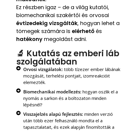
Ez részben igaz – de a világ kutatói,
biomechanikai szakértői és orvosai
évtizedekig vizsgálták
, hogyan lehet a
tömegek számára is
elérhető
és
hatékony
megoldást adni.
🔬 Kutatás az emberi láb
szolgálatában
Orvosi vizsgálatok:
több tízezer ember lábának
mozgását, terhelési pontjait, izomreakcióit
elemezték.
Biomechanikai modellezés:
hogyan oszlik el a
nyomás a sarkon és a boltozaton minden
lépésnél?
Visszajelzés alapú fejlesztés:
minden verzió
után több ezer felhasználó mondta el a
tapasztalatait, és ezek alapján finomították a