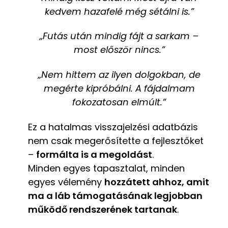
kedvem hazafelé még sétálni is.”
„Futás után mindig fájt a sarkam –
most először nincs.”
„Nem hittem az ilyen dolgokban, de
megérte kipróbálni. A fájdalmam
fokozatosan elmúlt.”
Ez a hatalmas visszajelzési adatbázis
nem csak megerősítette a fejlesztőket
–
formálta is a megoldást
.
Minden egyes tapasztalat, minden
egyes vélemény
hozzátett ahhoz, amit
ma a láb támogatásának legjobban
működő rendszerének tartanak
.