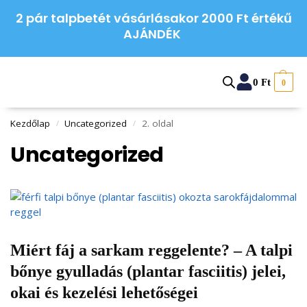
2 pár talpbetét vásárlásakor 2000 Ft értékű
AJÁNDÉK
0
Ft
0
Kezdőlap
Uncategorized
2. oldal
/
/
Uncategorized
Miért fáj a sarkam reggelente? – A talpi
bőnye gyulladás (plantar fasciitis) jelei,
okai és kezelési lehetőségei