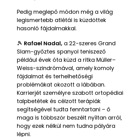
Pedig meglepő módon még a világ
legismertebb atlétái is küzdöttek
hasonló fájdalmakkal.
🎾
Rafael Nadal,
a 22-szeres Grand
Slam-győztes spanyol teniszező
például évek óta küzd a ritka Müller–
Weiss-szindrómával, amely komoly
fájdalmat és terhelhetőségi
problémákat okozott a lábában.
Karrierjét személyre szabott ortopédiai
talpbetétek és célzott terápiák
segítségével tudta fenntartani – ő
maga is többször beszélt nyíltan arról,
hogy ezek nélkül nem tudna pályára
lépni.