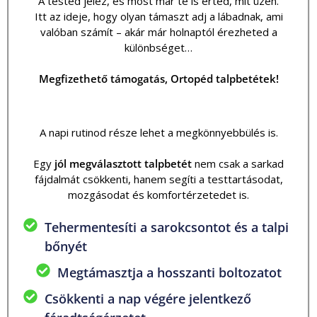
A tested jelez, és most már te is érted, mit üzen.
Itt az ideje, hogy olyan támaszt adj a lábadnak, ami
valóban számít – akár már holnaptól érezheted a
különbséget…
Megfizethető támogatás, Ortopéd talpbetétek!
A napi rutinod része lehet a megkönnyebbülés is.
Egy
jól megválasztott talpbetét
nem csak a sarkad
fájdalmát csökkenti, hanem segíti a testtartásodat,
mozgásodat és komfortérzetedet is.
Tehermentesíti a sarokcsontot és a talpi
bőnyét
Megtámasztja a hosszanti boltozatot
Csökkenti a nap végére jelentkező