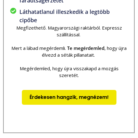
fáradtságérzetet
Láthatatlanul illeszkedik a legtöbb
cipőbe
Megfizethető. Magyarországi raktárból. Expressz
szállítással.
Mert a lábad megérdemli.
Te megérdemled
, hogy újra
élvezd a séták pillanatait.
Megérdemled, hogy újra visszakapd a mozgás
szeretét.
Érdekesen hangzik, megnézem!