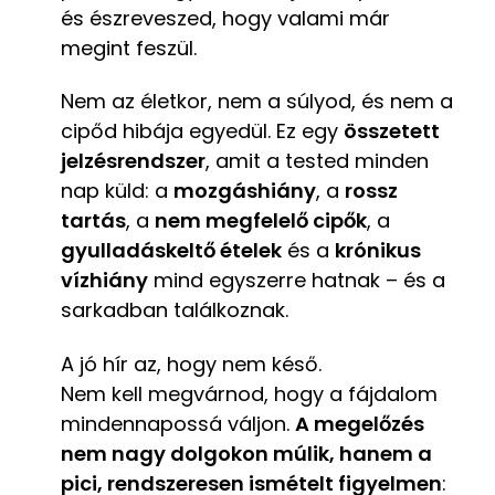
és észreveszed, hogy valami már
megint feszül.
Nem az életkor, nem a súlyod, és nem a
cipőd hibája egyedül. Ez egy
összetett
jelzésrendszer
, amit a tested minden
nap küld: a
mozgáshiány
, a
rossz
tartás
, a
nem megfelelő cipők
, a
gyulladáskeltő ételek
és a
krónikus
vízhiány
mind egyszerre hatnak – és a
sarkadban találkoznak.
A jó hír az, hogy nem késő.
Nem kell megvárnod, hogy a fájdalom
mindennapossá váljon.
A megelőzés
nem nagy dolgokon múlik, hanem a
pici, rendszeresen ismételt figyelmen
: