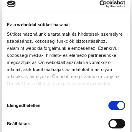
✅
3. Mozgasd át a talpad naponta
Napi 2–3 perc nyújtás, hengerezés vagy
Ez a weboldal sütiket használ
akár egy teniszlabdán görgetés
Sütiket használunk a tartalmak és hirdetések személyre
csodákra képes. A fájdalom
szabásához, közösségi funkciók biztosításához,
megelőzése mindig könnyebb, mint a
valamint weboldalforgalmunk elemzéséhez. Ezenkívül
kezelése.
közösségi média-, hirdető- és elemező partnereinkkel
megosztjuk az Ön weboldalhasználatra vonatkozó
✅
4. Használj célzott támasztást –
adatait, akik kombinálhatják az adatokat más olyan
amikor a cipőd nem segít
adatokkal, amelyeket Ön adott meg számukra vagy az
Ön által használt más szolgáltatásokból gyűjtöttek.
A legtöbb cipő nem nyújt megfelelő
tartást, különösen egész napos állás
H
vagy séta során. Egy jól illeszkedő,
Elengedhetetlen
o
biomechanikailag támogatott talpbetét
z
kíméli a sarkat és segít helyreállítani
z
Beállítások
á
az egyensúlyt
.