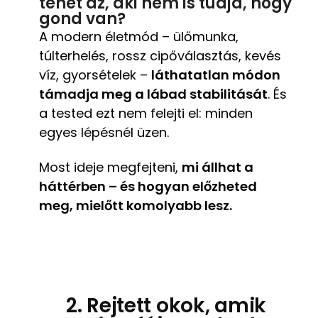
tehet az, aki nem is tudja, hogy
gond van?
A modern életmód – ülőmunka,
túlterhelés, rossz cipőválasztás, kevés
víz, gyorsételek –
láthatatlan módon
támadja meg a lábad stabilitását
. És
a tested ezt nem felejti el: minden
egyes lépésnél üzen.
Most ideje megfejteni,
mi állhat a
háttérben – és hogyan előzheted
meg, mielőtt komolyabb lesz.
2. Rejtett okok, amik