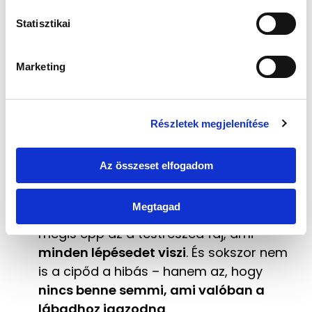
j
💡 A legtöbben akkor jönnek rá,
á
Statisztikai
mennyit számít egy jó betét, amikor
r
végre kipróbálják. Addig viszont évek
u
telhetnek el felesleges fájdalommal.
Marketing
l
á
s
Részletek megjelenítése
k
i
4. Nem mindegy, mire
v
Az összeset elfogadom
lépsz rá – és az sem, mire
á
épül a tested
l
Megtagad
a
A lábad a tested alapja. A nap végére
s
mégis épp az a testrészed fáj, ami
z
minden lépésedet viszi
. És sokszor nem
t
is a cipőd a hibás – hanem az, hogy
á
nincs benne semmi, ami valóban a
s
lábadhoz igazodna
.
a