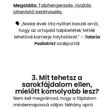
Megoldás:
Talphengerezés, nyújtás,
pihentető betétviselés.
🗣️ „Nadal évek óta nyíltan beszél arról,
hogy az ortopéd talpbetétek tették
lehetővé karrierje folytatását.” –
Talaria
Podiatrist
szakportál
3. Mit tehetsz a
sarokfájdalom ellen,
mielőtt komolyabb lesz?
Nem kell megvárnod, hogy a fájdalom
mindennapossá váljon. Néhány apró