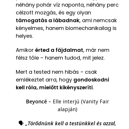
néhány pohár víz naponta, néhány perc
célzott mozgás, és egy olyan
támogatás a lábadnak
, ami nemcsak
kényelmes, hanem biomechanikailag is
helyes.
Amikor
érted a fájdalmat
, már nem
félsz tőle – hanem tudod, mit jelez.
Mert a tested nem hibás – csak
emlékeztet arra, hogy
gondoskodni
kell róla, mielőtt kikényszeríti
.
Beyoncé
– Elle interjú (Vanity Fair
alapján)
🗣️
„Törődnünk kell a testünkkel és azzal,