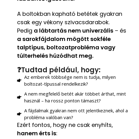
A boltokban kapható betétek gyakran
csak egy vékony szivacsdarabok.
Pedig
a lábtartás nem univerzális
– és
a sarokfájdalom mögött sokféle
talptípus, boltozatprobléma vagy
túlterhelés húzódhat meg.
❓Tudtad például, hogy:
Az emberek többsége nem is tudja, milyen
boltozat-típussal rendelkezik?
A nem megfelelő betét akár többet árthat, mint
használ – ha rossz ponton támaszt?
A fájdalmak gyakran nem ott jelentkeznek, ahol a
probléma valóban van?
Ezért fontos, hogy ne csak enyhíts,
hanem érts is
: