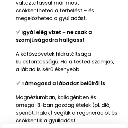
változtatással már most
csökkentheted a terhelést – és
megelőzheted a gyulladást.
✅
Igyál elég vizet – ne csak a
szomjúságodra hallgass!
A kötőszövetek hidratáltsága
kulcsfontosságú. Ha a tested szomjas,
a lábad is sérülékenyebb.
✅
Támogasd a lábadat belülről is
Magnéziumban, kollagénben és
omega-3-ban gazdag ételek (pl. dió,
spenót, halak) segítik a regenerációt és
csökkentik a gyulladást.