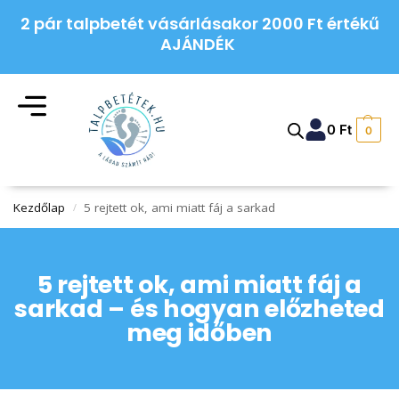
2 pár talpbetét vásárlásakor 2000 Ft értékű
AJÁNDÉK
0
Ft
0
Kezdőlap
5 rejtett ok, ami miatt fáj a sarkad
/
5 rejtett ok, ami miatt fáj a
sarkad – és hogyan előzheted
meg időben