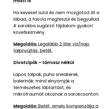
miatt is
Ha keveset iszol és nem mozgatod át a
lábad, a fascia megfeszül és begyullad.
A sarokba sugárzó fájdalom gyakori
következmény.
Megoldás:
Legalább 2 liter víz/nap,
talpnyújtás, betét.
Divatcipők – támasz nélkül
Lapos talpak, puha sneakerek,
balerinák: mind elnyomják a
természetes lábtartást, és
mikrotraumát okoznak a sarokcsonton.
Megoldás:
Betét, amely kompenzálja a