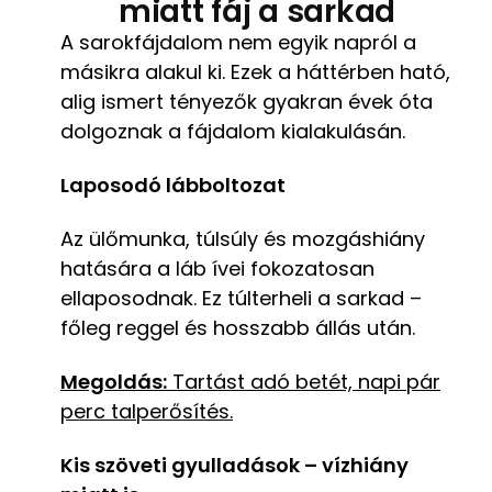
miatt fáj a sarkad
A sarokfájdalom nem egyik napról a
másikra alakul ki. Ezek a háttérben ható,
alig ismert tényezők gyakran évek óta
dolgoznak a fájdalom kialakulásán.
Laposodó lábboltozat
Az ülőmunka, túlsúly és mozgáshiány
hatására a láb ívei fokozatosan
ellaposodnak. Ez túlterheli a sarkad –
főleg reggel és hosszabb állás után.
Megoldás:
Tartást adó betét, napi pár
perc talperősítés.
Kis szöveti gyulladások – vízhiány