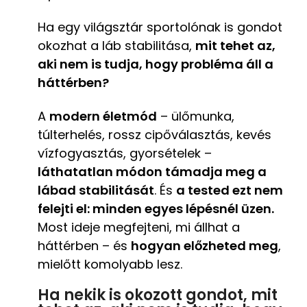
Ha egy világsztár sportolónak is gondot
okozhat a láb stabilitása,
mit tehet az,
aki nem is tudja, hogy probléma áll a
háttérben?
A
modern életmód
– ülőmunka,
túlterhelés, rossz cipőválasztás, kevés
vízfogyasztás, gyorsételek –
láthatatlan módon támadja meg a
lábad stabilitását
. És
a tested ezt nem
felejti el: minden egyes lépésnél üzen.
Most ideje megfejteni, mi állhat a
háttérben – és
hogyan előzheted meg
,
mielőtt komolyabb lesz.
Ha nekik is okozott gondot, mit