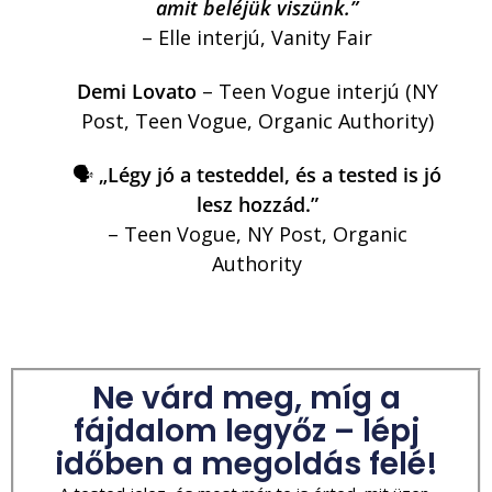
amit beléjük viszünk.”
– Elle interjú, Vanity Fair
Demi Lovato
– Teen Vogue interjú (NY
Post, Teen Vogue, Organic Authority)
🗣️
„Légy jó a testeddel, és a tested is jó
lesz hozzád.”
– Teen Vogue, NY Post, Organic
Authority
Ne várd meg, míg a
fájdalom legyőz – lépj
időben a megoldás felé!