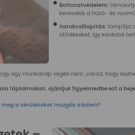
Boltozatvédelem:
támasztja
kevesebb a húzó- és nyomó
Sarokcsillapítás:
tompítja a
ütődéseket, így kevésbé terhe
 hogy egy munkanap végén nem „várod, hogy leülh
nló fájdalmakat, ajánljuk figyelmedbe ezt a beje
d meg a sérüléseket mozgás közben?
zetek –