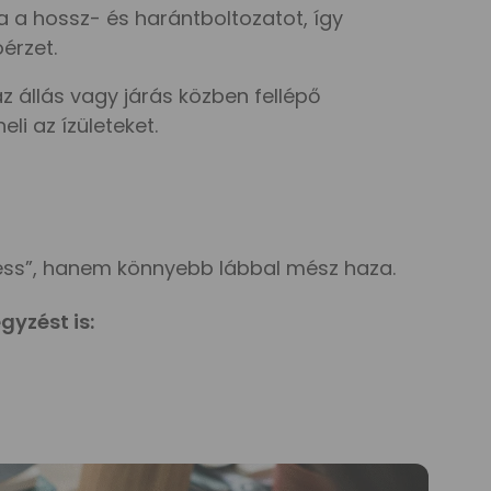
 a hossz- és harántboltozatot, így
érzet.
z állás vagy járás közben fellépő
li az ízületeket.
ess”, hanem könnyebb lábbal mész haza.
gyzést is: