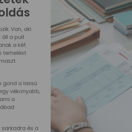
oldás
ik. Van, aki
áll a pult
anak a két
ó terhelést
ámaszt
b gond a lassú
 egy vékonyabb,
 ami a
 lábad
 sarkadra és a