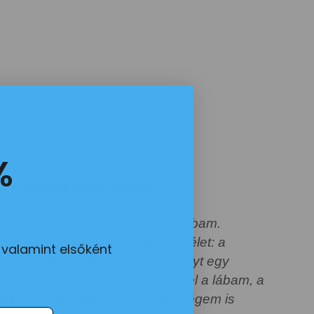
%
ka tapasztalata
 szólva mindkettő megviselte a lábam.
. Pedig otthon sem áll meg az élet: a
 valamint elsőként
jak ezekből. Végül adtam egy esélyt egy
 a különbséget: kevésbé fáradt el a lábam, a
aládra, sportolásra. Még a feleségem is