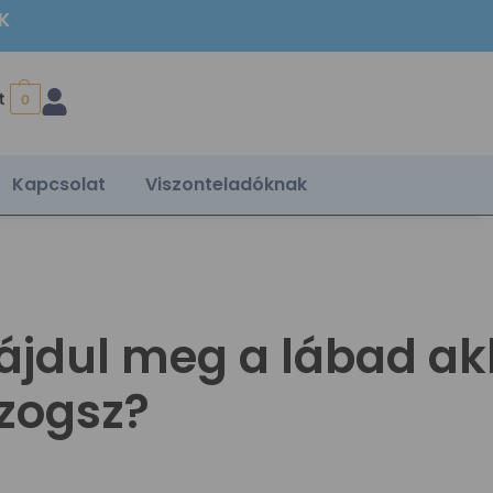
ÉK
t
0
Kapcsolat
Viszonteladóknak
fájdul meg a lábad akk
zogsz?