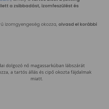
lett a zsibbadást, izomfeszülést és
erű izomgyengeség okozza,
olvasd el korábbi