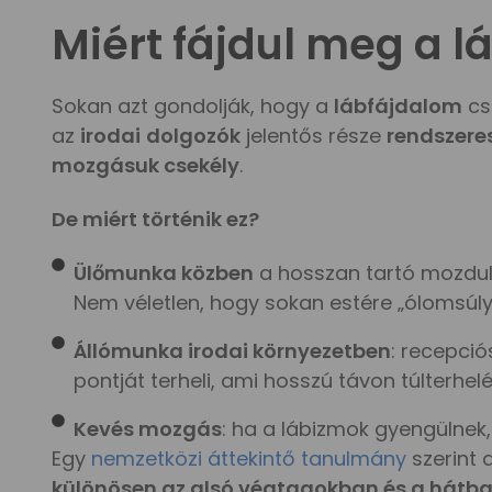
Miért fájdul meg a l
Sokan azt gondolják, hogy a
lábfájdalom
cs
az
irodai
dolgozók
jelentős része
rendszere
mozgásuk csekély
.
De miért történik ez?
Ülőmunka közben
a hosszan tartó mozdulat
Nem véletlen, hogy sokan estére „ólomsúlyú
Állómunka irodai környezetben
: recepció
pontját terheli, ami hosszú távon túlterhelé
Kevés mozgás
: ha a lábizmok gyengülnek,
Egy
nemzetközi áttekintő tanulmány
szerint 
különösen az alsó végtagokban és a hátb