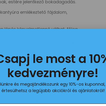
ábak, estére jelentkező bokadagadás.
rkantyúra emlékeztető fájdalom,
 lépés kényelmetlenné válhat, főleg
hogy több támasztékra van szüksége.
Csapj le most a 10
árad, de a család hív – egy apu
kedvezményre!
on, hol pedig órákig ülök a gép előtt – és őszintén
 lépés kényelmetlen, és alig várom, hogy hazaérjek
evelünkre és megajándékozunk egy 10%-os kuponnal,
m akartam, hogy az állandó lábfájdalom miatt kimarad
értesülhetsz a legújabb akciókról és ajánlatokról!
llómunkához ajánlottak. Már az első hetekben éreztem
r jobban bírom a napot, és este is van energiám a cs