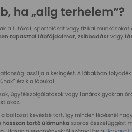
áb, ha „alig terhelem”?
ak a futókat, sportolókat vagy fizikai munkásokat 
sen
tapasztal
lábfájdalmat
,
zsibbadást
vagy
fá
lanság lassítja a keringést. A lábakban folyadék g
nak” érzik a lábukat.
sok, ügyfélszolgálatosok vagy tanárok gyakran órák
st okoz.
 a boltozat kevésbé tart, így minden lépésnél nagy
a
hosszan tartó ülőmunka
szoros összefüggést m
an
. Hasonló eredményekről számol be a
Harvard H