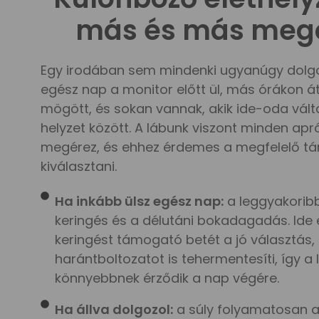
más és más meg
Egy irodában sem mindenki ugyanúgy dolgoz
egész nap a monitor előtt ül, más órákon át 
mögött, és sokan vannak, akik ide-oda vált
helyzet között. A lábunk viszont minden apr
megérez, és ehhez érdemes a megfelelő t
kiválasztani.
Ha inkább ülsz egész nap:
a leggyakorib
keringés és a délutáni bokadagadás. Ide
keringést támogató betét a jó választás,
harántboltozatot is tehermentesíti, így a
könnyebbnek érződik a nap végére.
Ha állva dolgozol:
a súly folyamatosan a