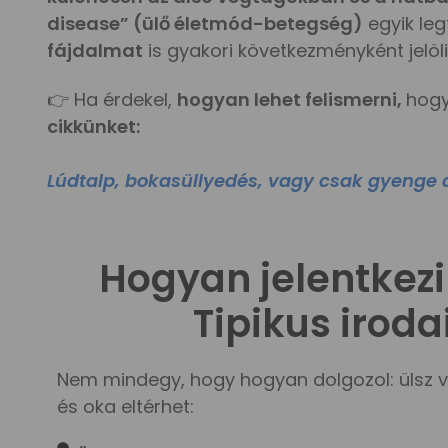
disease” (ülő életmód-betegség)
egyik leg
fájdalmat
is gyakori következményként jelöl
👉 Ha érdekel,
hogyan lehet felismerni,
hog
cikkünket:
Lúdtalp, bokasüllyedés, vagy csak gyenge a
Hogyan jelentkezi
Tipikus irod
Nem mindegy, hogy hogyan dolgozol: ülsz v
és oka eltérhet: