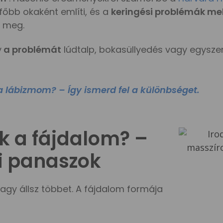
főbb okaként említi, és a
keringési problémák mel
i meg.
y
a problémát
lúdtalp, bokasüllyedés vagy egysz
 lábizmom? – Így ismerd fel a különbséget.
k a fájdalom? –
ai panaszok
agy állsz többet. A fájdalom formája