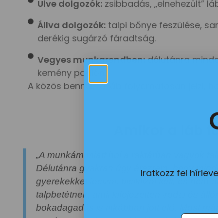
Ülve dolgozók:
zsibbadás, „elnehezült” l
Állva dolgozók:
talpi bőnye feszülése, sa
derékig sugárzó fáradtság.
Vegyes munkarendben:
délutánra minden
kemény padlón.
A közös bennük: a láb folyamatosan jelzi, 
Amikor a láb f
„A munkám miatt hol a raktárban vagyok talp
Délutánra gyakran úgy éreztem, hogy minden
Iratkozz fel hírl
gyerekekkel focizni, biciklizni kell, és ne
talpbetétnek, amit kifejezetten irodai és á
bokadagadás is ritkábban jött elő. Most má