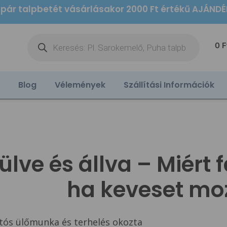
 pár talpbetét vásárlásakor 2000 Ft értékű AJÁND
0
F
Blog
Vélemények
Szállítási Információk
lve és állva – Miért 
ha keveset mo