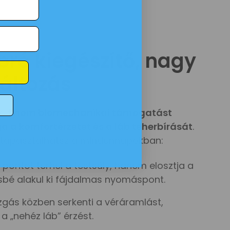
pró kiegészítő, nagy
áltozás
de
finom biomechanikai támogatást
ja a komfortérzetet és a láb teherbírását
.
 tapasztalhatsz a mindennapokban:
ontot terhel a testsúly, hanem elosztja a
vésbé alakul ki fájdalmas nyomáspont.
ás közben serkenti a véráramlást,
a „nehéz láb” érzést.