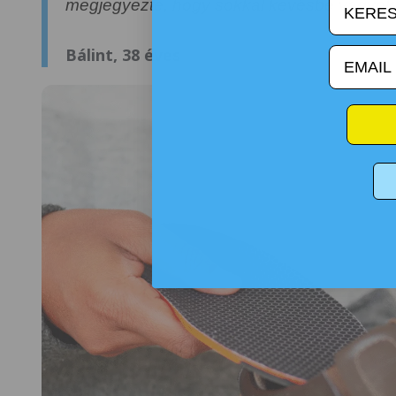
megjegyezte, hogy sokkal kevésbé vagyok 
email
Bálint, 38 éves