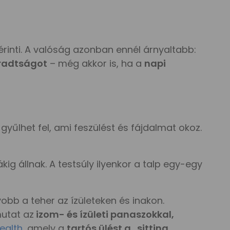
érinti. A valóság azonban ennél árnyaltabb:
radtságot
– még akkor is, ha a
napi
yűlhet fel, ami feszülést és fájdalmat okoz.
ig állnak. A testsúly ilyenkor a talp egy-egy
obb a teher az ízületeken és inakon.
utat az
izom- és ízületi panaszokkal,
ealth
, amely a
tartós ülést a „sitting