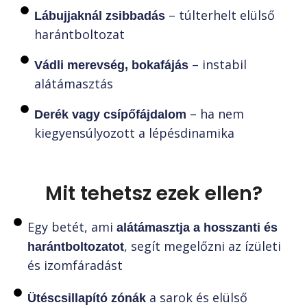
– túlterhelt elülső
Lábujjaknál zsibbadás
harántboltozat
– instabil
Vádli merevség, bokafájás
alátámasztás
– ha nem
Derék vagy csípőfájdalom
kiegyensúlyozott a lépésdinamika
Mit tehetsz ezek ellen?
Egy betét, ami
alátámasztja a hosszanti és
, segít megelőzni az ízületi
harántboltozatot
és izomfáradást
a sarok és elülső
Ütéscsillapító zónák