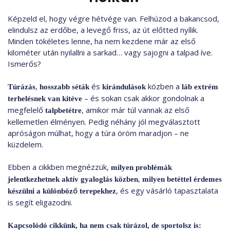
Képzeld el, hogy végre hétvége van. Felhúzod a bakancsod,
elindulsz az erdőbe, a levegő friss, az út előtted nyílik.
Minden tökéletes lenne, ha nem kezdene már az első
kilométer után nyilallni a sarkad… vagy sajogni a talpad íve.
Ismerős?
,
és
közben a
Túrázás
hosszabb séták
kirándulások
láb extrém
– és sokan csak akkor gondolnak a
terhelésnek van kitéve
megfelelő
, amikor már túl vannak az első
talpbetétre
kellemetlen élményen. Pedig néhány jól megválasztott
apróságon múlhat, hogy a túra öröm maradjon – ne
küzdelem.
Ebben a cikkben megnézzük,
milyen problémák
,
jelentkezhetnek aktív gyaloglás közben
milyen betéttel érdemes
, és egy vásárló tapasztalata
készülni a különböző terepekhez
is segít eligazodni.
Kapcsolódó cikkünk, ha nem csak túrázol, de sportolsz is: