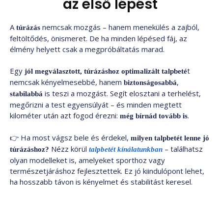
az első lépést
A
nemcsak mozgás – hanem menekülés a zajból,
túrázás
feltöltődés, önismeret. De ha minden lépésed fáj, az
élmény helyett csak a megpróbáltatás marad.
Egy
t
jól megválasztott, túrázáshoz optimalizált talpbeté
nemcsak kényelmesebbé, hanem
,
biztonságosabbá
is teszi a mozgást. Segít elosztani a terhelést,
stabilabbá
megőrizni a test egyensúlyát – és minden megtett
kilométer után azt fogod érezni:
.
még bírnád tovább is
👉 Ha most vágsz bele és érdekel,
milyen talpbetét lenne jó
Nézz körül
– találhatsz
túrázáshoz?
talpbetét kínálatunkban
olyan modelleket is, amelyeket sporthoz vagy
természetjáráshoz fejlesztettek. Ez jó kiindulópont lehet,
ha hosszabb távon is kényelmet és stabilitást keresel.