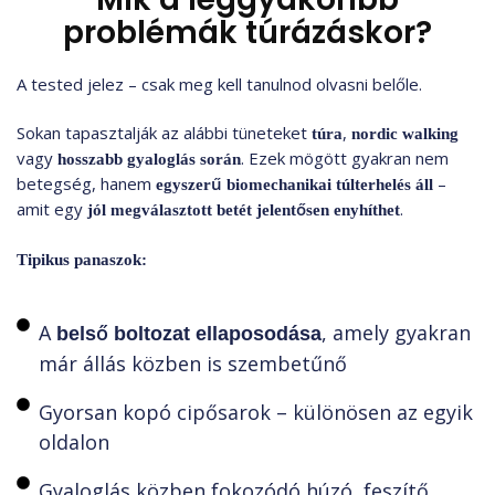
problémák túrázáskor?
A tested jelez – csak meg kell tanulnod olvasni belőle.
Sokan tapasztalják az alábbi tüneteket
,
túra
nordic walking
vagy
. Ezek mögött gyakran nem
hosszabb gyaloglás során
betegség, hanem
–
egyszerű biomechanikai túlterhelés áll
amit egy
.
jól megválasztott betét jelentősen enyhíthet
Tipikus panaszok:
A
, amely gyakran
belső boltozat ellaposodása
már állás közben is szembetűnő
Gyorsan kopó cipősarok – különösen az egyik
oldalon
Gyaloglás közben fokozódó húzó, feszítő