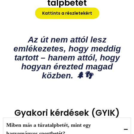
talpbetét
Kattints a részletekért
Az út nem attól lesz
emlékezetes, hogy meddig
tartott – hanem attól, hogy
hogyan érezted magad
közben. 🌲👣
Gyakori kérdések (GYIK)
Miben más a túratalpbetét, mint egy
hagyományos sportbetét?