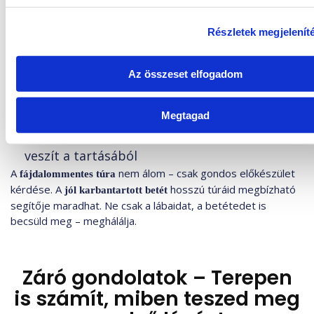
s
Használat után
vedd ki a cipőből, szellőztesd
Részletek megjelenít
k
i
Hetente
, majd
töröld át nedves ruhával
v
szobahőmérsékleten szárítsd
Az összeset elfogadom
á
l
, ne áztasd!
Ne mosd gépben
Megtagad
a
s
, ha elhasználódott vagy
Cseréld 6–12 havonta
z
veszít a tartásából
t
A
nem álom – csak gondos előkészület
fájdalommentes túra
á
kérdése. A
hosszú túráid megbízható
jól karbantartott betét
s
segítője maradhat. Ne csak a lábaidat, a betétedet is
a
becsüld meg – meghálálja.
Záró gondolatok – Terepen
is számít, miben teszed meg