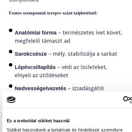
Fontos szempontok terepre szánt talpbetétnél:
– természetes ívet követ,
Anatómiai forma
megfelelő támaszt ad
– mély, stabilizálja a sarkat
Sarokcsésze
– védi az ízületeket,
Lépéscsillapítás
elnyeli az ütődéseket
– izzadásgátló
Nedvességelvezetés
tulajdonság nyári túrákhoz
– stabilitás, elmozdulás
Méretpontosság
és gyűrődés nélkül
Ez a weboldal sütiket használ
👉
a
Ne feledd:
talpbetét túracipőbe nem extra, hanem
Sütiket használunk a tartalmak és hirdetések személyre
– ha azt szeretnéd, hogy a