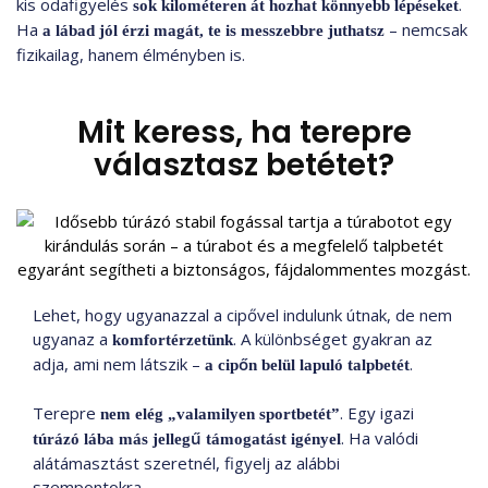
kis odafigyelés
.
sok kilométeren át hozhat könnyebb lépéseket
Ha
– nemcsak
a lábad jól érzi magát, te is messzebbre juthatsz
fizikailag, hanem élményben is.
Mit keress, ha terepre
választasz betétet?
Lehet, hogy ugyanazzal a cipővel indulunk útnak, de nem
ugyanaz a
. A különbséget gyakran az
komfortérzetünk
adja, ami nem látszik –
.
a cipőn belül lapuló talpbetét
Terepre
. Egy igazi
nem elég „valamilyen sportbetét”
. Ha valódi
túrázó lába más jellegű támogatást igényel
alátámasztást szeretnél, figyelj az alábbi
szempontokra.