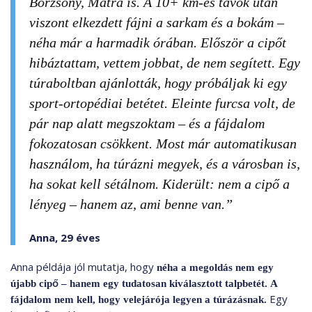
Börzsöny, Mátra is. A 10+ km-es távok után
viszont elkezdett fájni a sarkam és a bokám –
néha már a harmadik órában. Először a cipőt
hibáztattam, vettem jobbat, de nem segített. Egy
túraboltban ajánlották, hogy próbáljak ki egy
sport-ortopédiai betétet. Eleinte furcsa volt, de
pár nap alatt megszoktam – és a fájdalom
fokozatosan csökkent. Most már automatikusan
használom, ha túrázni megyek, és a városban is,
ha sokat kell sétálnom. Kiderült: nem a cipő a
lényeg – hanem az, ami benne van.”
Anna, 29 éves
Anna példája jól mutatja, hogy
néha a megoldás nem egy
újabb cipő – hanem egy tudatosan kiválasztott talpbetét.
A
Egy
fájdalom nem kell, hogy velejárója legyen a túrázásnak.