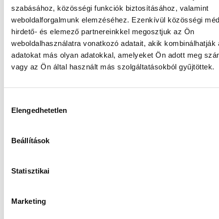
tudatos választás
túra közbeni
szabásához, közösségi funkciók biztosításához, valamint
ne legyen része a programnak. A cél nem az,
lábfájás
weboldalforgalmunk elemzéséhez. Ezenkívül közösségi méd
hogy minden túra után új lábat akarj – hanem hogy azt
hirdető- és elemező partnereinkkel megosztjuk az Ön
érezd:
.
akár még tovább is mehetnél
weboldalhasználatra vonatkozó adatait, akik kombinálhatják
adatokat más olyan adatokkal, amelyeket Ön adott meg sz
vagy az Ön által használt más szolgáltatásokból gyűjtöttek.
Tippek a használathoz és
ápoláshoz
H
Elengedhetetlen
o
z
A
nem örök életű – ha szeretnéd, hogy hosszú
talpbetét
z
távon is segítsen, fontos a
. A
is dolgozik:
gondoskodás
betét
Beállítások
á
nedvesség, por, izzadás – ezek mind hatnak rá.
j
A talpbetét nem egyszeri befektetés – hanem egy társ az
á
Statisztikai
utadon. Ha jól bánsz vele, hűségesen szolgál.
r
u
Marketing
Így őrizd meg az állapotát:
l
á