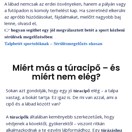
A lábad nemcsak az erdei ösvényeken, hanem a pályán vagy
a futópadon is komoly terhelést kap. Ha szeretnéd elkerülni
az apróbb húzódásokat, fájdalmakat, mielőtt nagyobb baj
lenne, olvasd el,
👉
hogyan segíthet egy jól megválasztott betét a sport közbeni
:
sérülések megelőzésében
Talpbetét sportolóknak – Sérülésmegelőzés okosan
Miért más a túracipő – és
miért nem elég?
Sokan azt gondolják, hogy egy jó
elég – a talpa
túracipő
vastag, a bokát tartja. Ez igaz is. De mi van azzal, ami a
cipő és a lábad között van?
A
általában keményebb szerkezetűek, hogy
túracipők
védjenek a kövektől, gyökerektől – viszont ritkán
alkalmazkodnak a te egyéni lábformádhoz. Egy
túrázáshoz