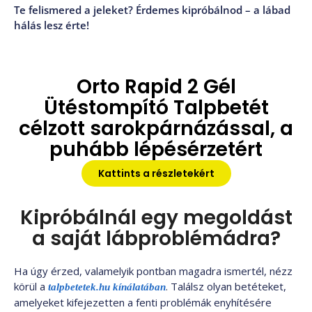
Te felismered a jeleket? Érdemes kipróbálnod – a lábad
hálás lesz érte!
Orto Rapid 2 Gél
Ütéstompító Talpbetét
célzott sarokpárnázással, a
puhább lépésérzetért
Kattints a részletekért
Kipróbálnál egy megoldást
a saját lábproblémádra?
Ha úgy érzed, valamelyik pontban magadra ismertél, nézz
körül a
. Találsz olyan betéteket,
talpbetetek.hu kínálatában
amelyeket kifejezetten a fenti problémák enyhítésére