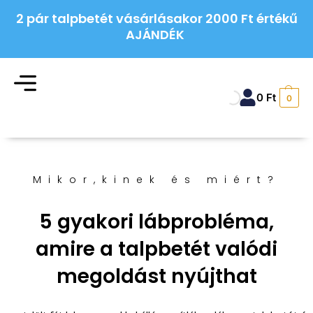
2 pár talpbetét vásárlásakor 2000 Ft értékű
AJÁNDÉK
0
Ft
0
Mikor,kinek és miért?
5 gyakori lábprobléma,
amire a talpbetét valódi
megoldást nyújthat