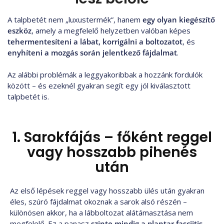
A talpbetét nem „luxustermék”, hanem
egy olyan kiegészítő
eszköz
, amely a megfelelő helyzetben valóban képes
tehermentesíteni a lábat, korrigálni a boltozatot
, és
enyhíteni a mozgás során jelentkező fájdalmat
.
Az alábbi problémák a leggyakoribbak a hozzánk fordulók
között – és ezeknél gyakran segít egy jól kiválasztott
talpbetét is.
1. Sarokfájás – főként reggel
vagy hosszabb pihenés
után
Az első lépések reggel vagy hosszabb ülés után gyakran
éles, szúró fájdalmat okoznak a sarok alsó részén –
különösen akkor, ha a lábboltozat alátámasztása nem
megfelelő. Ez a panasz
szinte mindig a plantar fasciitis
,