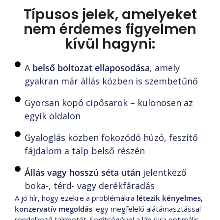
Típusos jelek, amelyeket
nem érdemes figyelmen
kívül hagyni:
A
belső boltozat ellaposodása
, amely
gyakran már állás közben is szembetűnő
Gyorsan kopó cipősarok – különösen az
egyik oldalon
Gyaloglás közben fokozódó húzó, feszítő
fájdalom a talp belső részén
Állás vagy hosszú séta után
jelentkező
boka-, térd- vagy derékfáradás
A jó hír, hogy ezekre a problémákra
létezik kényelmes,
konzervatív megoldás
: egy megfelelő alátámasztással
rendelkező talpbetét. Segítségével a láb újra optimális