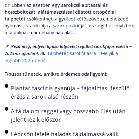
👉 Ebben az esetben egy
sarokcsillapítással és
hosszboltozati alátámasztással ellátott ortopédiai
talpbetét
csökkentheti a gyulladt kötőszövetre nehezedő
nyomást, stabilizálja a sarok pozícióját, és segíthet enyhíteni
a fájdalmat már néhány nap alatt.
📌
Nézd meg, milyen típusú talpbetét segíthet sarokfájás esetén –
Talpbetét sarokfájásra – Melyik a
2025-ös ajánlónk itt:
legjobb 2025‑ben?
Típusos tünetek, amikre érdemes odafigyelni:
Plantar fasciitis gyanúja – fájdalmas, feszülő
érzés a sarok alsó részén
A fájdalom reggel vagy hosszabb ülés után
jelentkezik először
Lépcsőn lefelé haladás fájdalmassá válik