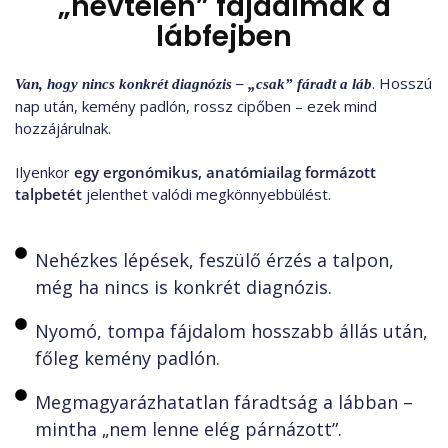
„névtelen” fájdalmak a
lábfejben
. Hosszú
Van, hogy nincs konkrét diagnózis – „csak” fáradt a láb
nap után, kemény padlón, rossz cipőben – ezek mind
hozzájárulnak.
Ilyenkor
egy ergonómikus, anatómiailag formázott
talpbetét
jelenthet valódi megkönnyebbülést.
Nehézkes lépések, feszülő érzés a talpon,
még ha nincs is konkrét diagnózis.
Nyomó, tompa fájdalom hosszabb állás után,
főleg kemény padlón.
Megmagyarázhatatlan fáradtság a lábban –
mintha „nem lenne elég párnázott”.