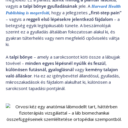
vagyis
a talpi bőnye gyulladásának
jele. A
Harvard Health
, hogy a jellegzetes
„first-step pain”
Publishing is megerősíti
– vagyis a
reggeli első lépésekre jelentkező fájdalom
– a
betegség egyik legtipikusabb tünete. A beszámolójuk
szerint ez a gyulladás általában fokozatosan alakul ki, és
gyakran túlterhelés vagy nem megfelelő cipőviselés váltja
ki.
A
talpi bőnye
– amely a sarokcsontot köti össze a lábujjak
tövével –
minden egyes lépésnél nyúlik és feszül
,
különösen futásnál, gyaloglásnál
vagy
kemény talajon
való álláskor
. Ha ez az igénybevétel állandósul, gyulladás,
mikroszakadások és fájdalom alakulhat ki, különösen a
sarokcsont tapadási pontjánál.