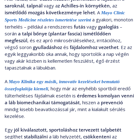
saroknál
,
talpnál
vagy a
z Achilles-ín környékén
, az
ismétlődő mozgás következménye lehet
. A
Mayo Clinic
a gyakori, monoton
Sports Medicine részletes ismertetése szerint
terhelés – például a rendszeres
futás
vagy
gyaloglás
–
során
a talpi bőnye (plantar fascia)
ismétlődően
megfeszül
, és ez apró mikrosérülésekhez, irritációhoz,
végső soron
gyulladáshoz
és
fájdalomhoz
vezethet
. Ez az
egyik leggyakoribb oka annak, hogy sportolók a nap végén
vagy akár közben is kellemetlen feszülést, égő érzést
tapasztalnak a lábukban.
A
Mayo Klinika egy másik, innovatív kezeléseket bemutató
, hogy már az enyhébb sportból eredő
összefoglalója kiemeli
túlterheléses fájdalmak esetén is
érdemes komolyan venni
a láb biomechanikai támogatását
, hiszen a
prevenció
mindig kisebb beavatkozással jár, mint a kialakult sérülés
kezelése.
Egy
jól kiválasztott, sportoláshoz tervezett talpbetét
segíthet
stabilizálni
a láb helyzetét,
csökkenteni
az