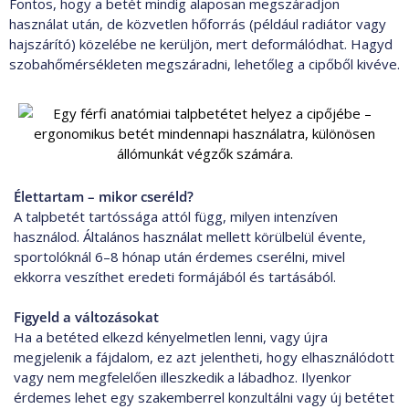
Fontos, hogy a betét mindig alaposan megszáradjon
használat után, de közvetlen hőforrás (például radiátor vagy
hajszárító) közelébe ne kerüljön, mert deformálódhat. Hagyd
szobahőmérsékleten megszáradni, lehetőleg a cipőből kivéve.
Élettartam – mikor cseréld?
A talpbetét tartóssága attól függ, milyen intenzíven
használod. Általános használat mellett körülbelül évente,
sportolóknál 6–8 hónap után érdemes cserélni, mivel
ekkorra veszíthet eredeti formájából és tartásából.
Figyeld a változásokat
Ha a betéted elkezd kényelmetlen lenni, vagy újra
megjelenik a fájdalom, ez azt jelentheti, hogy elhasználódott
vagy nem megfelelően illeszkedik a lábadhoz. Ilyenkor
érdemes lehet egy szakemberrel konzultálni vagy új betétet