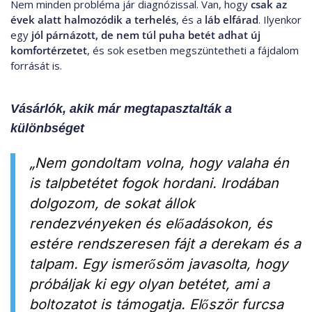
Nem minden probléma jár diagnózissal. Van, hogy
csak az
évek alatt halmozódik a terhelés
, és a
láb elfárad
. Ilyenkor
egy
jól párnázott, de nem túl puha betét adhat új
komfortérzetet
, és sok esetben megszüntetheti a fájdalom
forrását is.
Vásárlók, akik már megtapasztalták a
különbséget
„Nem gondoltam volna, hogy valaha én
is talpbetétet fogok hordani. Irodában
dolgozom, de sokat állok
rendezvényeken és előadásokon, és
estére rendszeresen fájt a derekam és a
talpam. Egy ismerősöm javasolta, hogy
próbáljak ki egy olyan betétet, ami a
boltozatot is támogatja. Először furcsa