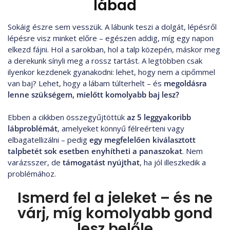
lábad
Sokáig észre sem vesszük. A lábunk teszi a dolgát, lépésről
lépésre visz minket előre – egészen addig, míg egy napon
elkezd fájni. Hol a sarokban, hol a talp közepén, máskor meg
a derekunk sínyli meg a rossz tartást. A legtöbben csak
ilyenkor kezdenek gyanakodni: lehet, hogy nem a cipőmmel
van baj? Lehet, hogy a lábam túlterhelt – és
megoldásra
lenne szükségem, mielőtt komolyabb baj lesz?
Ebben a cikkben összegyűjtöttük
az 5 leggyakoribb
lábproblémát
, amelyeket könnyű félreérteni vagy
elbagatellizálni – pedig
egy megfelelően kiválasztott
talpbetét sok esetben enyhítheti a panaszokat
. Nem
varázsszer, de
támogatást nyújthat
, ha jól illeszkedik a
problémához.
Ismerd fel a jeleket – és ne
várj, míg komolyabb gond
lesz belőle