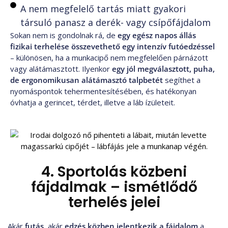
A nem megfelelő tartás miatt gyakori
társuló panasz a derék- vagy csípőfájdalom
Sokan nem is gondolnak rá, de
egy egész napos állás
fizikai terhelése összevethető egy intenzív futóedzéssel
– különösen, ha a munkacipő nem megfelelően párnázott
vagy alátámasztott. Ilyenkor
egy jól megválasztott, puha,
de ergonomikusan alátámasztó talpbetét
segíthet a
nyomáspontok tehermentesítésében, és hatékonyan
óvhatja a gerincet, térdet, illetve a láb ízületeit.
4. Sportolás közbeni
fájdalmak – ismétlődő
terhelés jelei
Akár
futás
, akár
edzés
közben jelentkezik a fájdalom
a