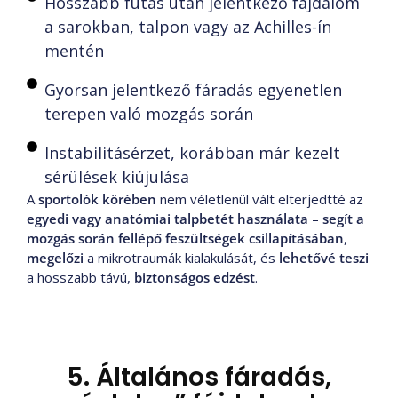
Hosszabb futás után jelentkező fájdalom
a sarokban, talpon vagy az Achilles-ín
mentén
Gyorsan jelentkező fáradás egyenetlen
terepen való mozgás során
Instabilitásérzet, korábban már kezelt
sérülések kiújulása
A
sportolók körében
nem véletlenül vált elterjedtté az
egyedi vagy anatómiai talpbetét használata
–
segít a
mozgás során fellépő feszültségek csillapításában
,
megelőzi
a mikrotraumák kialakulását, és
lehetővé
teszi
a hosszabb távú,
biztonságos edzést
.
5. Általános fáradás,