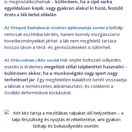
is megmutatkozhatnak –
különösen, ha a cipő sarka
egyoldalúan kopik
,
vagy gyakran alakul ki húzó, feszülő
érzés a láb belső oldalán
.
Az
a lúdtalp
Ortopéd Ambulancia részletes tájékoztatója szerint
nemcsak esztétikai kérdés, hanem komoly mozgásszervi
következményekkel járhat: a láb nem megfelelő tartása
hosszú távon a térd- és gerincízületeket is túlterheli.
Az
már enyhe boltozati süllyedés
Ortócentrum cikke szerint
esetén is érdemes
megelőző céllal talpbetétet használni
–
különösen akkor, ha a munkavégzés vagy sport nagy
terheléssel jár
. Egy megfelelően kialakított betét visszaadja
a lábnak a természetes alátámasztást, és csökkenti a
további deformitások kockázatát.