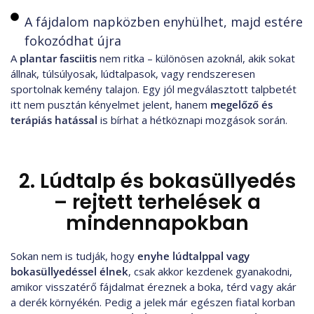
A fájdalom napközben enyhülhet, majd estére
fokozódhat újra
A
plantar fasciitis
nem ritka – különösen azoknál, akik sokat
állnak, túlsúlyosak, lúdtalpasok, vagy rendszeresen
sportolnak kemény talajon. Egy jól megválasztott talpbetét
itt nem pusztán kényelmet jelent, hanem
megelőző és
terápiás hatással
is bírhat a hétköznapi mozgások során.
2. Lúdtalp és bokasüllyedés
– rejtett terhelések a
mindennapokban
Sokan nem is tudják, hogy
enyhe lúdtalppal vagy
bokasüllyedéssel élnek
, csak akkor kezdenek gyanakodni,
amikor visszatérő fájdalmat éreznek a boka, térd vagy akár
a derék környékén. Pedig a jelek már egészen fiatal korban