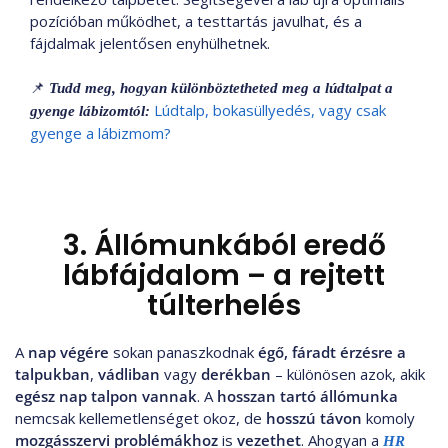
pozícióban működhet, a testtartás javulhat, és a
fájdalmak jelentősen enyhülhetnek.
📌
Tudd meg, hogyan különböztetheted meg a lúdtalpat a
Lúdtalp, bokasüllyedés, vagy csak
gyenge lábizomtól:
gyenge a lábizmom?
3. Állómunkából eredő
lábfájdalom – a rejtett
túlterhelés
A
nap végére
sokan panaszkodnak
égő, fáradt érzésre a
talpukban
,
vádliban
vagy
derékban
– különösen azok, akik
egész nap talpon vannak
. A
hosszan tartó állómunka
nemcsak kellemetlenséget okoz, de
hosszú távon
komoly
mozgásszervi problémákhoz
is
vezethet
. Ahogyan a
HR