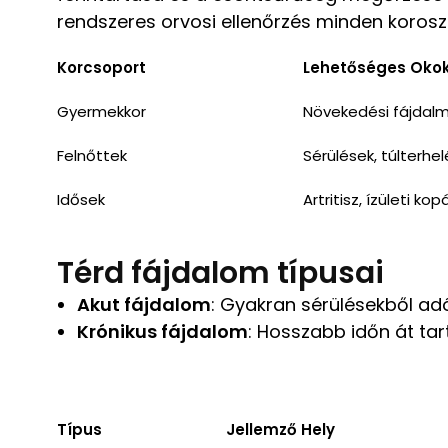
rendszeres orvosi ellenőrzés minden koro
Korcsoport
Lehetőséges Oko
Gyermekkor
Növekedési fájdalm
Felnőttek
Sérülések, túlterhel
Idősek
Artritisz, ízületi kop
Térd fájdalom típusai
Akut fájdalom
: Gyakran sérülésekből adó
Krónikus fájdalom
: Hosszabb időn át tar
Típus
Jellemző Hely