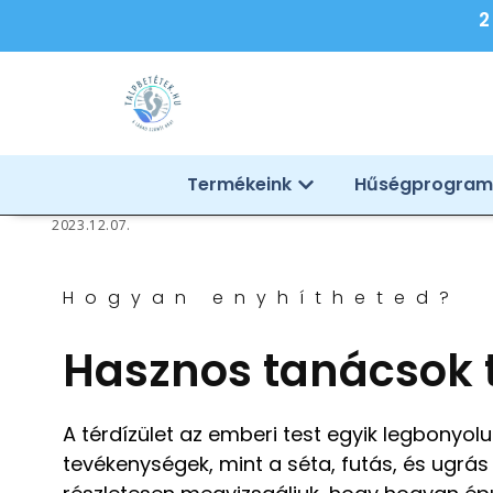
2
Termékeink
Hűségprogram
2023.12.07.
Hogyan enyhítheted?
Hasznos tanácsok t
A térdízület az emberi test egyik legbonyol
tevékenységek, mint a séta, futás, és ugrás