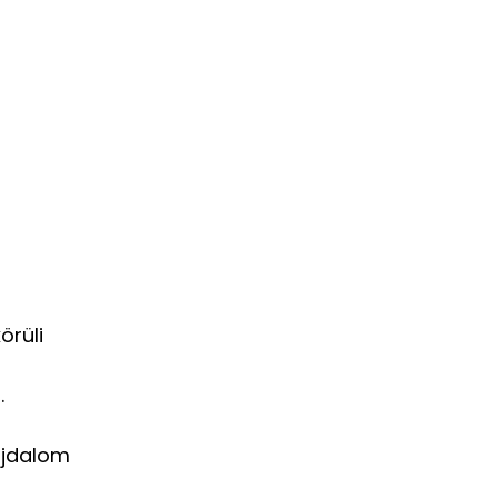
örüli
.
ájdalom