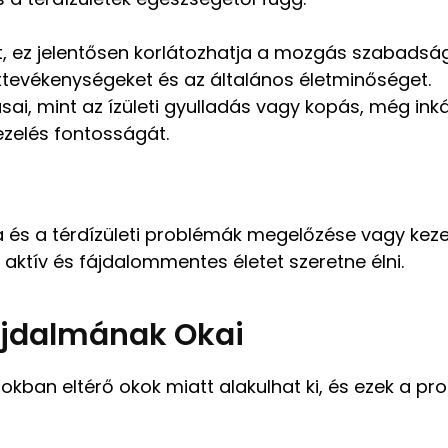
lt, ez jelentősen korlátozhatja a mozgás szabadsá
ttevékenységeket és az általános életminőséget.
sai, mint az ízületi gyulladás vagy kopás, még in
ezelés fontosságát.
a és a térdízületi problémák megelőzése vagy kez
aktív és fájdalommentes életet szeretne élni.
ájdalmának Okai
okban eltérő okok miatt alakulhat ki, és ezek a p