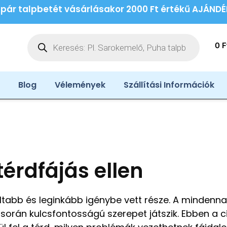
 pár talpbetét vásárlásakor 2000 Ft értékű AJÁND
0
F
Blog
Vélemények
Szállítási Információk
érdfájás ellen
ultabb és leginkább igénybe vett része. A mindenna
 során kulcsfontosságú szerepet játszik. Ebben a c