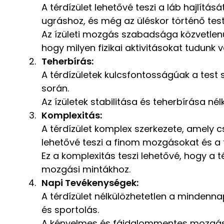
A térdízület lehetővé teszi a láb hajlítá
ugráshoz, és még az üléskor történő test
Az ízületi mozgás szabadsága közvetlenü
hogy milyen fizikai aktivitásokat tudunk v
Teherbírás:
A térdízületek kulcsfontosságúak a test
során.
Az ízületek stabilitása és teherbírása n
Komplexitás:
A térdízület komplex szerkezete, amely 
lehetővé teszi a finom mozgásokat és a fiz
Ez a komplexitás teszi lehetővé, hogy a 
mozgási mintákhoz.
Napi Tevékenységek:
A térdízület nélkülözhetetlen a mindenna
és sportolás.
A kényelmes és fájdalommentes mozgás a