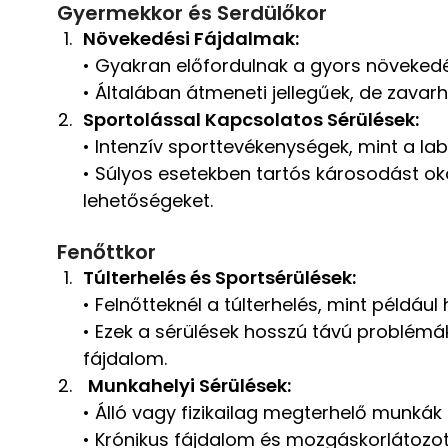
Gyermekkor és Serdülőkor
Növekedési Fájdalmak:
• Gyakran előfordulnak a gyors növeked
• Általában átmeneti jellegűek, de zavarh
Sportolással Kapcsolatos Sérülések:
• Intenzív sporttevékenységek, mint a la
• Súlyos esetekben tartós károsodást ok
lehetőségeket.
Fenőttkor
Túlterhelés és Sportsérülések:
• Felnőtteknél a túlterhelés, mint például
• Ezek a sérülések hosszú távú problémák
Iratkozz fel hírl
fájdalom.
Munkahelyi Sérülések:
• Álló vagy fizikailag megterhelő munká
• Krónikus fájdalom és mozgáskorlátozot