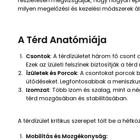
részletesen megvizsgáljuk, hogy hogyan épü
milyen megelőzési és kezelési módszerek ál
A Térd Anatómiája
Csontok
: A térdízületet három fő csont 
Ezek az ízületi felszínek biztosítják a té
Ízületek és Porcok
: A csontokat porcok b
ütődéseket. Legfontosabbak a meniszkusz
Izomzat
: Több izom és szalag, mint a n
térd mozgásában és stabilitásában.
A térdízület kritikus szerepet tölt be a hétk
Mobilitás és Mozgékonyság: