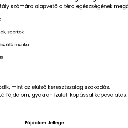
sztály számára alapvető a térd egészségének meg
k
ak, sportok
és, álló munka
ás
dik, mint az elülső keresztszalag szakadás.
tó fájdalom, gyakran ízületi kopással kapcsolatos.
Fájdalom Jellege