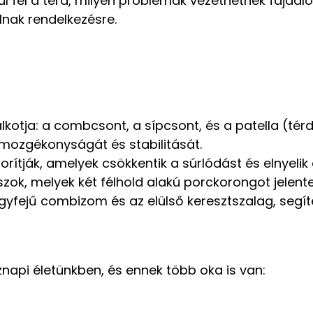
l fel a térd, milyen problémák vezethetnek fájdal
lnak rendelkezésre.
alkotja: a combcsont, a sípcsont, és a patella (tér
rd mozgékonyságát és stabilitását.
orítják, amelyek csökkentik a súrlódást és elnyelik
ok, melyek két félhold alakú porckorongot jelent
égyfejű combizom és az elülső keresztszalag, segí
öznapi életünkben, és ennek több oka is van: