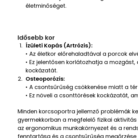
életminőséget.
email
Idősebb kor
Ízületi Kopás (Artrózis):
• Az életkor előrehaladtával a porcok e
• Ez jelentősen korlátozhatja a mozgást, 
kockázatát.
Osteoporózis:
• A csontsűrűség csökkenése miatt a tér
• Ez növeli a csonttörések kockázatát, am
Minden korcsoportra jellemző problémák kez
gyermekkorban a megfelelő fizikai aktivitás
az ergonomikus munkakörnyezet és a rendsz
fenntartása és a csontsűrűség megőrzése v