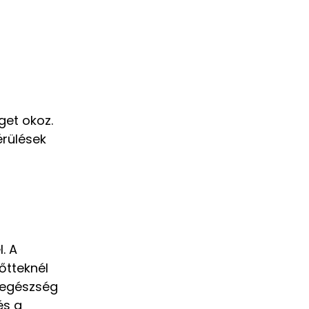
get okoz.
érülések
. A
őtteknél
 egészség
és a