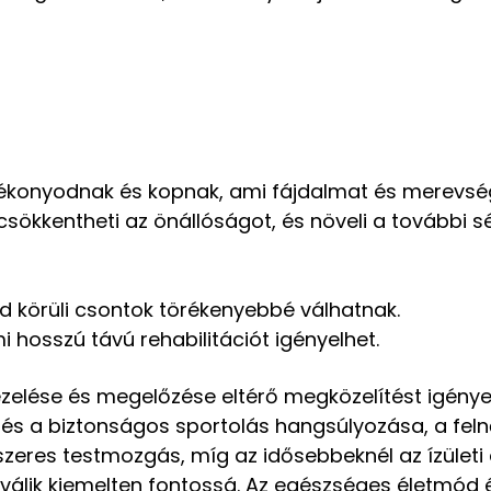
KÉREM A KUPONT!
lvékonyodnak és kopnak, ami fájdalmat és merevsé
csökkentheti az önállóságot, és növeli a további s
NEM, KÖSZI!
d körüli csontok törékenyebbé válhatnak.
i hosszú távú rehabilitációt igényelhet.
elése és megelőzése eltérő megközelítést igényel
 és a biztonságos sportolás hangsúlyozása, a feln
eres testmozgás, míg az idősebbeknél az ízületi
álik kiemelten fontossá. Az egészséges életmód 