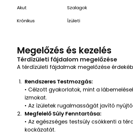
Akut
Szalagok
Krónikus
Ízületi
Megelőzés és kezelés
Térdízületi fájdalom megelőzése
A térdízületi fájdalmak megelőzése érdeké
Rendszeres Testmozgás:
• Célzott gyakorlatok, mint a lábemelések
izmokat.
• Az ízületek rugalmasságát javító nyújt
Megfelelő Súly Fenntartása:
• Az egészséges testsúly csökkenti a té
kockázatát.