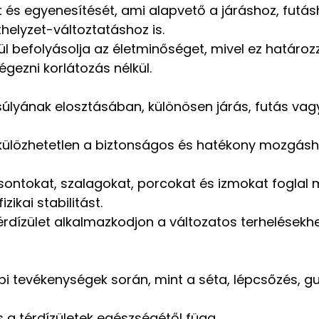
sát és egyenesítését, ami alapvető a járáshoz, futás
helyzet-változtatáshoz is.
l befolyásolja az életminőséget, mivel ez határo
égezni korlátozás nélkül.
 súlyának elosztásában, különösen járás, futás va
élkülözhetetlen a biztonságos és hatékony mozgásh
csontokat, szalagokat, porcokat és izmokat foglal
ikai stabilitást.
térdízület alkalmazkodjon a változatos terhelésekh
pi tevékenységek során, mint a séta, lépcsőzés, g
 térdízületek egészségétől függ.