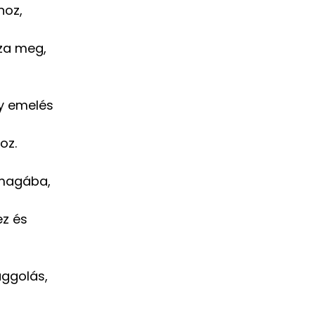
hoz,
zza meg,
gy emelés
oz.
 magába,
ez és
uggolás,