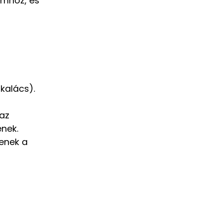
omhoz, és
dkalács).
 az
enek.
tenek a