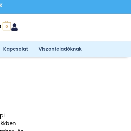
ÉK
t
0
Kapcsolat
Viszonteladóknak
pi
ikkben