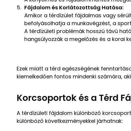
Fájdalom és Korlátozottság Hatása:
Amikor a térdízület fájdalmas vagy sérü
befolyásolhatja a munkavégzést, a spor
A térdízületi problémák hosszú távú hatá
hangsúlyozzák a megelőzés és a korai k
Ezek miatt a térd egészségének fenntartás
kiemelkedően fontos mindenki számára, aki 
Korcsoportok és a Térd F
A térdízületi fájdalom különböző korcsoport
különböző következményekkel járhatnak: