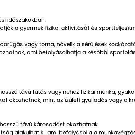
ési időszakokban.
atják a gyermek fizikai aktivitását és sportteljesít
bdarúgás vagy torna, növelik a sérülések kockázatá
ozhatnak, ami befolyásolhatja a későbbi sportolás
Csapj le most a 10
kedvezményre!
 hosszú távú futás vagy nehéz fizikai munka, gyakor
at okozhatnak, mint az ízületi gyulladás vagy a kr
evelünkre és megajándékozunk egy 10%-os kuponnal,
értesülhetsz a legújabb akciókról és ajánlatokról!
k hosszú távú károsodást okozhatnak.
tság alakulhat ki, ami befolyásolja a munkavégzés