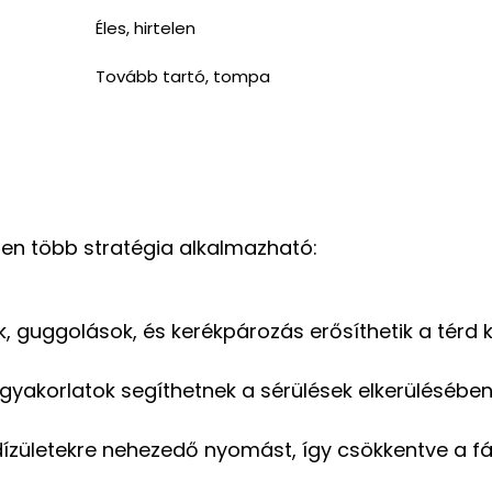
Éles, hirtelen
Tovább tartó, tompa
ben több stratégia alkalmazható:
, guggolások, és kerékpározás erősíthetik a térd k
ógyakorlatok segíthetnek a sérülések elkerülésében
rdízületekre nehezedő nyomást, így csökkentve a f