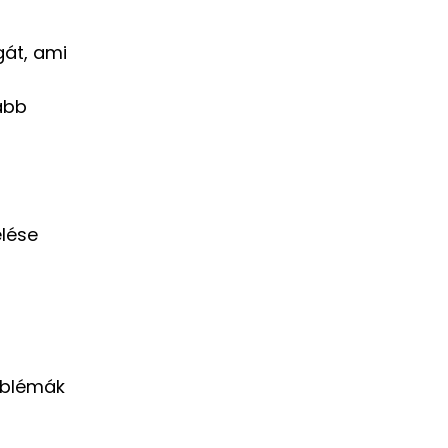
gát, ami
kább
elése
roblémák