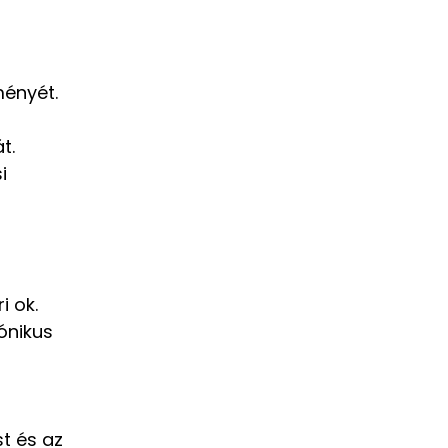
ményét.
t.
i
%
i ok.
ónikus
 valamint elsőként
t és az