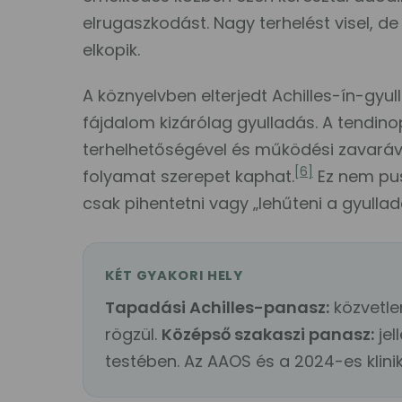
elrugaszkodást. Nagy terhelést visel, d
elkopik.
A köznyelvben elterjedt Achilles-ín-gyu
fájdalom kizárólag gyulladás. A tendino
terhelhetőségével és működési zavarával
[6]
folyamat szerepet kaphat.
Ez nem pus
csak pihentetni vagy „lehűteni a gyullad
KÉT GYAKORI HELY
Tapadási Achilles-panasz:
közvetle
rögzül.
Középső szakaszi panasz:
jel
testében. Az AAOS és a 2024-es klinikai