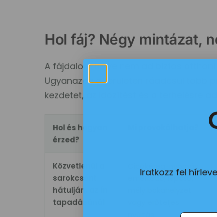
Hol fáj? Négy mintázat, 
A fájdalom helye nem ad biztos otthoni d
Ugyanazon a területen ráadásul több pr
kezdetet, az időzítést és a terhelésre ado
Hol és hogyan
Mi provokálhatja?
érzed?
Közvetlenül a
Cipőkéreg-nyomás,
Iratkozz fel hírl
sarokcsont
emelkedő, lépcső,
hátulján, az ín
mély bokahelyzet
tapadásánál
vagy erőteljes
nyújtás.