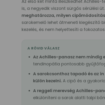
Az első két minta illeszkedhet Achille
is, a negyedik viszont sürgős sérülési út
meghatározza, milyen cipőmódosítás, 
sarokemelő lehet átmeneti kiegészítő b
kezelés, és nem helyettesíti a fokozatosa
A RÖVID VÁLASZ
Az Achilles-panasz nem mindig e
tendinopátia pontosabb gyűjtőfog
A sarokcsonthoz tapadó és az ín
külön kezelni.
A cipő és a gyakorla
A reggeli merevség Achilles-pana
elkülöníteni a sarok alatti talpi bő