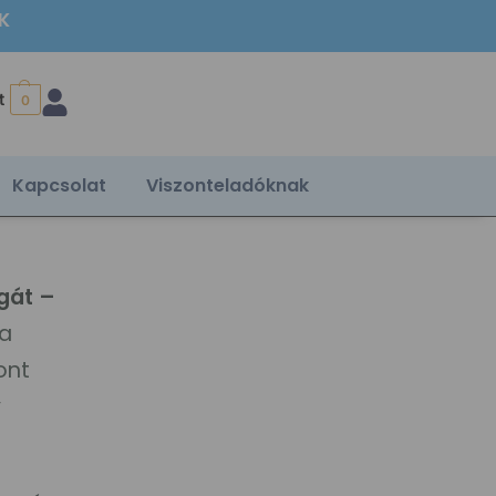
ÉK
t
0
Kapcsolat
Viszonteladóknak
gát –
 a
ont
y