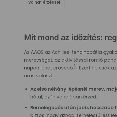
volna” érzéssel
Mit mond az időzítés: re
Az AAOS az Achilles-tendinopátia gyakori
merevséget, az aktivitással romló pana
[1]
napon lehet erősebb.
Ezért ne csak az
órás választ.
Az első néhány lépésnél merev, maj
hátul, az ín vonalában érzed.
Bemelegedés után jobb, hosszabb te
biztos, hogy aznapi terheléstűrést jel