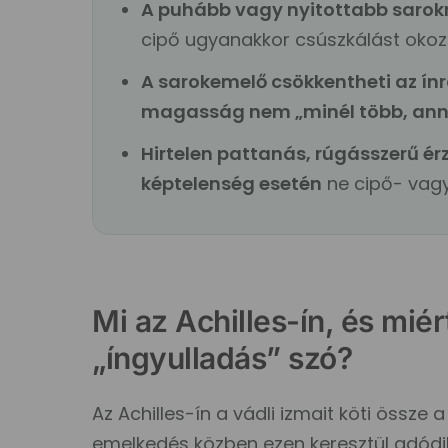
A puhább vagy nyitottabb sarokré
cipő ugyanakkor csúszkálást okoz
A sarokemelő csökkentheti az ínr
magasság nem „minél több, anná
Hirtelen pattanás, rúgásszerű érz
képtelenség esetén
ne cipő- vag
Mi az Achilles-ín, és mié
„íngyulladás” szó?
Az Achilles-ín a vádli izmait köti össze 
emelkedés közben ezen keresztül adódik