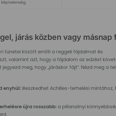
képtelenség.
ggel, járás közben vagy másnap f
 tünetei között említi a reggeli fájdalmat és
szt, valamint azt, hogy a fájdalom az edzést köve
t jegyezd meg, hogy „járáskor fájt”. Nézd meg a tel
d enyhül:
illeszkedhet Achilles-terhelési mintához,
rhelésre újra rosszabb:
a pillanatnyi könnyebbs
ent.