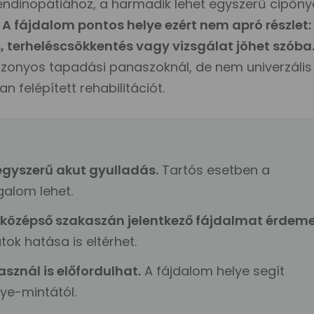
s-tendinopátiához, a harmadik lehet egyszerű cipő
.
A fájdalom pontos helye ezért nem apró részlet:
terheléscsökkentés vagy vizsgálat jöhet szóba
izonyos tapadási panaszoknál, de nem univerzális
n felépített rehabilitációt.
gyszerű akut gyulladás.
Tartós esetben a
alom lehet.
 középső szakaszán jelentkező fájdalmat érdem
tok hatása is eltérhet.
sznál is előfordulhat.
A fájdalom helye segít
nye-mintától.