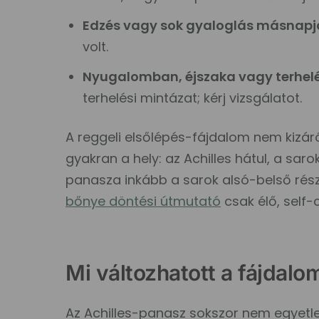
Edzés vagy sok gyaloglás másnapj
volt.
Nyugalomban, éjszaka vagy terhelés
terhelési mintázat; kérj vizsgálatot.
A reggeli elsőlépés-fájdalom nem kizáró
gyakran a hely: az Achilles hátul, a saro
panasza inkább a sarok alsó-belső rés
bőnye döntési útmutató
csak élő, self-
Mi változhatott a fájdalo
Az Achilles-panasz sokszor nem egyetle