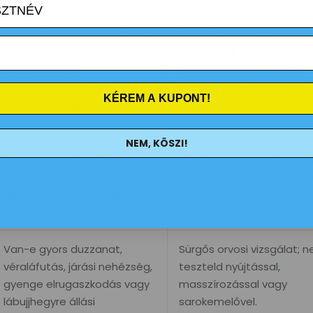
Jól körülírható-e az érzékeny
Terhelésmódosítás és
rész; megvastagodott-e;
szakember által felépítet
hogyan reagál
fokozatos ínterhelés; az
bemelegedésre és a
ortézis nem elsődleges
KÉREM A KUPONT!
következő reggel.
megoldás.
Van-e bőrpír, hólyag,
Először a cipőilleszkedést
NEM, KÖSZI!
horzsolás; cipő nélkül
bőr állapotát rendezd; s
gyorsan csillapodik-e;
vagy fertőzésgyanúval n
ugyanott nyom-e több cipő
használj betétet.
is.
Van-e gyors duzzanat,
Sürgős orvosi vizsgálat; n
véraláfutás, járási nehézség,
teszteld nyújtással,
gyenge elrugaszkodás vagy
masszírozással vagy
lábujjhegyre állási
sarokemelővel.