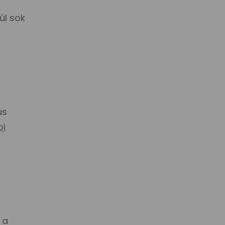
úl sok
us
pi
 a