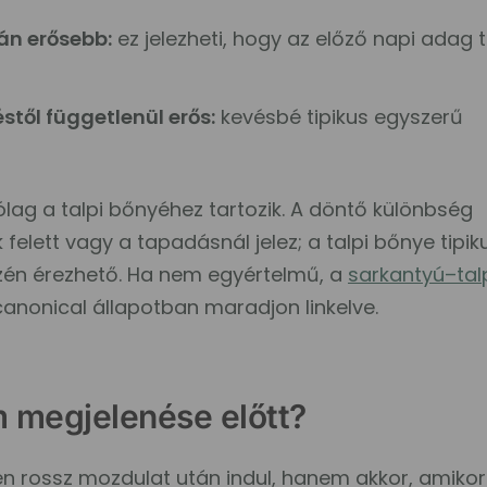
án erősebb:
ez jelezheti, hogy az előző napi adag t
től függetlenül erős:
kevésbé tipikus egyszerű
lag a talpi bőnyéhez tartozik. A döntő különbség
k felett vagy a tapadásnál jelez; a talpi bőnye tipik
zén érezhető. Ha nem egyértelmű, a
sarkantyú–tal
canonical állapotban maradjon linkelve.
m megjelenése előtt?
n rossz mozdulat után indul, hanem akkor, amikor