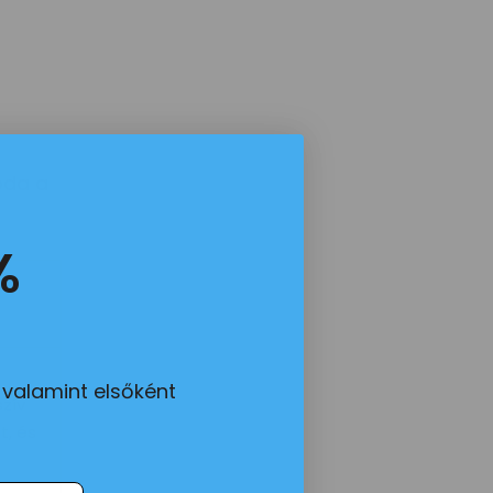
oda a
%
?
 valamint elsőként
zív
t, és