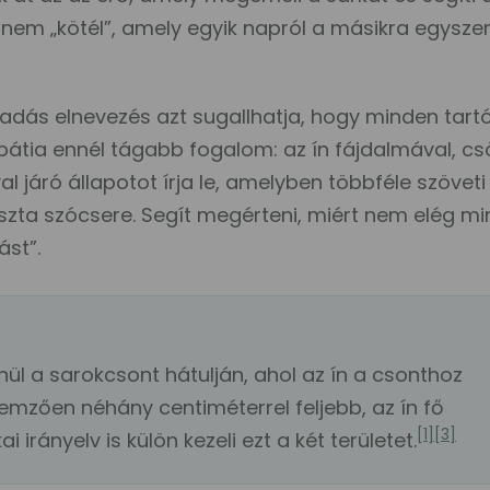
e nem „kötél”, amely egyik napról a másikra egysze
lladás elnevezés azt sugallhatja, hogy minden tart
pátia ennél tágabb fogalom: az ín fájdalmával, cs
 járó állapotot írja le, amelyben többféle szöveti
zta szócsere. Segít megérteni, miért nem elég mi
ást”.
nül a sarokcsont hátulján, ahol az ín a csonthoz
lemzően néhány centiméterrel feljebb, az ín fő
[1]
[3]
 irányelv is külön kezeli ezt a két területet.