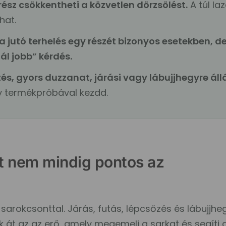
sz csökkentheti a közvetlen dörzsölést.
A túl la
hat.
a jutó terhelés egy részét bizonyos esetekben, d
l jobb” kérdés.
és, gyors duzzanat, járási vagy lábujjhegyre áll
y termékpróbával kezdd.
rt nem mindig pontos az
a sarokcsonttal. Járás, futás, lépcsőzés és lábujjhe
 át az az erő, amely megemeli a sarkat és segíti 