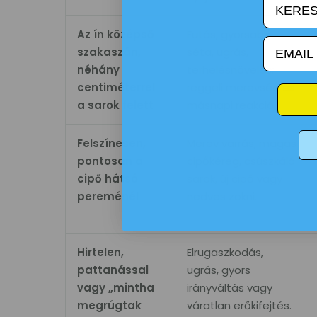
Az ín középső
Futás, gyorsabb
email
szakaszán,
séta, ugrás,
néhány
terhelésnövelés;
centiméterrel
reggeli merevség és
a sarok felett
másnapi reakció.
Felszínesen,
Merev varrás, magas
pontosan a
cipőkéreg, csúszkáló
cipő hátsó
sarok, új cipő vagy
pereménél
nedves zokni.
Hirtelen,
Elrugaszkodás,
pattanással
ugrás, gyors
vagy „mintha
irányváltás vagy
megrúgtak
váratlan erőkifejtés.