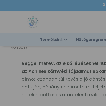
2
Termékeink
Hűségprogram
2023.09.17.
Reggel merev, az első lépéseknél hú
az Achilles környéki fájdalmat sok
címke azonban túl kevés a jó döntés
hátulján, néhány centiméterrel feljeb
hirtelen pattanás után jelentkezik a 