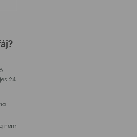
áj?
tő
jes 24
 ha
ég nem