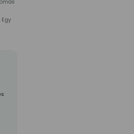
nyomás
.
Egy
es