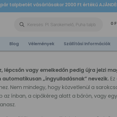
 pár talpbetét vásárlásakor 2000 Ft értékű AJÁND
0
F
Blog
Vélemények
Szállítási Információk
z, lépcsőn vagy emelkedőn pedig újra jelzi ma
an automatikusan „íngyulladásnak” nevezik.
Ez
hez. Nem mindegy, hogy közvetlenül a sarokcs
b az ínban, a cipőkéreg alatt a bőrön, vagy eg
panasz.