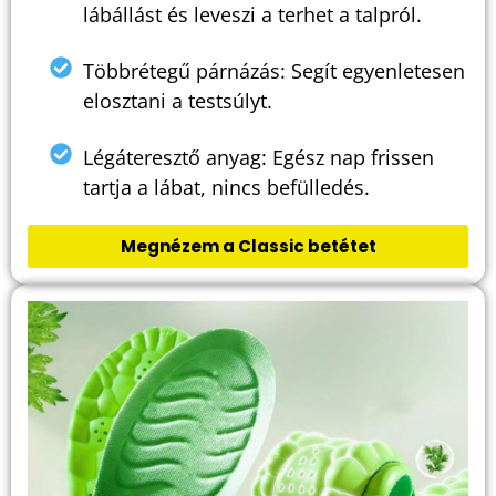
leveszi a terhet a talpról.
Többrétegű párnázás: Segít egyenletesen
elosztani a testsúlyt.
Légáteresztő anyag: Egész nap frissen tartja a
lábat, nincs befülledés.
Megnézem a Classic betétet