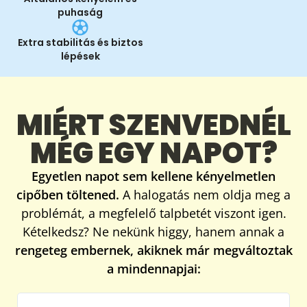
Extra stabilitás és biztos
lépések
MIÉRT SZENVEDNÉL
MÉG EGY NAPOT?
Egyetlen napot sem kellene kényelmetlen
cipőben töltened.
A halogatás nem oldja meg a
problémát, a megfelelő talpbetét viszont igen.
Kételkedsz? Ne nekünk higgy, hanem annak a
rengeteg embernek, akiknek már megváltoztak
a mindennapjai:
Szuper talpbetét
Ko
★
★
★
★
★
★