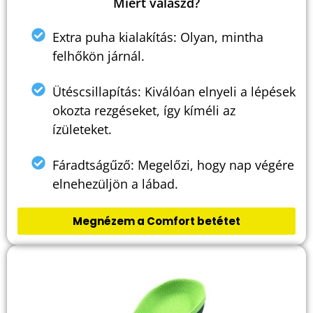
Miért válaszd?
Extra puha kialakítás: Olyan, mintha felhőkön
járnál.
Ütéscsillapítás: Kiválóan elnyeli a lépések
okozta rezgéseket, így kíméli az ízületeket.
Fáradtságűző: Megelőzi, hogy nap végére
elnehezüljön a lábad.
Megnézem a Comfort betétet