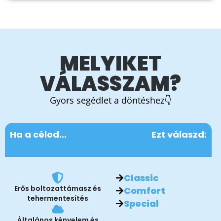
MELYIKET
VÁLASSZAM?
Gyors segédlet a döntéshez👇
Ha a célod…
Ezt válaszd:
Classic
Erős boltozattámasz és
Comfort
tehermentesítés
Special
Általános kényelem és
puhaság