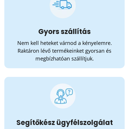
Gyors szállítás
Nem kell heteket várnod a kényelemre.
Raktáron lévő termékeinket gyorsan és
megbízhatóan szállítjuk.
Segítőkész ügyfélszolgálat
Nem hagyunk magadra a választásban. Ha
bizonytalan vagy, segítünk eligazodni a
termékek között, hogy a számodra