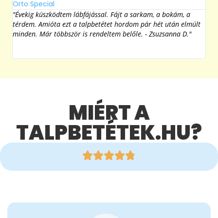
minden. Már többször is rendeltem belőle. - Zsuzsanna D."
jel
Min
Zolt
MIÉRT A
TALPBETÉTEK.HU?