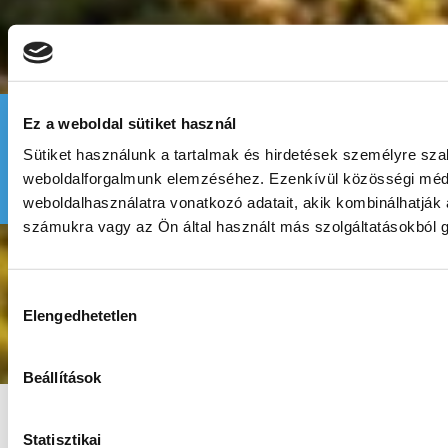
Ez a weboldal sütiket használ
Sütiket használunk a tartalmak és hirdetések személyre sza
weboldalforgalmunk elemzéséhez. Ezenkívül közösségi média
weboldalhasználatra vonatkozó adatait, akik kombinálhatják
számukra vagy az Ön által használt más szolgáltatásokból g
H
Elengedhetetlen
o
z
z
Beállítások
á
j
á
Statisztikai