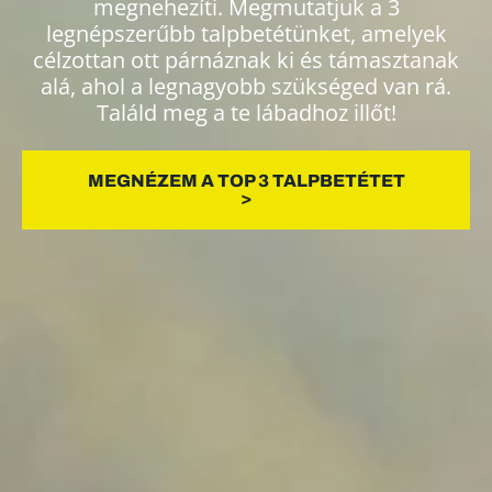
megnehezíti. Megmutatjuk a 3 legnépszerűbb
talpbetétünket, amelyek célzottan ott
párnáznak ki és támasztanak alá, ahol a
legnagyobb szükséged van rá. Találd meg a
te lábadhoz illőt!
MEGNÉZEM A TOP 3 TALPBETÉTET
>