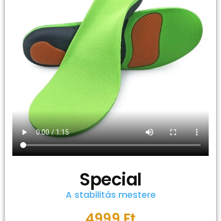
Special
A stabilitás mestere
4999 Ft
Kinek ajánljuk?
Azoknak, akiknek a biztonságos