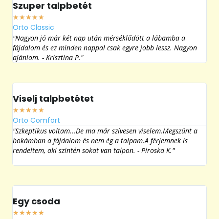
Orto Classic
Ort
"Nagyon jó már két nap után mérséklődött a lábamba a
"Jó
fájdalom és ez minden nappal csak egyre jobb lessz. Nagyon
lábé
ajánlom. - Krisztina P."
Imr
Viselj talpbetétet
Aj
★
★
★
★
★
★
Orto Comfort
Ort
"Szkeptikus voltam...De ma már szívesen viselem.Megszünt a
"Mi
bokámban a fájdalom és nem ég a talpam.A férjemnek is
meg
rendeltem, aki szintén sokat van talpon. - Piroska K."
Ottí
Egy csoda
Né
★
★
★
★
★
★
Orto Special
Ort
"Évekig küszködtem lábfájással. Fájt a sarkam, a bokám, a
"Ha
térdem. Amióta ezt a talpbetétet hordom pár hét után elmúlt
Per